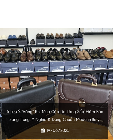
5 Lưu Ý "Vàng" Khi Mua Cặp Da Tặng Sếp: Đảm Bảo
Cl
Sang Trọng, Ý Nghĩa & Đúng Chuẩn Made in Italy!
19/06/2025