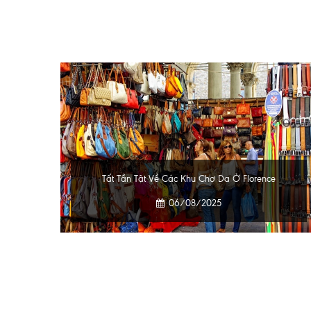
Tất Tần Tật Về Các Khu Chợ Da Ở Florence
06/08/2025
"Made