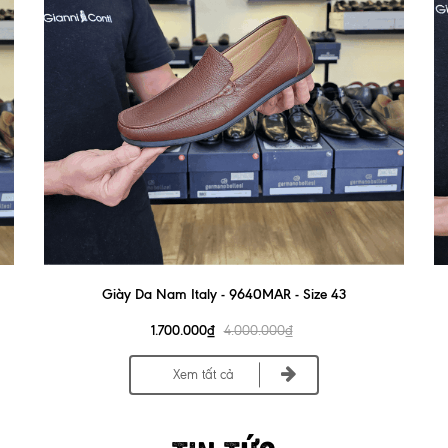
Giày Da Nam Italy - 9640MAR - Size 43
1.700.000₫
4.000.000₫
Xem tất cả