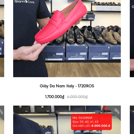
Giày Da Nam Italy - 1720ROS
1.700.000₫
4.000.000₫
60%
- 58%