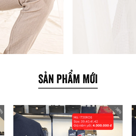
SẢN PHẨM MỚI
58%
- 58%