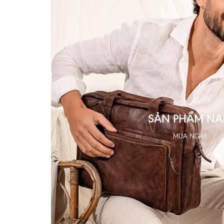
SẢN PHẨM N
MUA NGAY