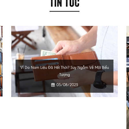
TIN TỨC
Ví Da Nam Liệu Đã Hết Thời? Suy Ngẫm Về Một Biểu
Tượng
05/08/2025