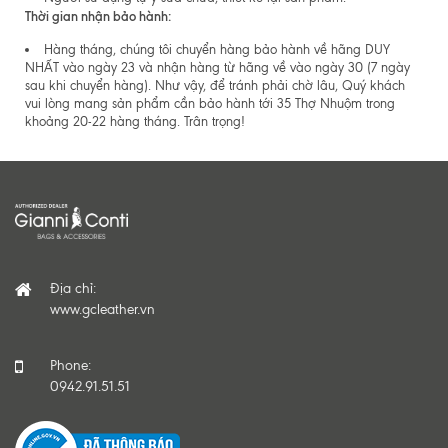
Thời gian nhận bảo hành:
Hàng tháng, chúng tôi chuyển hàng bảo hành về hãng DUY
NHẤT vào ngày 23 và nhận hàng từ hãng về vào ngày 30 (7 ngày
sau khi chuyển hàng). Như vậy, để tránh phải chờ lâu, Quý khách
vui lòng mang sản phẩm cần bảo hành tới 35 Thợ Nhuộm trong
khoảng 20-22 hàng tháng. Trân trọng!
Địa chỉ:
www.gcleather.vn
Phone:
0942.91.51.51