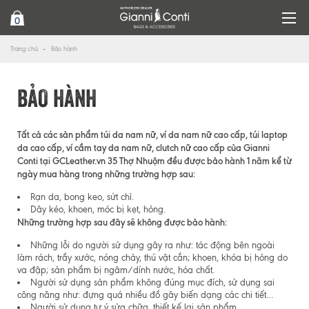
0
Trang chủ
Bảo hành
BẢO HÀNH
Tất cả các sản phẩm túi da nam nữ, ví da nam nữ cao cấp, túi laptop
da cao cấp, ví cầm tay da nam nữ, clutch nữ cao cấp của Gianni
Conti tại GCLeather.vn 35 Thợ Nhuộm đều được bảo hành 1 năm kể từ
ngày mua hàng trong những trường hợp sau:
Rạn da, bong keo, sứt chỉ.
Dây kéo, khoen, móc bị kẹt, hỏng.
Những trường hợp sau đây sẽ không được bảo hành:
Những lỗi do người sử dụng gây ra như: tác động bên ngoài
làm rách, trầy xước, nóng chảy, thú vật cắn; khoen, khóa bị hỏng do
va đập; sản phẩm bị ngâm/dính nước, hóa chất.
Người sử dụng sản phẩm không đúng mục đích, sử dụng sai
công năng như: đựng quá nhiều đồ gây biến dạng các chi tiết…
Người sử dụng tự ý sửa chữa, thiết kế lại sản phẩm.