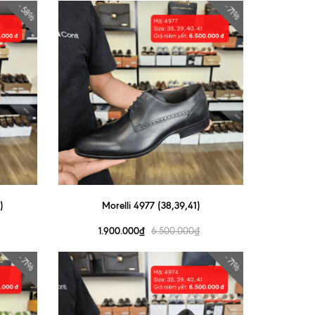
- 58%
- 71%
)
Morelli 4977 (38,39,41)
1.900.000₫
6.500.000₫
- 71%
- 71%