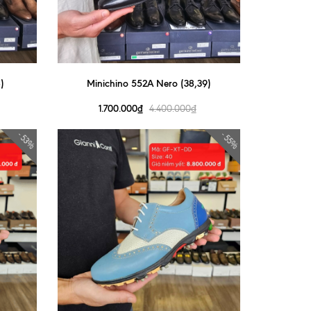
)
Minichino 552A Nero (38,39)
1.700.000₫
4.400.000₫
- 53%
- 55%