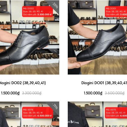
- 55%
Diogini DO02 (38,39,40,41)
Diogini DO01 (38,39,40,41
1.500.000₫
1.500.000₫
3.300.000₫
3.600.000₫
- 71%