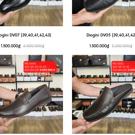
ogini DV07 (39,40,41,42,43)
Diogini DV05 (39,40,41,42
1.500.000₫
1.500.000₫
6.000.000₫
5.200.000₫
- 62%