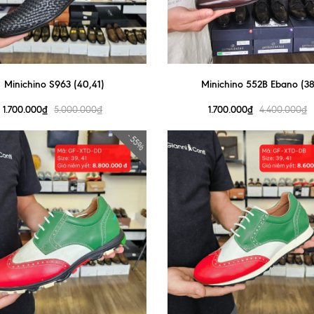
Minichino S963 (40,41)
Minichino 552B Ebano (38
1.700.000₫
1.700.000₫
5.000.000₫
4.400.000₫
- 55%