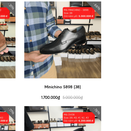
- 66%
- 31%
Minichino S898 (38)
1.700.000₫
5.000.000₫
- 76%
- 77%