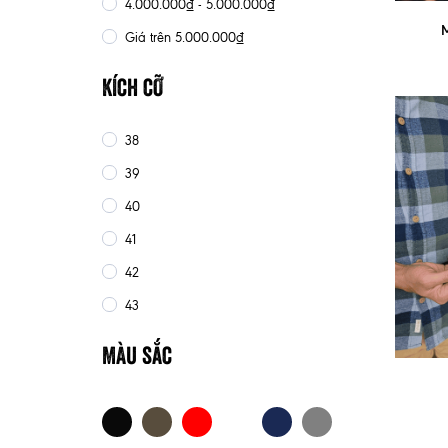
4.000.000₫ - 5.000.000₫
M
Giá trên 5.000.000₫
Kích cỡ
38
39
40
41
42
43
Màu sắc