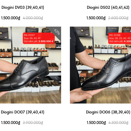
Diogini DV03 (39,40,41)
Diogini DS02 (40,41,42)
1.500.000₫
1.500.000₫
4.000.000₫
2.600.000₫
- 62%
Diogini DO07 (39,40,41)
Diogini DO06 (38,39,40)
1.500.000₫
1.500.000₫
3.900.000₫
4.300.000₫