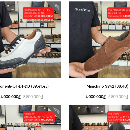
- 55%
anenti-GF-DT-DD (39,41,43)
Minichino S942 (38,40)
4.000.000₫
4.000.000₫
8.800.000₫
5.800.000₫
- 66%