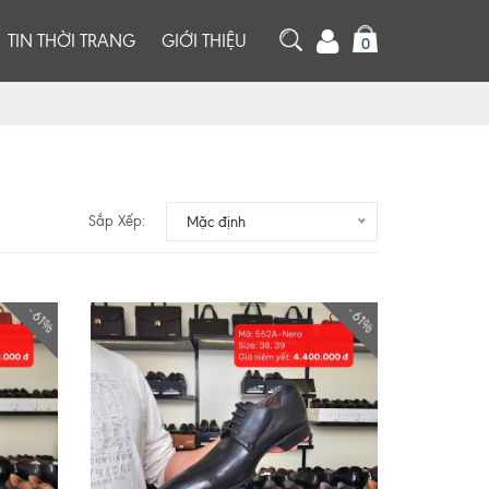
TIN THỜI TRANG
GIỚI THIỆU
0
Sắp Xếp:
Mặc định
- 61%
- 61%