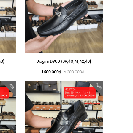
43)
Diogini DV08 (39,40,41,42,43)
1.500.000₫
6.200.000₫
- 66%
- 71%