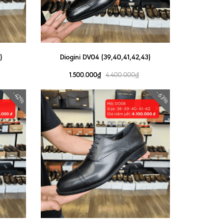
)
Diogini DV04 (39,40,41,42,43)
1.500.000₫
4.400.000₫
- 63%
- 42%