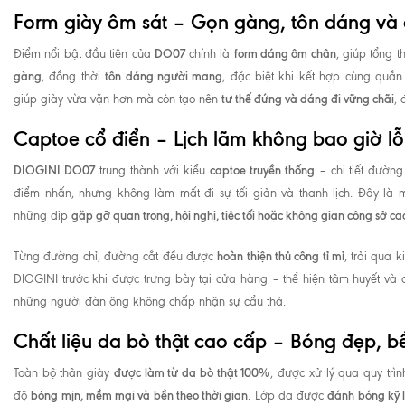
Form giày ôm sát – Gọn gàng, tôn dáng và 
DO07
form dáng ôm chân
Điểm nổi bật đầu tiên của
chính là
, giúp tổng t
gàng
tôn dáng người mang
, đồng thời
, đặc biệt khi kết hợp cùng quần 
tư thế đứng và dáng đi vững chãi
giúp giày vừa vặn hơn mà còn tạo nên
, 
Captoe cổ điển – Lịch lãm không bao giờ lỗ
DIOGINI DO07
captoe truyền thống
trung thành với kiểu
– chi tiết đườn
điểm nhấn, nhưng không làm mất đi sự tối giản và thanh lịch. Đây là m
gặp gỡ quan trọng, hội nghị, tiệc tối hoặc không gian công sở c
những dịp
hoàn thiện thủ công tỉ mỉ
Từng đường chỉ, đường cắt đều được
, trải qua 
DIOGINI trước khi được trưng bày tại cửa hàng – thể hiện tâm huyết và
những người đàn ông không chấp nhận sự cẩu thả.
Chất liệu da bò thật cao cấp – Bóng đẹp, b
được làm từ da bò thật 100%
Toàn bộ thân giày
, được xử lý qua quy tr
bóng mịn, mềm mại và bền theo thời gian
đánh bóng kỹ 
độ
. Lớp da được