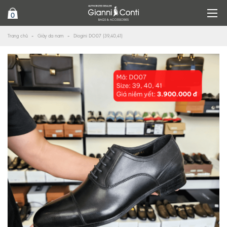
0
Trang chủ
Giày da nam
Diogini DO07 (39,40,41)