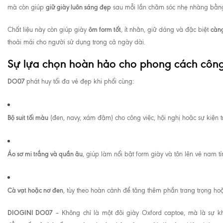
giữ giày luôn sáng đẹp
mà còn giúp
sau mỗi lần chăm sóc nhẹ nhàng bằn
ôm form tốt
càn
Chất liệu này còn giúp giày
, ít nhăn, giữ dáng và đặc biệt
thoải mái cho người sử dụng trong cả ngày dài.
Sự lựa chọn hoàn hảo cho phong cách côn
DO07
phát huy tối đa vẻ đẹp khi phối cùng:
Bộ suit tối màu
(đen, navy, xám đậm) cho công việc, hội nghị hoặc sự kiện t
Áo sơ mi trắng và quần âu
, giúp làm nổi bật form giày và tôn lên vẻ nam tín
Cà vạt hoặc nơ đen
, tùy theo hoàn cảnh để tăng thêm phần trang trọng hoặc
DIOGINI DO07
– Không chỉ là một đôi giày Oxford captoe, mà là sự 