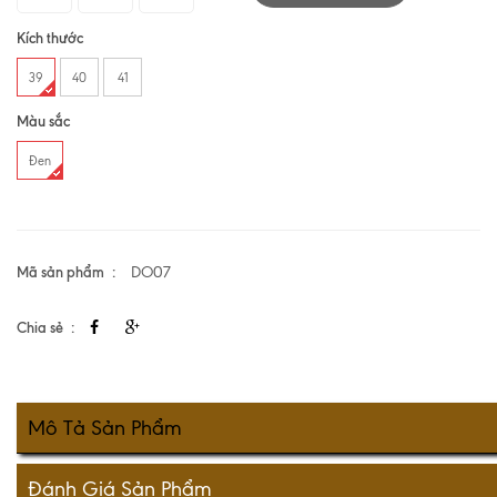
Kích thước
39
40
41
Màu sắc
Đen
Mã sản phẩm
DO07
Chia sẻ
Mô Tả Sản Phẩm
Đánh Giá Sản Phẩm