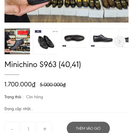
Next
Minichino S963 (40,41)
1.700.000₫
5.000.000₫
Trạng thái :
Còn hàng
Đang cập nhật...
THÊM VÀO GIỎ