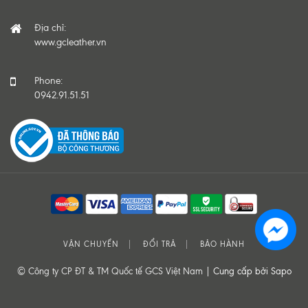
Địa chỉ:
www.gcleather.vn
Phone:
0942.91.51.51
VẬN CHUYỂN
ĐỔI TRẢ
BẢO HÀNH
© Công ty CP ĐT & TM Quốc tế GCS Việt Nam |
Cung cấp bởi Sapo