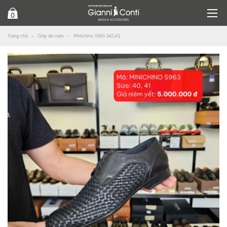
0
Trang chủ
Giày da nam
Minichino S963 (40,41)