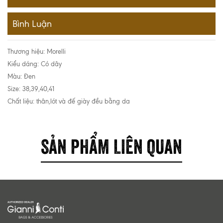
Bình Luận
Thương hiệu: Morelli
Kiểu dáng: Có dây
Màu: Đen
Size: 38,39,40,41
Chất liệu: thân,lót và đế giày đều bằng da
SẢN PHẨM LIÊN QUAN