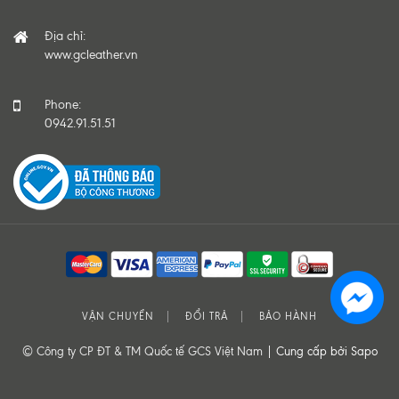
Địa chỉ:
www.gcleather.vn
Phone:
0942.91.51.51
VẬN CHUYỂN
ĐỔI TRẢ
BẢO HÀNH
© Công ty CP ĐT & TM Quốc tế GCS Việt Nam |
Cung cấp bởi Sapo