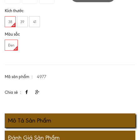
Kích thước
38
39
41
Màu sắc
Đen
Mã sản phẩm
4977
Chia sẻ
Mô Tả Sản Phẩm
Đánh Giá Sản Phẩm