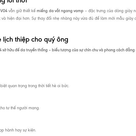
 lỗi thời
V04
miếng da vắt ngang vamp
vẫn giữ thiết kế
– đặc trưng của dòng giày 
t và hiện đại hơn. Sự thay đổi nhẹ nhàng này vừa đủ để làm mới mẫu giày cổ 
 lịch thiệp cho quý ông
 sở hữu đế da truyền thống – biểu tượng của sự chỉn chu và phong cách đẳng 
iệt quan trọng trong thời tiết hè oi bức.
 cho tư thế người mang.
ọp hành hay sự kiện.