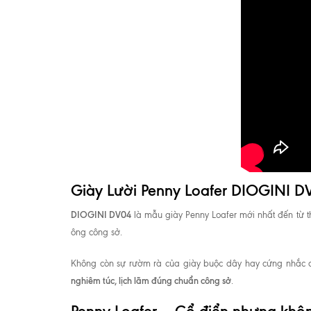
Giày Lười Penny Loafer DIOGINI D
DIOGINI DV04
là mẫu giày Penny Loafer mới nhất đến từ t
ông công sở.
Không còn sự rườm rà của giày buộc dây hay cứng nhắc 
nghiêm túc, lịch lãm đúng chuẩn công sở
.