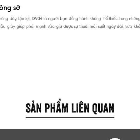
công sở
DV04
ông dây tiện lợi,
là người bạn đồng hành không thể thiếu trong nhữn
giữ được sự thoải mái suốt ngày dài
khẳ
là mẫu giày giúp phái mạnh vừa
, vừa
SẢN PHẨM LIÊN QUAN