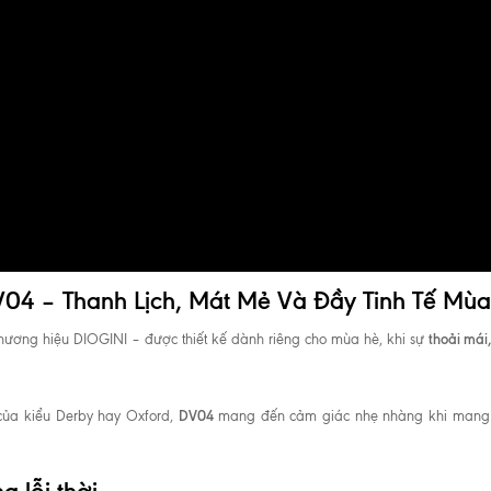
V04 – Thanh Lịch, Mát Mẻ Và Đầy Tinh Tế Mù
thoải mái,
hương hiệu DIOGINI – được thiết kế dành riêng cho mùa hè, khi sự
DV04
của kiểu Derby hay Oxford,
mang đến cảm giác nhẹ nhàng khi mang v