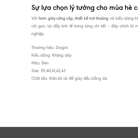
Sự lựa chọn lý tưởng cho mùa hè 
form giày cứng cáp, thiết kế mở thoáng
Với
và kiểu dáng kh
cởi gọn, lại đầy tinh tế trong từng chi tiết – đây chính 
nghiệp.
Thương hiệu: Diogini
Kiểu dáng: Không dây
Màu: Đen
Size: 39,40,41,42,43
Chất liệu: thân,lót và đế giày đều bằng da