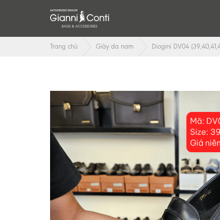
Trang chủ
Giày da nam
Diogini DV04 (39,40,41,