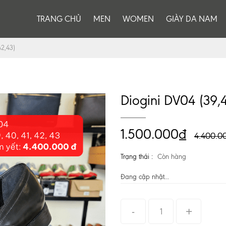
TRANG CHỦ
MEN
WOMEN
GIÀY DA NAM
42,43)
Diogini DV04 (39,4
1.500.000₫
4.400.0
Trạng thái :
Còn hàng
Đang cập nhật...