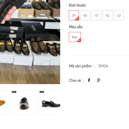
Kích thước
39
40
41
42
43
Màu sắc
Đen
Mã sản phẩm
DV04
Chia sẻ