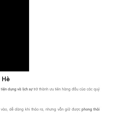
a Hè
 tiện dụng và lịch sự
trở thành ưu tiên hàng đầu của các quý
phong thái
ào, dễ dàng khi tháo ra, nhưng vẫn giữ được