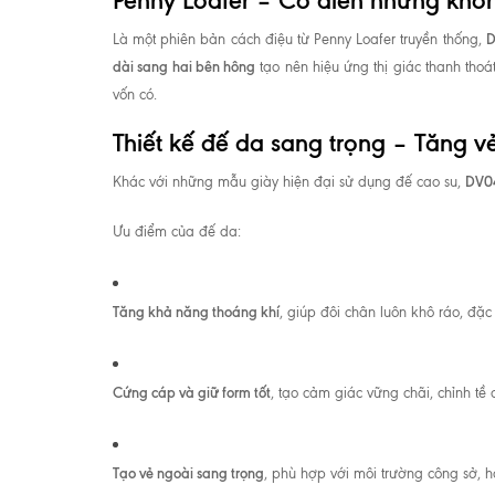
Penny Loafer – Cổ điển nhưng không
D
Là một phiên bản cách điệu từ Penny Loafer truyền thống,
dài sang hai bên hông
tạo nên hiệu ứng thị giác thanh thoá
vốn có.
Thiết kế đế da sang trọng – Tăng vẻ
DV04
Khác với những mẫu giày hiện đại sử dụng đế cao su,
Ưu điểm của đế da:
Tăng khả năng thoáng khí
, giúp đôi chân luôn khô ráo, đặc b
Cứng cáp và giữ form tốt
, tạo cảm giác vững chãi, chỉnh tề
Tạo vẻ ngoài sang trọng
, phù hợp với môi trường công sở, h