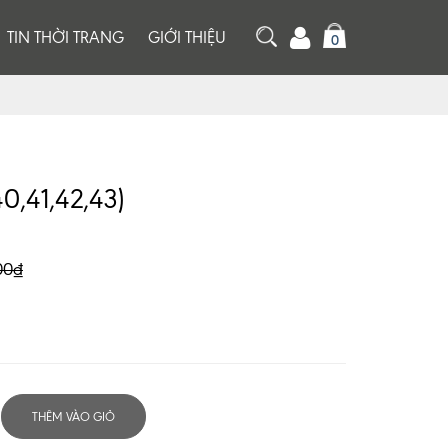
TIN THỜI TRANG
GIỚI THIỆU
0
0,41,42,43)
00₫
THÊM VÀO GIỎ