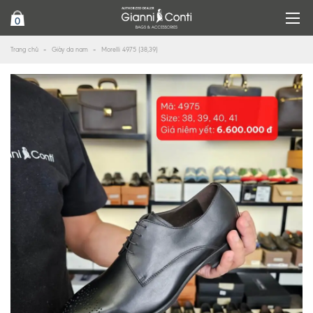
0
Trang chủ
Giày da nam
Morelli 4975 (38,39)