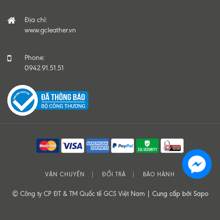
Địa chỉ:
www.gcleather.vn
Phone:
0942.91.51.51
VẬN CHUYỂN
ĐỔI TRẢ
BẢO HÀNH
© Công ty CP ĐT & TM Quốc tế GCS Việt Nam |
Cung cấp bởi Sapo