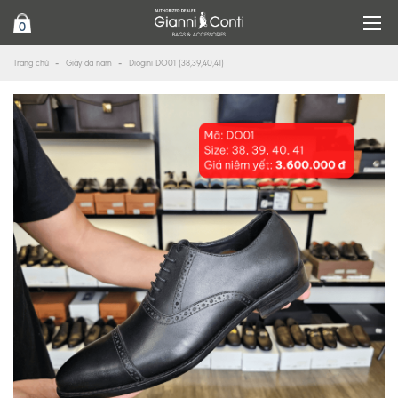
0
Trang chủ
Giày da nam
Diogini DO01 (38,39,40,41)