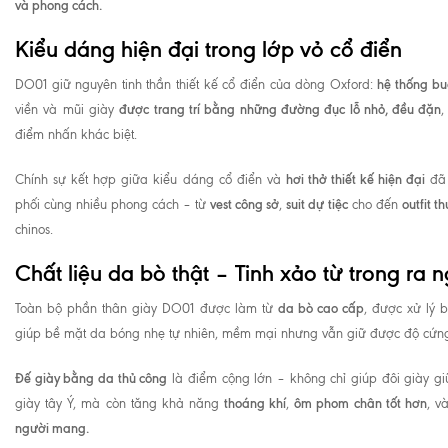
và phong cách.
Kiểu dáng hiện đại trong lớp vỏ cổ điển
hệ thống bu
DO01 giữ nguyên tinh thần thiết kế cổ điển của dòng Oxford:
được trang trí bằng những đường đục lỗ nhỏ, đều đặn
viền và mũi giày
điểm nhấn khác biệt.
hơi thở thiết kế hiện đại
Chính sự kết hợp giữa kiểu dáng cổ điển và
đã 
vest công sở
suit dự tiệc
outfit t
phối cùng nhiều phong cách – từ
,
cho đến
chinos.
Chất liệu da bò thật – Tinh xảo từ trong ra 
da bò cao cấp
Toàn bộ phần thân giày DO01 được làm từ
, được xử lý 
giúp bề mặt da bóng nhẹ tự nhiên, mềm mại nhưng vẫn giữ được độ cứng
Đế giày bằng da thủ công
là điểm cộng lớn – không chỉ giúp đôi giày g
thoáng khí
ôm phom chân tốt hơn
giày tây Ý, mà còn tăng khả năng
,
, v
người mang.