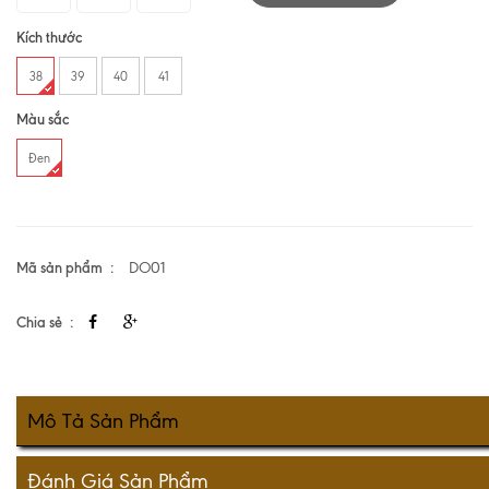
Kích thước
38
39
40
41
Màu sắc
Đen
Mã sản phẩm
DO01
Chia sẻ
Mô Tả Sản Phẩm
Đánh Giá Sản Phẩm