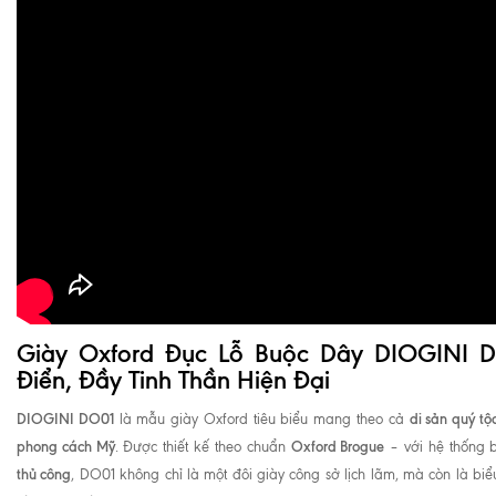
Giày Oxford Đục Lỗ Buộc Dây DIOGINI
Điển, Đầy Tinh Thần Hiện Đại
DIOGINI DO01
di sản quý tộ
là mẫu giày Oxford tiêu biểu mang theo cả
phong cách Mỹ
Oxford Brogue
. Được thiết kế theo chuẩn
– với hệ thống 
thủ công
, DO01 không chỉ là một đôi giày công sở lịch lãm, mà còn là bi