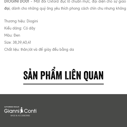
DIOGINI DO01
– Một đôi Oxford đục lỗ chuẩn mực, đại diện cho sự giao 
đại
, dành cho những quý ông yêu thích phong cách chỉn chu nhưng không
Thương hiệu: Diogini
Kiểu dáng: Có dây
Màu: Đen
Size: 38,39,40,41
Chất liệu: thân,lót và đế giày đều bằng da
SẢN PHẨM LIÊN QUAN