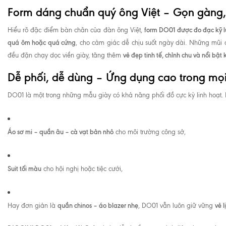
Form dáng chuẩn quý ông Việt – Gọn gàng, t
form DO01 được đo đạc kỹ 
Hiểu rõ đặc điểm bàn chân của đàn ông Việt,
quá ôm hoặc quá cứng
, cho cảm giác dễ chịu suốt ngày dài. Những mũi ch
vẻ đẹp tinh tế, chỉnh chu và nổi bật 
đều đặn chạy dọc viền giày, tăng thêm
Dễ phối, dễ dùng – Ứng dụng cao trong mọ
DO01 là một trong những mẫu giày có khả năng phối đồ cực kỳ linh hoạt. 
Áo sơ mi – quần âu – cà vạt bản nhỏ
cho môi trường công sở,
Suit tối màu
cho hội nghị hoặc tiệc cưới,
quần chinos – áo blazer nhẹ
vẻ l
Hay đơn giản là
, DO01 vẫn luôn giữ vững