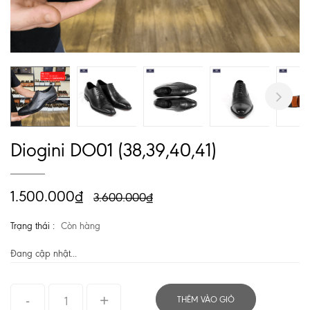
Next
Diogini DO01 (38,39,40,41)
1.500.000₫
3.600.000₫
Trạng thái :
Còn hàng
Đang cập nhật...
THÊM VÀO GIỎ