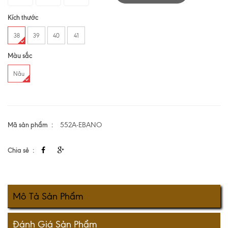
Kích thước
38
39
40
41
Màu sắc
Nâu
Mã sản phẩm
552A-EBANO
Chia sẻ
Mô Tả Sản Phẩm
Đánh Giá Sản Phẩm