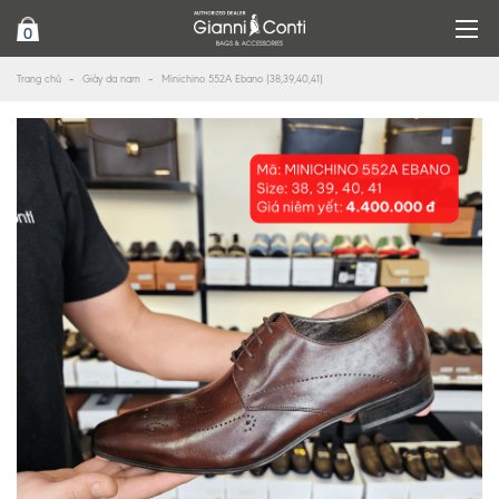
0
Trang chủ
Giày da nam
Minichino 552A Ebano (38,39,40,41)