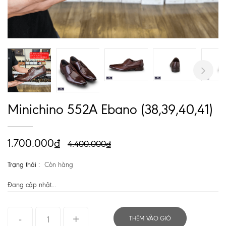
Next
Minichino 552A Ebano (38,39,40,41)
1.700.000₫
4.400.000₫
Trạng thái :
Còn hàng
Đang cập nhật...
THÊM VÀO GIỎ