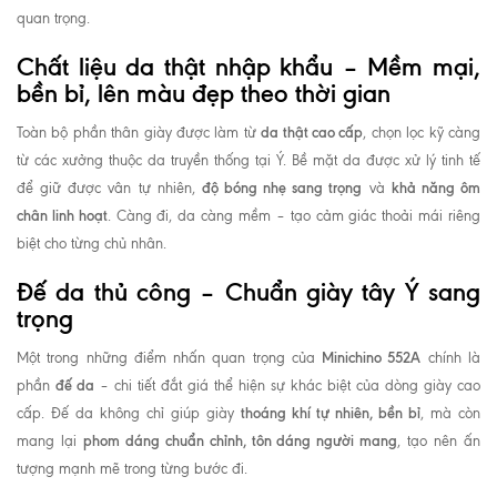
quan trọng.
Chất liệu da thật nhập khẩu – Mềm mại,
bền bỉ, lên màu đẹp theo thời gian
da thật cao cấp
Toàn bộ phần thân giày được làm từ
, chọn lọc kỹ càng
từ các xưởng thuộc da truyền thống tại Ý. Bề mặt da được xử lý tinh tế
độ bóng nhẹ sang trọng
khả năng ôm
để giữ được vân tự nhiên,
và
chân linh hoạt
. Càng đi, da càng mềm – tạo cảm giác thoải mái riêng
biệt cho từng chủ nhân.
Đế da thủ công – Chuẩn giày tây Ý sang
trọng
Minichino 552A
Một trong những điểm nhấn quan trọng của
chính là
đế da
phần
– chi tiết đắt giá thể hiện sự khác biệt của dòng giày cao
thoáng khí tự nhiên, bền bỉ
cấp. Đế da không chỉ giúp giày
, mà còn
phom dáng chuẩn chỉnh, tôn dáng người mang
mang lại
, tạo nên ấn
tượng mạnh mẽ trong từng bước đi.