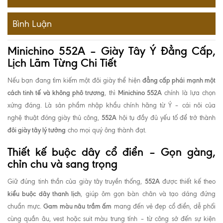
Bình Luận
Minichino 552A – Giày Tây Ý Đẳng Cấp,
Lịch Lãm Từng Chi Tiết
đẳng cấp phái mạnh một
Nếu bạn đang tìm kiếm một đôi giày thể hiện
cách tinh tế và không phô trương
Minichino 552A
, thì
chính là lựa chọn
xứng đáng. Là sản phẩm nhập khẩu chính hãng từ Ý – cái nôi của
552A
nghệ thuật đóng giày thủ công,
hội tụ đầy đủ yếu tố để trở thành
đôi giày tây lý tưởng
cho mọi quý ông thành đạt.
Thiết kế buộc dây cổ điển – Gọn gàng,
chỉn chu và sang trọng
552A
Giữ đúng tinh thần của giày tây truyền thống,
được thiết kế theo
kiểu buộc dây thanh lịch
, giúp ôm gọn bàn chân và tạo dáng đứng
Gam màu nâu trầm ấm
chuẩn mực.
mang đến vẻ đẹp cổ điển, dễ phối
cùng quần âu, vest hoặc suit màu trung tính – từ công sở đến sự kiện