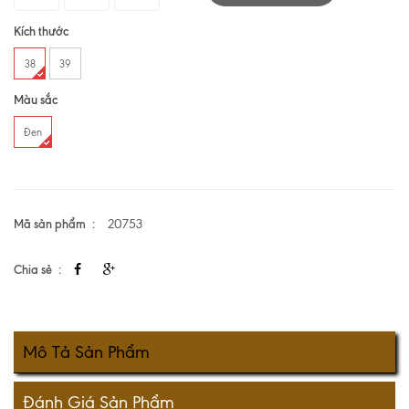
Kích thước
38
39
Màu sắc
Đen
Mã sản phẩm
20753
Chia sẻ
Mô Tả Sản Phẩm
Đánh Giá Sản Phẩm