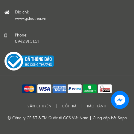
Địa chỉ:
www.gcleather.vn
Phone:
0942.91.51.51
VẬN CHUYỂN
ĐỔI TRẢ
BẢO HÀNH
© Công ty CP ĐT & TM Quốc tế GCS Việt Nam |
Cung cấp bởi Sapo