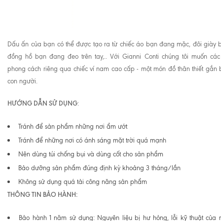
Dấu ấn của bạn có thể được tạo ra từ chiếc áo bạn đang mặc, đôi giày 
đồng hồ bạn đang đeo trên tay,.. Với Gianni Conti chúng tôi muốn cá
phong cách riêng qua chiếc ví nam cao cấp - một món đồ thân thiết gắn b
con người.
HƯỚNG DẪN SỬ DỤNG
:
Tránh để sản phẩm những nơi ẩm ướt
Tránh để những nơi có ánh sáng mặt trời quá mạnh
Nên dùng túi chống bụi và dùng cốt cho sản phẩm
Bảo dưỡng sản phẩm đúng định kỳ khoảng 3 tháng/lần
Không sử dụng quá tải công năng sản phẩm
THÔNG TIN BẢO HÀNH:
Bảo hành 1 năm sử dụng: Nguyên liệu bị hư hỏng, lỗi kỹ thuật của