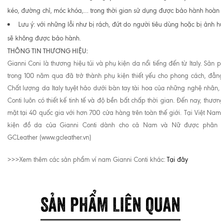
kéo, đường chỉ, móc khóa,… trong thời gian sử dụng được bảo hành hoàn 
Lưu ý: với những lỗi như bị rách, đứt do người tiêu dùng hoặc bị ảnh 
sẽ không được bảo hành.
THÔNG TIN THƯƠNG HIỆU:
Gianni Coni là thương hiệu túi và phụ kiện da nổi tiếng đến từ Italy. Sản
trong 100 năm qua đã trở thành phụ kiện thiết yếu cho phong cách, đẳn
Chất lượng da Italy tuyệt hảo dưới bàn tay tài hoa của những nghệ nhân
Conti luôn có thiết kế tinh tế và độ bền bất chấp thời gian. Đến nay, thươn
mặt tại 40 quốc gia với hơn 700 cửa hàng trên toàn thế giới. Tại Việt Na
kiện đồ da của Gianni Conti dành cho cả Nam và Nữ được phân p
GCLeather (www.gcleather.vn)
>>>Xem thêm các sản phẩm ví nam Gianni Conti khác:
Tại đây
SẢN PHẨM LIÊN QUAN