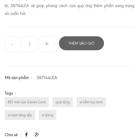
bỉ, 587144LEA sẽ giúp phong cách của quý ông thêm phần sang trọng
và cuốn hút.
THÊM VÀO GIỎ
Mã sản phẩm
587144LEA
Tags
BST mới của Gianni Conti
quà tặng
ví cầm tay nam
ví nam tặng sếp
ví đứng
Chia sẻ