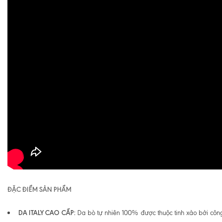
ĐẶC ĐIỂM SẢN PHẨM
DA ITALY CAO CẤP:
Da bò tự nhiên 100% được thuộc tinh xảo bởi cô