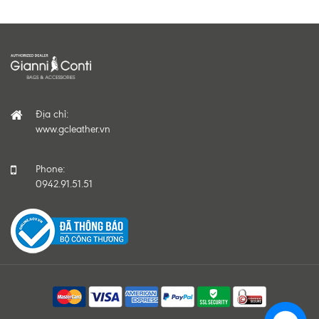
Địa chỉ:
www.gcleather.vn
Phone:
0942.91.51.51