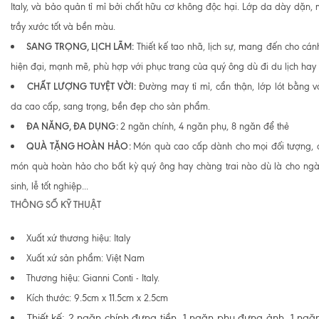
Italy, và bảo quản tỉ mỉ bởi chất hữu cơ không độc hại. Lớp da dày dặn,
trầy xước tốt và bền màu.
SANG TRỌNG, LỊCH LÃM:
Thiết kế tao nhã, lịch sự, mang đến cho cá
hiện đại, mạnh mẽ, phù hợp với phục trang của quý ông dù đi du lịch hay 
CHẤT LƯỢNG TUYỆT VỜI:
Đường may tỉ mỉ, cẩn thận, lớp lót bằng v
da cao cấp, sang trọng, bền đẹp cho sản phẩm.
ĐA NĂNG, ĐA DỤNG:
2 ngăn chính, 4 ngăn phụ, 8 ngăn để thẻ
QUÀ TẶNG HOÀN HẢO:
Món quà cao cấp dành cho mọi đối tượng, c
món quà hoàn hảo cho bất kỳ quý ông hay chàng trai nào dù là cho ngà
sinh, lễ tốt nghiệp...
THÔNG SỐ KỸ THUẬT
Xuất xứ thương hiệu: Italy
Xuất xứ sản phẩm: Việt Nam
Thương hiệu: Gianni Conti - Italy.
Kích thước: 9.5cm x 11.5cm x 2.5cm
Thiết kế: 2 ngăn chính đựng tiền, 1 ngăn phụ đựng ảnh, 1 ngăn