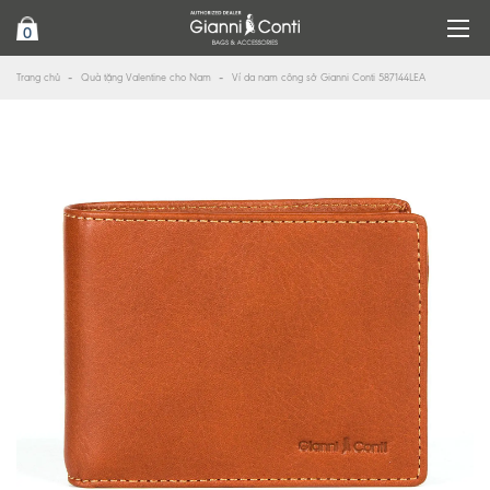
0
Trang chủ
Quà tặng Valentine cho Nam
Ví da nam công sở Gianni Conti 587144LEA