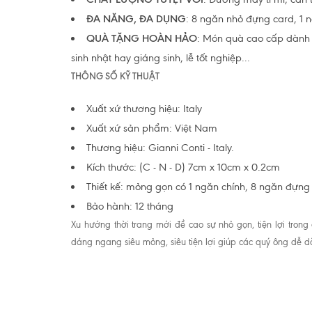
ĐA NĂNG, ĐA DỤNG
: 8 ngăn nhỏ đựng card, 1 
QUÀ TẶNG HOÀN HẢO
: Món quà cao cấp dành c
sinh nhật hay giáng sinh, lễ tốt nghiệp...
THÔNG SỐ KỸ THUẬT
Xuất xứ thương hiệu: Italy
Xuất xứ sản phẩm: Việt Nam
Thương hiệu: Gianni Conti - Italy.
Kích thước: (C - N - D) 7cm x 10cm x 0.2cm
Thiết kế: mỏng gọn có 1 ngăn chính, 8 ngăn đựng
Bảo hành: 12 tháng
Xu hướng thời trang mới đề cao sự nhỏ gọn, tiện lợi tron
dáng ngang siêu mỏng, siêu tiện lợi giúp các quý ông dễ 