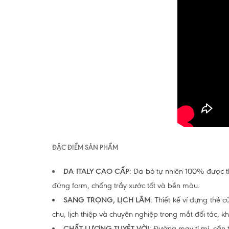
ĐẶC ĐIỂM SẢN PHẨM
DA ITALY CAO CẤP
: Da bò tự nhiên 100% được t
đứng form, chống trầy xước tốt và bền màu.
SANG TRỌNG, LỊCH LÃM
: Thiết kế ví đựng thẻ 
chu, lịch thiệp và chuyên nghiệp trong mắt đối tác, 
CHẤT LƯỢNG TUYỆT VỜI
: Đường may tỉ mỉ, cẩn 