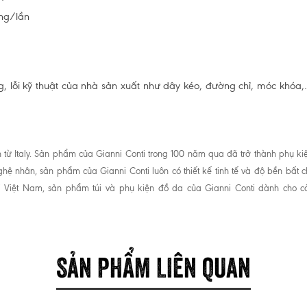
ng/lần
, lỗi kỹ thuật của nhà sản xuất như dây kéo, đường chỉ, móc khóa
ến từ Italy. Sản phẩm của Gianni Conti trong 100 năm qua đã trở thành phụ ki
hệ nhân, sản phẩm của Gianni Conti luôn có thiết kế tinh tế và độ bền bất c
Tại Việt Nam, sản phẩm túi và phụ kiện đồ da của Gianni Conti dành ch
SẢN PHẨM LIÊN QUAN