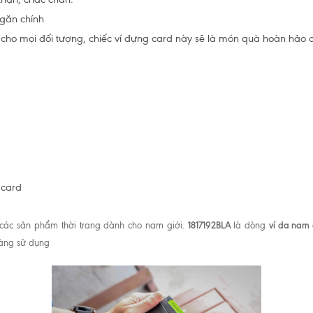
ngăn chính
ho mọi đối tượng, chiếc ví đựng card này sẽ là món quà hoàn hảo c
 card
1817192BLA
ví da nam
g các sản phẩm thời trang dành cho nam giới.
là dòng
dàng sử dụng