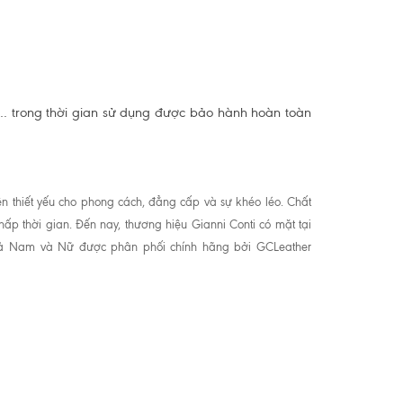
,… trong thời gian sử dụng được bảo hành hoàn toàn
ện thiết yếu cho phong cách, đẳng cấp và sự khéo léo. Chất
hấp thời gian. Đến nay, thương hiệu Gianni Conti có mặt tại
o cả Nam và Nữ được phân phối chính hãng bởi GCLeather