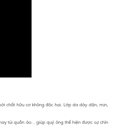
 bởi chất hữu cơ không độc hại. Lớp da dày dặn, mịn,
hay túi quần áo... giúp quý ông thể hiện được sự chỉn