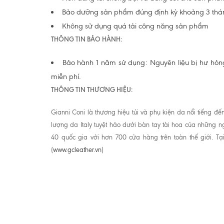
Bảo dưỡng sản phẩm đúng định kỳ khoảng 3 thá
Không sử dụng quá tải công năng sản phẩm
THÔNG TIN BẢO HÀNH:
Bảo hành 1 năm sử dụng: Nguyên liệu bị hư hỏng
miễn phí.
THÔNG TIN THƯƠNG HIỆU:
Gianni Coni là thương hiệu túi và phụ kiện da nổi tiếng đ
lượng da Italy tuyệt hảo dưới bàn tay tài hoa của những ng
40 quốc gia với hơn 700 cửa hàng trên toàn thế giới. 
(
www.gcleather.vn
)