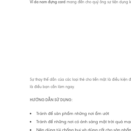
Ví da nam đựng card
mang đến cho quý ông sự tiện dụng khi
Sự thay thế dần của các loại thẻ cho tiền mặt là điều ki
là điều bạn cần làm ngay.
HƯỚNG DẪN SỬ DỤNG:
Tránh để sản phẩm những nơi ẩm ướt
Tránh để những nơi có ánh sáng mặt trời quá mạ
Nên dùng túi chống bụi và dùng cốt cho sản phẩ