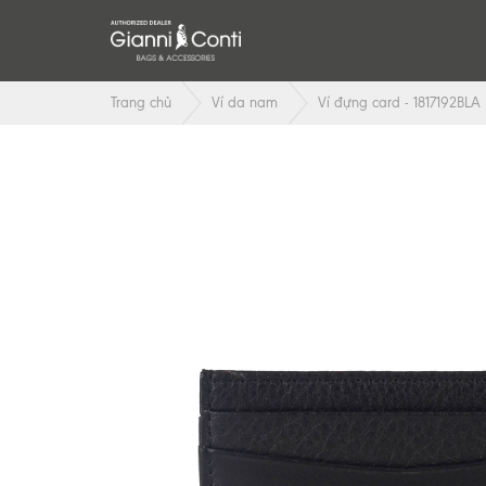
Trang chủ
Ví da nam
Ví đựng card - 1817192BLA