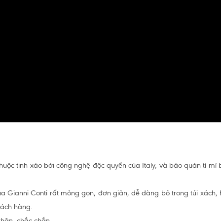
huộc tinh xảo bởi công nghệ độc quyền của Italy, và bảo quản tỉ mỉ
của Gianni Conti rất mỏng gọn, đơn giản, dễ dàng bỏ trong túi xách, 
khách hàng.
thận, chắc chắn.