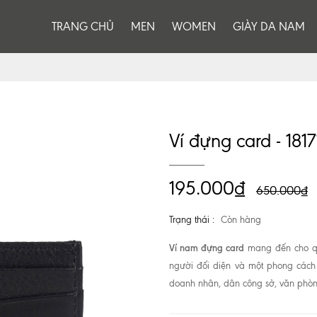
TRANG CHỦ
MEN
WOMEN
GIÀY DA NAM
Ví đựng card - 181
195.000₫
650.000₫
Trạng thái :
Còn hàng
Ví nam đựng card
mang đến cho quý
người đối diện và một phong cách 
doanh nhân, dân công sở, văn phòn