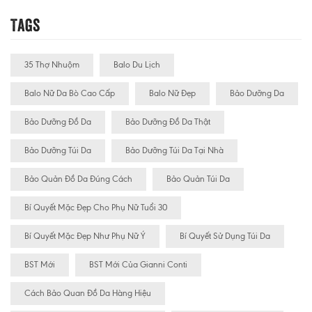
Tags
35 Thợ Nhuộm
Balo Du Lịch
Balo Nữ Da Bò Cao Cấp
Balo Nữ Đẹp
Bảo Dưỡng Da
Bảo Dưỡng Đồ Da
Bảo Dưỡng Đồ Da Thật
Bảo Dưỡng Túi Da
Bảo Dưỡng Túi Da Tại Nhà
Bảo Quản Đồ Da Đúng Cách
Bảo Quản Túi Da
Bí Quyết Mặc Đẹp Cho Phụ Nữ Tuổi 30
Bí Quyết Mặc Đẹp Như Phụ Nữ Ý
Bí Quyết Sử Dụng Túi Da
BST Mới
BST Mới Của Gianni Conti
Cách Bảo Quan Đồ Da Hàng Hiệu