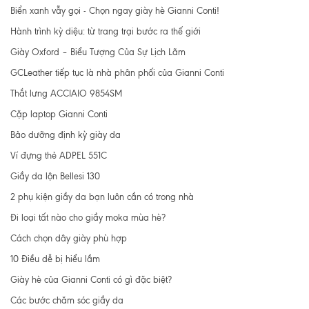
Biển xanh vẫy gọi - Chọn ngay giày hè Gianni Conti!
Hành trình kỳ diệu: từ trang trại bước ra thế giới
Giày Oxford – Biểu Tượng Của Sự Lịch Lãm
GCLeather tiếp tục là nhà phân phối của Gianni Conti
Thắt lưng ACCIAIO 9854SM
Cặp laptop Gianni Conti
Bảo dưỡng định kỳ giày da
Ví đựng thẻ ADPEL 551C
Giầy da lộn Bellesi 130
2 phụ kiện giầy da bạn luôn cần có trong nhà
Đi loại tất nào cho giầy moka mùa hè?
Cách chọn dây giày phù hợp
10 Điều dễ bị hiểu lầm
Giày hè của Gianni Conti có gì đặc biệt?
Các bước chăm sóc giầy da