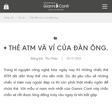
0
Trang chủ
Tin tức
Thẻ ATM và ví của đàn ông.
THẺ ATM VÀ VÍ CỦA ĐÀN ÔNG.
Đăng bởi :
Thu Thảo
|
03/11/2016
Trong kỉ nguyên công nghệ hóa ngày nay thì những chiếc thẻ
ATM đã dần thay thế cho tiền mặt. Do đó yêu cầu về những
chiếc ví hiện nay ngoài đẹp ra thì còn phải thật nhiều ngăn để
chứa thẻ. Với mẫu ví nam mới nhất của Gianni Conti này chắc
chắn sẽ rất được lòng đấng mày râu ngay từ khi bắt gặp.