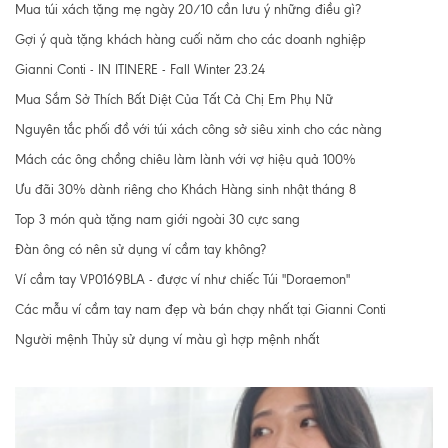
Mua túi xách tặng mẹ ngày 20/10 cần lưu ý những điều gì?
Gợi ý quà tặng khách hàng cuối năm cho các doanh nghiệp
Gianni Conti - IN ITINERE - Fall Winter 23.24
Mua Sắm Sở Thích Bất Diệt Của Tất Cả Chị Em Phụ Nữ
Nguyên tắc phối đồ với túi xách công sở siêu xinh cho các nàng
Mách các ông chồng chiêu làm lành với vợ hiệu quả 100%
Ưu đãi 30% dành riêng cho Khách Hàng sinh nhật tháng 8
Top 3 món quà tặng nam giới ngoài 30 cực sang
Đàn ông có nên sử dụng ví cầm tay không?
Ví cầm tay VP0169BLA - được ví như chiếc Túi "Doraemon"
Các mẫu ví cầm tay nam đẹp và bán chạy nhất tại Gianni Conti
Người mệnh Thủy sử dụng ví màu gì hợp mệnh nhất