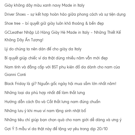
Giày không dây màu xanh navy Made in Italy
Driver Shoes – sự kết hợp hoàn hảo giữa phong cách và sự tiện dụng
Shoe tree – bí quyết giữ giày luôn khô thoáng & bền đẹp
GCLeather Nhập Lô Hàng Giày Hè Made in Italy – Những Thiết Kế
Không Dây Ấn Tượng!
Lý do chúng ta nên dán đế cho giày da Italy
Bí quyết giúp chiếc ví da thật dùng nhiều năm vẫn mới đẹp
Nam tính và đẳng cấp với BST phụ kiện đồ da dành cho nam của
Gianni Conti
Black Friday là gì? Nguồn gốc ngày hội mua sắm lớn nhất năm!
Những loại da phù hợp nhất để làm thắt lưng
Hướng dẫn cách Đo và Cắt thắt lưng nam đúng chuẩn
Những lưu ý khi mua ví nam tặng sinh nhật bố
Những tiêu chí giúp bạn chọn quà cho nam giới dễ dàng và ưng ý
Gợi Ý 5 mẫu ví da thật này để tặng vợ yêu trong dịp 20/10