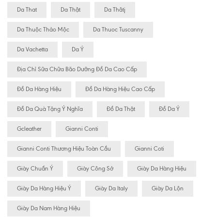
Da That
Da Thật
Da Thâtj
Da Thuộc Thảo Mộc
Da Thuoc Tuscanny
Da Vachetta
Da Ý
Địa Chỉ Sữa Chữa Bão Dưỡng Đồ Da Cao Cấp
Đồ Da Hàng Hiệu
Đồ Da Hàng Hiệu Cao Cấp
Đồ Da Quà Tặng Ý Nghĩa
Đồ Da Thật
Đồ Da Ý
Gcleather
Gianni Conti
Gianni Conti Thương Hiệu Toàn Cầu
Gianni Coti
Giày Chuẩn Ý
Giày Công Sở
Giày Da Hàng Hiệu
Giày Da Hàng Hiệu Ý
Giày Da Italy
Giày Da Lộn
Giày Da Nam Hàng Hiệu