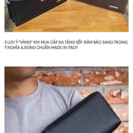
5 LƯU Ý "VÀNG" KHI MUA CẶP DA TẶNG SẾP: ĐẢM BẢO SANG TRỌNG,
Ý NGHĨA & ĐÚNG CHUẨN MADE IN ITALY!