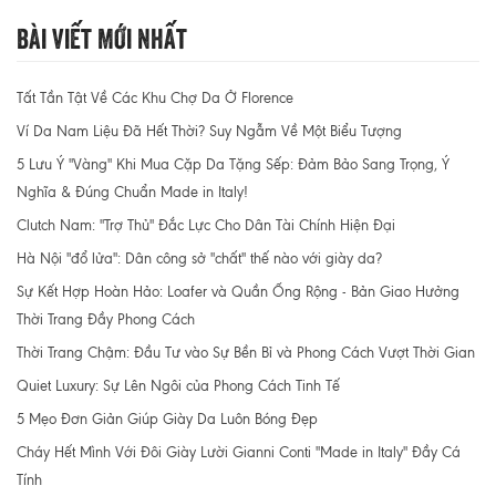
Bài Viết Mới Nhất
Tất Tần Tật Về Các Khu Chợ Da Ở Florence
Ví Da Nam Liệu Đã Hết Thời? Suy Ngẫm Về Một Biểu Tượng
5 Lưu Ý "Vàng" Khi Mua Cặp Da Tặng Sếp: Đảm Bảo Sang Trọng, Ý
Nghĩa & Đúng Chuẩn Made in Italy!
Clutch Nam: "Trợ Thủ" Đắc Lực Cho Dân Tài Chính Hiện Đại
Hà Nội "đổ lửa": Dân công sở "chất" thế nào với giày da?
Sự Kết Hợp Hoàn Hảo: Loafer và Quần Ống Rộng - Bản Giao Hưởng
Thời Trang Đầy Phong Cách
Thời Trang Chậm: Đầu Tư vào Sự Bền Bỉ và Phong Cách Vượt Thời Gian
Quiet Luxury: Sự Lên Ngôi của Phong Cách Tinh Tế
5 Mẹo Đơn Giản Giúp Giày Da Luôn Bóng Đẹp
Cháy Hết Mình Với Đôi Giày Lười Gianni Conti "Made in Italy" Đầy Cá
Tính