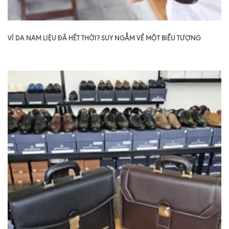
VÍ DA NAM LIỆU ĐÃ HẾT THỜI? SUY NGẪM VỀ MỘT BIỂU TƯỢNG