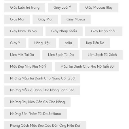
Giày Lười Trẻ Trung
Giày Lười Ý
Giày Moccas Itlay
Giay Mọi
Giày Mọi
Giày Mosca
Giày Nam Hà Nội
Giày Nhâp Khẩu
Giày Nhập Khẩu
Giày Ý
Hàng Hiệu
Italia
Kẹp Tiền Da
Làm Mới Túi Da
Làm Sạch Túi Da
Làm Sạch Túi Xách
Mặc Đẹp Như Phụ Nữ Ý
Mẫu Túi Dành Cho Phụ Nữ Tuổi 30
Những Mẫu Túi Dành Cho Nàng Công Sở
Những Mẫu Ví Dành Cho Nàng Bánh Bèo
Những Phụ Kiện Cần Có Cho Nàng
Những Sản Phẩm Túi Da Saffiano
Phong Cách Mặc Đẹp Của Đàn Ông Hiện Đại