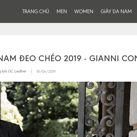
TRANG CHỦ
MEN
WOMEN
GIÀY DA NAM
 NAM ĐEO CHÉO 2019 - GIANNI CO
 bởi GC Leather
|
18/04/2019