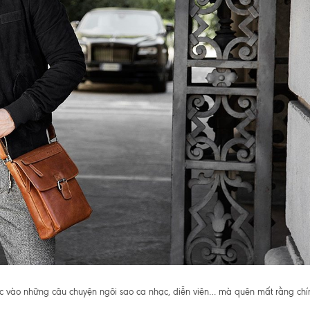
bị lạc vào những câu chuyện ngôi sao ca nhạc, diễn viên… mà quên mất rằng ch