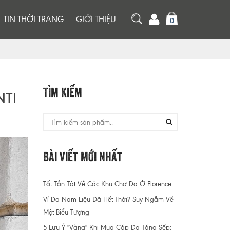
TIN THỜI TRANG
GIỚI THIỆU
0
Tìm Kiếm
NTI
Bài Viết Mới Nhất
Tất Tần Tật Về Các Khu Chợ Da Ở Florence
Ví Da Nam Liệu Đã Hết Thời? Suy Ngẫm Về
Một Biểu Tượng
5 Lưu Ý "Vàng" Khi Mua Cặp Da Tặng Sếp: