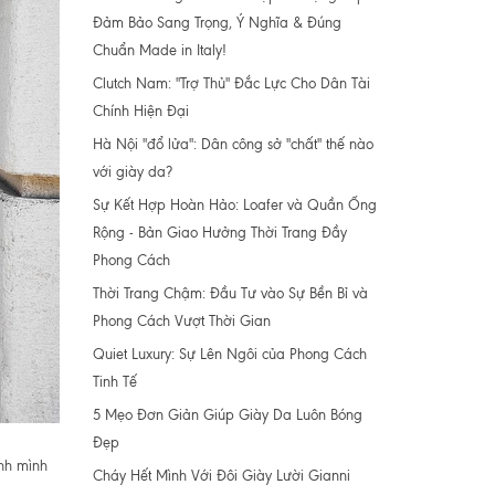
Đảm Bảo Sang Trọng, Ý Nghĩa & Đúng
Chuẩn Made in Italy!
Clutch Nam: "Trợ Thủ" Đắc Lực Cho Dân Tài
Chính Hiện Đại
Hà Nội "đổ lửa": Dân công sở "chất" thế nào
với giày da?
Sự Kết Hợp Hoàn Hảo: Loafer và Quần Ống
Rộng - Bản Giao Hưởng Thời Trang Đầy
Phong Cách
Thời Trang Chậm: Đầu Tư vào Sự Bền Bỉ và
Phong Cách Vượt Thời Gian
Quiet Luxury: Sự Lên Ngôi của Phong Cách
Tinh Tế
5 Mẹo Đơn Giản Giúp Giày Da Luôn Bóng
Đẹp
ính mình
Cháy Hết Mình Với Đôi Giày Lười Gianni