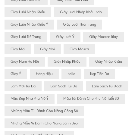
Giày Lười Nhập Khẩu
Giày Lười Nhập Khẩu Italy
Giày Lười Nhập Khẩu Ý
Giày Lười Thời Trang
Giày Lười Trẻ Trung
Giày Lười Ý
Giày Moccas Itlay
Giay Mọi
Giày Mọi
Giày Mosca
Giày Nam Hà Nội
Giày Nhâp Khẩu
Giày Nhập Khẩu
Giày Ý
Hàng Hiệu
Italia
Kẹp Tiền Da
Làm Mới Túi Da
Làm Sạch Túi Da
Làm Sạch Túi Xách
Mặc Đẹp Như Phụ Nữ Ý
Mẫu Túi Dành Cho Phụ Nữ Tuổi 30
Những Mẫu Túi Dành Cho Nàng Công Sở
Những Mẫu Ví Dành Cho Nàng Bánh Bèo