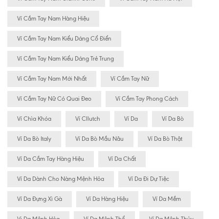
Ví Cầm Tay Nam Hàng Hiệu
Ví Cầm Tay Nam Kiểu Dáng Cổ Điển
Ví Cầm Tay Nam Kiểu Dáng Trẻ Trung
Ví Cầm Tay Nam Mới Nhất
Ví Cầm Tay Nữ
Ví Cầm Tay Nữ Có Quai Đeo
Ví Cầm Tay Phong Cách
Ví Chìa Khóa
Ví Cllutch
Ví Da
Ví Da Bò
Ví Da Bò Italy
Ví Da Bò Mầu Nâu
Ví Da Bò Thật
Ví Da Cầm Tay Hàng Hiệu
Ví Da Chất
Ví Da Dành Cho Nàng Mệnh Hỏa
Ví Da Đi Dự Tiệc
Ví Da Đựng Xì Gà
Ví Da Hàng Hiệu
Ví Da Mềm