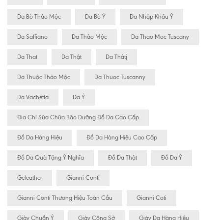
Da Bò Thảo Mộc
Da Bò Ý
Da Nhập Khẩu Ý
Da Saffiano
Da Thảo Mộc
Da Thao Moc Tuscany
Da That
Da Thật
Da Thâtj
Da Thuộc Thảo Mộc
Da Thuoc Tuscanny
Da Vachetta
Da Ý
Địa Chỉ Sữa Chữa Bão Dưỡng Đồ Da Cao Cấp
Đồ Da Hàng Hiệu
Đồ Da Hàng Hiệu Cao Cấp
Đồ Da Quà Tặng Ý Nghĩa
Đồ Da Thật
Đồ Da Ý
Gcleather
Gianni Conti
Gianni Conti Thương Hiệu Toàn Cầu
Gianni Coti
Giày Chuẩn Ý
Giày Công Sở
Giày Da Hàng Hiệu