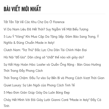
Bài Viết Mới Nhất
Tất Tần Tật Về Các Khu Chợ Da Ở Florence
Ví Da Nam Liệu Đã Hết Thời? Suy Ngẫm Về Một Biểu Tượng
5 Lưu Ý "Vàng" Khi Mua Cặp Da Tặng Sếp: Đảm Bảo Sang Trọng, Ý
Nghĩa & Đúng Chuẩn Made in Italy!
Clutch Nam: "Trợ Thủ" Đắc Lực Cho Dân Tài Chính Hiện Đại
Hà Nội "đổ lửa": Dân công sở "chất" thế nào với giày da?
Sự Kết Hợp Hoàn Hảo: Loafer và Quần Ống Rộng - Bản Giao Hưởng
Thời Trang Đầy Phong Cách
Thời Trang Chậm: Đầu Tư vào Sự Bền Bỉ và Phong Cách Vượt Thời Gian
Quiet Luxury: Sự Lên Ngôi của Phong Cách Tinh Tế
5 Mẹo Đơn Giản Giúp Giày Da Luôn Bóng Đẹp
Cháy Hết Mình Với Đôi Giày Lười Gianni Conti "Made in Italy" Đầy Cá
Tính