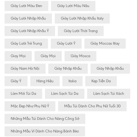
Giày Lười Màu Đen
Giày Lười Màu Nâu
Giày Lười Nhập Khẩu
Giày Lười Nhập Khẩu Italy
Giày Lười Nhập Khẩu Ý
Giày Lười Thời Trang
Giày Lười Trẻ Trung
Giày Lười Ý
Giày Moccas Itlay
Giay Mọi
Giày Mọi
Giày Mosca
Giày Nam Hà Nội
Giày Nhâp Khẩu
Giày Nhập Khẩu
Giày Ý
Hàng Hiệu
Italia
Kẹp Tiền Da
Làm Mới Túi Da
Làm Sạch Túi Da
Làm Sạch Túi Xách
Mặc Đẹp Như Phụ Nữ Ý
Mẫu Túi Dành Cho Phụ Nữ Tuổi 30
Những Mẫu Túi Dành Cho Nàng Công Sở
Những Mẫu Ví Dành Cho Nàng Bánh Bèo