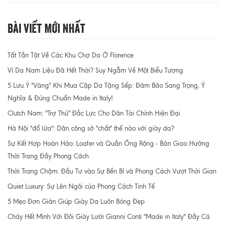
Bài Viết Mới Nhất
Tất Tần Tật Về Các Khu Chợ Da Ở Florence
Ví Da Nam Liệu Đã Hết Thời? Suy Ngẫm Về Một Biểu Tượng
5 Lưu Ý "Vàng" Khi Mua Cặp Da Tặng Sếp: Đảm Bảo Sang Trọng, Ý
Nghĩa & Đúng Chuẩn Made in Italy!
Clutch Nam: "Trợ Thủ" Đắc Lực Cho Dân Tài Chính Hiện Đại
Hà Nội "đổ lửa": Dân công sở "chất" thế nào với giày da?
Sự Kết Hợp Hoàn Hảo: Loafer và Quần Ống Rộng - Bản Giao Hưởng
Thời Trang Đầy Phong Cách
Thời Trang Chậm: Đầu Tư vào Sự Bền Bỉ và Phong Cách Vượt Thời Gian
Quiet Luxury: Sự Lên Ngôi của Phong Cách Tinh Tế
5 Mẹo Đơn Giản Giúp Giày Da Luôn Bóng Đẹp
Cháy Hết Mình Với Đôi Giày Lười Gianni Conti "Made in Italy" Đầy Cá