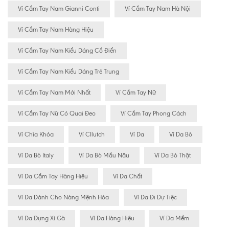
Ví Cầm Tay Nam Gianni Conti
Ví Cầm Tay Nam Hà Nội
Ví Cầm Tay Nam Hàng Hiệu
Ví Cầm Tay Nam Kiểu Dáng Cổ Điển
Ví Cầm Tay Nam Kiểu Dáng Trẻ Trung
Ví Cầm Tay Nam Mới Nhất
Ví Cầm Tay Nữ
Ví Cầm Tay Nữ Có Quai Đeo
Ví Cầm Tay Phong Cách
Ví Chìa Khóa
Ví Cllutch
Ví Da
Ví Da Bò
Ví Da Bò Italy
Ví Da Bò Mầu Nâu
Ví Da Bò Thật
Ví Da Cầm Tay Hàng Hiệu
Ví Da Chất
Ví Da Dành Cho Nàng Mệnh Hỏa
Ví Da Đi Dự Tiệc
Ví Da Đựng Xì Gà
Ví Da Hàng Hiệu
Ví Da Mềm