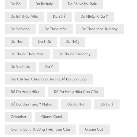
Da Bò
Da Bò Italy
Da Bò Nhập Khẩu
Da Bò Thảo Mộc
Da Bò Ý
Da Nhập Khẩu Ý
Da Saffiano
Da Thảo Mộc
Da Thao Moc Tuscany
Da That
Da Thật
Da Thâtj
Da Thuộc Thảo Mộc
Da Thuoc Tuscanny
Da Vachetta
Da Ý
Địa Chỉ Sữa Chữa Bão Dưỡng Đồ Da Cao Cấp
Đồ Da Hàng Hiệu
Đồ Da Hàng Hiệu Cao Cấp
Đồ Da Quà Tặng Ý Nghĩa
Đồ Da Thật
Đồ Da Ý
Gcleather
Gianni Conti
Gianni Conti Thương Hiệu Toàn Cầu
Gianni Coti