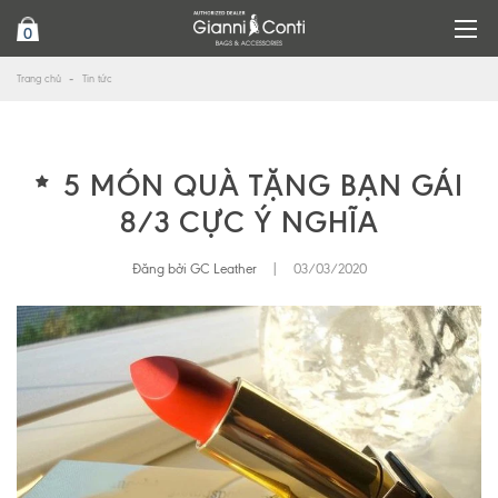
0
Trang chủ
Tin tức
5 MÓN QUÀ TẶNG BẠN GÁI
8/3 CỰC Ý NGHĨA
Đăng bởi GC Leather
|
03/03/2020