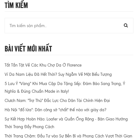
Tìm Kiếm
Bài Viết Mới Nhất
Tất Tần Tật Về Các Khu Chợ Da Ở Florence
Ví Da Nam Liệu Đã Hết Thời? Suy Ngẫm Về Một Biểu Tượng
5 Lưu Ý "Vàng" Khi Mua Cặp Da Tặng Sếp: Đảm Bảo Sang Trọng, Ý
Nghĩa & Đúng Chuẩn Made in Italy!
Clutch Nam: "Trợ Thủ" Đắc Lực Cho Dân Tài Chính Hiện Đại
Hà Nội "đổ lửa": Dân công sở "chất" thế nào với giày da?
Sự Kết Hợp Hoàn Hảo: Loafer và Quần Ống Rộng - Bản Giao Hưởng
Thời Trang Đầy Phong Cách
Thời Trang Chậm: Đầu Tư vào Sự Bền Bỉ và Phong Cách Vượt Thời Gian