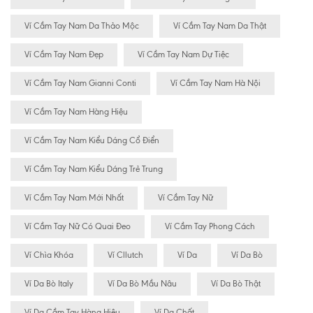
Ví Cầm Tay Nam Da Thảo Mộc
Ví Cầm Tay Nam Da Thật
Ví Cầm Tay Nam Đẹp
Ví Cầm Tay Nam Dự Tiệc
Ví Cầm Tay Nam Gianni Conti
Ví Cầm Tay Nam Hà Nội
Ví Cầm Tay Nam Hàng Hiệu
Ví Cầm Tay Nam Kiểu Dáng Cổ Điển
Ví Cầm Tay Nam Kiểu Dáng Trẻ Trung
Ví Cầm Tay Nam Mới Nhất
Ví Cầm Tay Nữ
Ví Cầm Tay Nữ Có Quai Đeo
Ví Cầm Tay Phong Cách
Ví Chìa Khóa
Ví Cllutch
Ví Da
Ví Da Bò
Ví Da Bò Italy
Ví Da Bò Mầu Nâu
Ví Da Bò Thật
Ví Da Cầm Tay Hàng Hiệu
Ví Da Chất