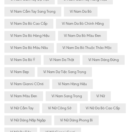
Ví Nam Cầm Tay Sang Trọng
Ví Nam Da Bò
Ví Nam Da Bò Cao Cấp
Ví Nam Da Bò Chính Hãng
Ví Nam Da Bò Hàng Hiệu
Ví Nam Da Bò Màu Đen
Ví Nam Da Bò Màu Nâu
Ví Nam Da Bò Thuộc Thảo Mộc
Ví Nam Da Bò Ý
Ví Nam Da Thật
Ví Nam Dáng Đứng
Ví Nam Đẹp
Ví Nam Dự Tiệc Sang Trọng
Ví Nam Gianni COnti
Ví Nam Hàng Hiệu
Ví Nam Màu Đen
Ví Nam Sang Trọng
Ví Nữ
Ví Nữ Cầm Tay
Ví Nữ Công Sở
Ví Nữ Da Bò Cao Cấp
Ví Nữ Dáng Nắp Ngập
Ví Nữ Dáng Phong Bì