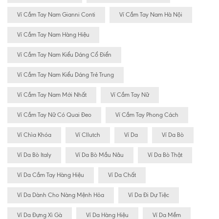
Ví Cầm Tay Nam Gianni Conti
Ví Cầm Tay Nam Hà Nội
Ví Cầm Tay Nam Hàng Hiệu
Ví Cầm Tay Nam Kiểu Dáng Cổ Điển
Ví Cầm Tay Nam Kiểu Dáng Trẻ Trung
Ví Cầm Tay Nam Mới Nhất
Ví Cầm Tay Nữ
Ví Cầm Tay Nữ Có Quai Đeo
Ví Cầm Tay Phong Cách
Ví Chìa Khóa
Ví Cllutch
Ví Da
Ví Da Bò
Ví Da Bò Italy
Ví Da Bò Mầu Nâu
Ví Da Bò Thật
Ví Da Cầm Tay Hàng Hiệu
Ví Da Chất
Ví Da Dành Cho Nàng Mệnh Hỏa
Ví Da Đi Dự Tiệc
Ví Da Đựng Xì Gà
Ví Da Hàng Hiệu
Ví Da Mềm