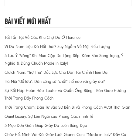
Bài Viết Mới Nhất
Tất Tần Tật Về Các Khu Chợ Da Ở Florence
Ví Da Nam Liệu Đã Hết Thời? Suy Ngẫm Về Một Biểu Tượng
5 Lưu Ý "Vàng" Khi Mua Cặp Da Tặng Sếp: Đảm Bảo Sang Trọng, Ý
Nghĩa & Đúng Chuẩn Made in Italy!
Clutch Nam: "Trợ Thủ" Đắc Lực Cho Dân Tài Chính Hiện Đại
Hà Nội "đổ lửa": Dân công sở "chất" thế nào với giày da?
Sự Kết Hợp Hoàn Hảo: Loafer và Quần Ống Rộng - Bản Giao Hưởng
Thời Trang Đầy Phong Cách
Thời Trang Chậm: Đầu Tư vào Sự Bền Bỉ và Phong Cách Vượt Thời Gian
Quiet Luxury: Sự Lên Ngôi của Phong Cách Tinh Tế
5 Mẹo Đơn Giản Giúp Giày Da Luôn Bóng Đẹp
Cháy Hết Mình Với Đôi Giày Lười Gianni Conti "Made in Italy" Đầy Cá