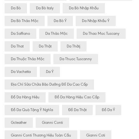
Da Bò
Da Bò Italy
Da Bò Nhập Khẩu
Da Bò Thảo Mộc
Da Bò Ý
Da Nhập Khẩu Ý
Da Saffiano
Da Thảo Mộc
Da Thao Moc Tuscany
Da That
Da Thật
Da Thâtj
Da Thuộc Thảo Mộc
Da Thuoc Tuscanny
Da Vachetta
Da Ý
Địa Chỉ Sữa Chữa Bão Dưỡng Đồ Da Cao Cấp
Đồ Da Hàng Hiệu
Đồ Da Hàng Hiệu Cao Cấp
Đồ Da Quà Tặng Ý Nghĩa
Đồ Da Thật
Đồ Da Ý
Gcleather
Gianni Conti
Gianni Conti Thương Hiệu Toàn Cầu
Gianni Coti