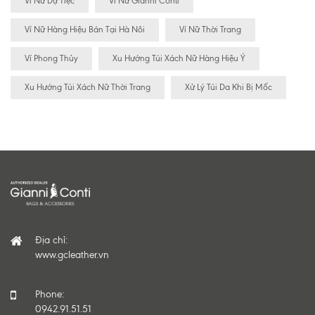
Ví Nữ Dự Tiệc
Ví Nữ Gianni Conti
Ví Nữ Hàng Hiệu Bán Tại Hà Nôi
Ví Nữ Thời Trang
Ví Phong Thủy
Xu Hướng Túi Xách Nữ Hàng Hiệu Ý
Xu Hướng Túi Xách Nữ Thời Trang
Xử Lý Túi Da Khi Bị Mốc
Địa chỉ:
www.gcleather.vn
Phone:
0942.91.51.51