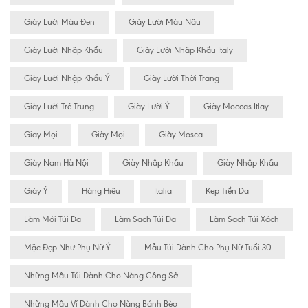
Giày Lười Màu Đen
Giày Lười Màu Nâu
Giày Lười Nhập Khẩu
Giày Lười Nhập Khẩu Italy
Giày Lười Nhập Khẩu Ý
Giày Lười Thời Trang
Giày Lười Trẻ Trung
Giày Lười Ý
Giày Moccas Itlay
Giay Mọi
Giày Mọi
Giày Mosca
Giày Nam Hà Nội
Giày Nhâp Khẩu
Giày Nhập Khẩu
Giày Ý
Hàng Hiệu
Italia
Kẹp Tiền Da
Làm Mới Túi Da
Làm Sạch Túi Da
Làm Sạch Túi Xách
Mặc Đẹp Như Phụ Nữ Ý
Mẫu Túi Dành Cho Phụ Nữ Tuổi 30
Những Mẫu Túi Dành Cho Nàng Công Sở
Những Mẫu Ví Dành Cho Nàng Bánh Bèo