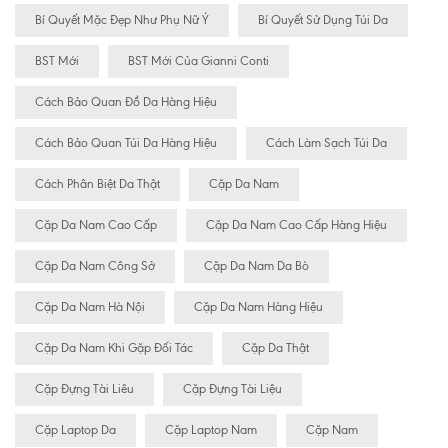
Bí Quyết Mặc Đẹp Như Phụ Nữ Ý
Bí Quyết Sử Dụng Túi Da
BST Mới
BST Mới Của Gianni Conti
Cách Bảo Quan Đồ Da Hàng Hiệu
Cách Bảo Quan Túi Da Hàng Hiệu
Cách Làm Sạch Túi Da
Cách Phân Biệt Da Thật
Cặp Da Nam
Cặp Da Nam Cao Cấp
Cặp Da Nam Cao Cấp Hàng Hiệu
Cặp Da Nam Công Sở
Cặp Da Nam Da Bò
Cặp Da Nam Hà Nội
Cặp Da Nam Hàng Hiệu
Cặp Da Nam Khi Gặp Đối Tác
Cặp Da Thật
Cặp Đựng Tài Liêu
Cặp Đựng Tài Liệu
Cặp Laptop Da
Cặp Laptop Nam
Cặp Nam