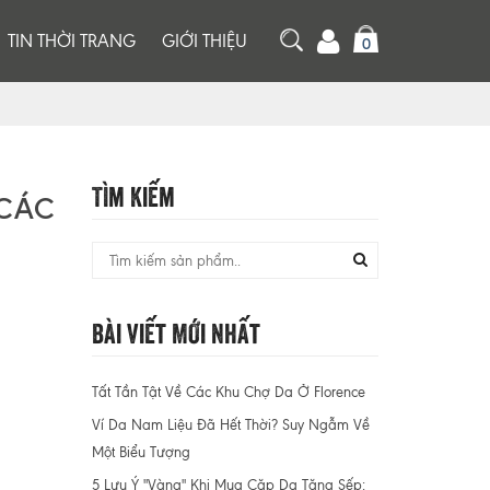
TIN THỜI TRANG
GIỚI THIỆU
0
Tìm Kiếm
 CÁC
Bài Viết Mới Nhất
Tất Tần Tật Về Các Khu Chợ Da Ở Florence
Ví Da Nam Liệu Đã Hết Thời? Suy Ngẫm Về
Một Biểu Tượng
5 Lưu Ý "Vàng" Khi Mua Cặp Da Tặng Sếp: