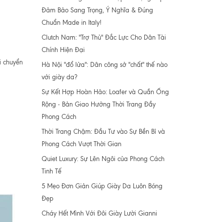
Đảm Bảo Sang Trọng, Ý Nghĩa & Đúng
Chuẩn Made in Italy!
Clutch Nam: "Trợ Thủ" Đắc Lực Cho Dân Tài
Chính Hiện Đại
i chuyển
Hà Nội "đổ lửa": Dân công sở "chất" thế nào
với giày da?
Sự Kết Hợp Hoàn Hảo: Loafer và Quần Ống
Rộng - Bản Giao Hưởng Thời Trang Đầy
Phong Cách
Thời Trang Chậm: Đầu Tư vào Sự Bền Bỉ và
Phong Cách Vượt Thời Gian
Quiet Luxury: Sự Lên Ngôi của Phong Cách
Tinh Tế
5 Mẹo Đơn Giản Giúp Giày Da Luôn Bóng
Đẹp
Cháy Hết Mình Với Đôi Giày Lười Gianni