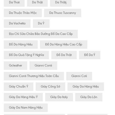
Da That
Da Thật
Da Thâtj
Da Thuộc Thảo Mộc
Da Thuoc Tuscanny
Da Vachetta
Da Ý
Địa Chỉ Sữa Chữa Bão Dưỡng Đồ Da Cao Cấp
Đồ Da Hàng Hiệu
Đồ Da Hàng Hiệu Cao Cấp
Đồ Da Quà Tặng Ý Nghĩa
Đồ Da Thật
Đồ Da Ý
Gcleather
Gianni Conti
Gianni Conti Thương Hiệu Toàn Cầu
Gianni Coti
Giày Chuẩn Ý
Giày Công Sở
Giày Da Hàng Hiệu
Giày Da Hàng Hiệu Ý
Giày Da Italy
Giày Da Lộn
Giày Da Nam Hàng Hiệu