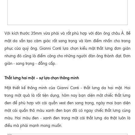
Với kích thước 35mm vừa phải và rất phù hợp với đàn ông châu Á. Bề
mặt da sần tạo cảm giác rất sang trọng và làm điểm nhấn cho trang
phục của quý ông. Gianni Conti lựa chọn kiểu mặt thắt lưng đơn giản
nhưng đó cũng là điểm cộng cho những người đàn ông thành đạt. Đơn
giản - sang trọng - đẳng cấp.
Thắt lưng hai mặt – sự lựa chọn thông minh
Một thiết kế thông minh của Gianni Conti - thắt lưng da hai mặt. Hai
trong một quả là rất tiện dụng, hôm nay bạn diện một chiếc thắt lưng
đen để phù hợp với cái quần vest đen sang trọng, ngày mai bạn diện
một cái quần thô màu xanh đen bạn đã có ngay chiếc thắt lưng cùng
màu. Hai màu đen - xanh đen trong một cái thắt lưng da thật luôn là
điều mà phái mạnh mong muốn.