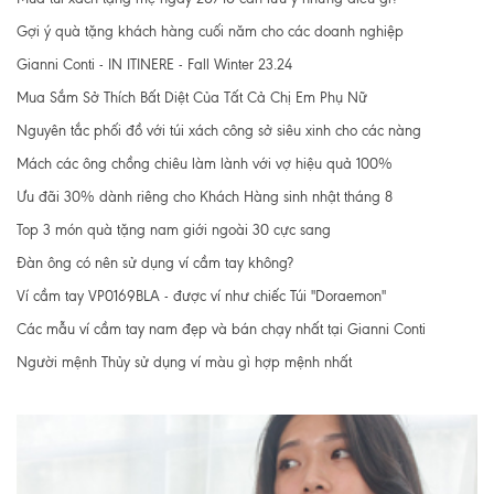
Gợi ý quà tặng khách hàng cuối năm cho các doanh nghiệp
Gianni Conti - IN ITINERE - Fall Winter 23.24
Mua Sắm Sở Thích Bất Diệt Của Tất Cả Chị Em Phụ Nữ
Nguyên tắc phối đồ với túi xách công sở siêu xinh cho các nàng
Mách các ông chồng chiêu làm lành với vợ hiệu quả 100%
Ưu đãi 30% dành riêng cho Khách Hàng sinh nhật tháng 8
Top 3 món quà tặng nam giới ngoài 30 cực sang
Đàn ông có nên sử dụng ví cầm tay không?
Ví cầm tay VP0169BLA - được ví như chiếc Túi "Doraemon"
Các mẫu ví cầm tay nam đẹp và bán chạy nhất tại Gianni Conti
Người mệnh Thủy sử dụng ví màu gì hợp mệnh nhất