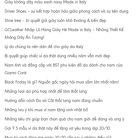
Giày không dây màu xanh navy Made in Italy
Driver Shoes – sự kết hợp hoàn hảo giữa phong cách và sự tiện dụng
Shoe tree – bí quyết giữ giày luôn khô thoáng & bền đẹp
GCLeather Nhập Lô Hàng Giày Hè Made in Italy – Những Thiết Kế
Không Dây Ấn Tượng!
Lý do chúng ta nên dán đế cho giày da Italy
Bí quyết giúp chiếc ví da thật dùng nhiều năm vẫn mới đẹp
Nam tính và đẳng cấp với BST phụ kiện đồ da dành cho nam của
Gianni Conti
Black Friday là gì? Nguồn gốc ngày hội mua sắm lớn nhất năm!
Những loại da phù hợp nhất để làm thắt lưng
Hướng dẫn cách Đo và Cắt thắt lưng nam đúng chuẩn
Những lưu ý khi mua ví nam tặng sinh nhật bố
Những tiêu chí giúp bạn chọn quà cho nam giới dễ dàng và ưng ý
Gợi Ý 5 mẫu ví da thật này để tặng vợ yêu trong dịp 20/10
Mua túi xách tặng mẹ ngày 20/10 cần lưu ý những điều gì?