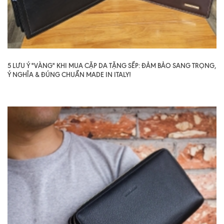
5 LƯU Ý "VÀNG" KHI MUA CẶP DA TẶNG SẾP: ĐẢM BẢO SANG TRỌNG,
Ý NGHĨA & ĐÚNG CHUẨN MADE IN ITALY!