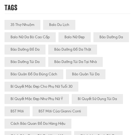
Tags
35 Thợ Nhuộm
Balo Du Lịch
Balo Nữ Da Bò Cao Cấp
Balo Nữ Đẹp
Bảo Dưỡng Da
Bảo Dưỡng Đồ Da
Bảo Dưỡng Đồ Da Thật
Bảo Dưỡng Túi Da
Bảo Dưỡng Túi Da Tại Nhà
Bảo Quản Đồ Da Đúng Cách
Bảo Quản Túi Da
Bí Quyết Mặc Đẹp Cho Phụ Nữ Tuổi 30
Bí Quyết Mặc Đẹp Như Phụ Nữ Ý
Bí Quyết Sử Dụng Túi Da
BST Mới
BST Mới Của Gianni Conti
Cách Bảo Quan Đồ Da Hàng Hiệu