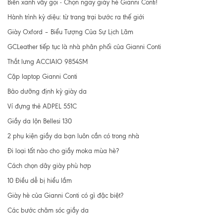
Biển xanh vẫy gọi - Chọn ngay giày hè Gianni Conti!
Hành trình kỳ diệu: từ trang trại bước ra thế giới
Giày Oxford – Biểu Tượng Của Sự Lịch Lãm
GCLeather tiếp tục là nhà phân phối của Gianni Conti
Thắt lưng ACCIAIO 9854SM
Cặp laptop Gianni Conti
Bảo dưỡng định kỳ giày da
Ví đựng thẻ ADPEL 551C
Giầy da lộn Bellesi 130
2 phụ kiện giầy da bạn luôn cần có trong nhà
Đi loại tất nào cho giầy moka mùa hè?
Cách chọn dây giày phù hợp
10 Điều dễ bị hiểu lầm
Giày hè của Gianni Conti có gì đặc biệt?
Các bước chăm sóc giầy da