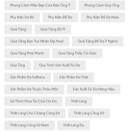
Phong Cách Mặc Đẹp Của Đàn Ông Ý
Phong Cách Quý Ông
Phụ Kiện Da Bò
Phụ Kiện Đồ Da
Phụ Kiện Đồ Da Nam
Quà Tặng
Quà Tặng 20/11
Quà Tặng Bạn Trai Nhân Dịp Noel
Quà Tặng Đồ Da Ý Nghĩa
Quà Tặng Phái Mạnh
Quà Tặng Thầy Cô Giáo
Quý Ông
Quy Trình Sản Xuất Túi Da
Sản Phẩm Da Saffiano
Sản Phẩm Da Thật
Sản Phẩm Da Thuộc Thảo Mộc
Sản Xuất Túi Da Hàng Hiệu
Sở Thích Mua Túi Của Chị Em
Thắt Lưng
Thắt Lưng Cho Chàng Công Sở
Thắt Lưng Công Sở
Thắt Lưng Công Sở Nam
Thắt Lưng Da