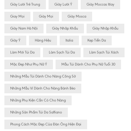
Giày Lười Trẻ Trung
Giày Lười Ý
Giày Moccas Itlay
Giay Mọi
Giày Mọi
Giày Mosca
Giày Nam Hà Nội
Giày Nhâp Khẩu
Giày Nhập Khẩu
Giày Ý
Hàng Hiệu
Italia
Kẹp Tiền Da
Làm Mới Túi Da
Làm Sạch Túi Da
Làm Sạch Túi Xách
Mặc Đẹp Như Phụ Nữ Ý
Mẫu Túi Dành Cho Phụ Nữ Tuổi 30
Những Mẫu Túi Dành Cho Nàng Công Sở
Những Mẫu Ví Dành Cho Nàng Bánh Bèo
Những Phụ Kiện Cần Có Cho Nàng
Những Sản Phẩm Túi Da Saffiano
Phong Cách Mặc Đẹp Của Đàn Ông Hiện Đại