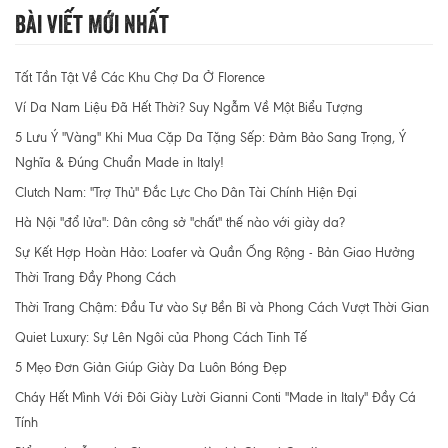
Bài Viết Mới Nhất
Tất Tần Tật Về Các Khu Chợ Da Ở Florence
Ví Da Nam Liệu Đã Hết Thời? Suy Ngẫm Về Một Biểu Tượng
5 Lưu Ý "Vàng" Khi Mua Cặp Da Tặng Sếp: Đảm Bảo Sang Trọng, Ý
Nghĩa & Đúng Chuẩn Made in Italy!
Clutch Nam: "Trợ Thủ" Đắc Lực Cho Dân Tài Chính Hiện Đại
Hà Nội "đổ lửa": Dân công sở "chất" thế nào với giày da?
Sự Kết Hợp Hoàn Hảo: Loafer và Quần Ống Rộng - Bản Giao Hưởng
Thời Trang Đầy Phong Cách
Thời Trang Chậm: Đầu Tư vào Sự Bền Bỉ và Phong Cách Vượt Thời Gian
Quiet Luxury: Sự Lên Ngôi của Phong Cách Tinh Tế
5 Mẹo Đơn Giản Giúp Giày Da Luôn Bóng Đẹp
Cháy Hết Mình Với Đôi Giày Lười Gianni Conti "Made in Italy" Đầy Cá
Tính