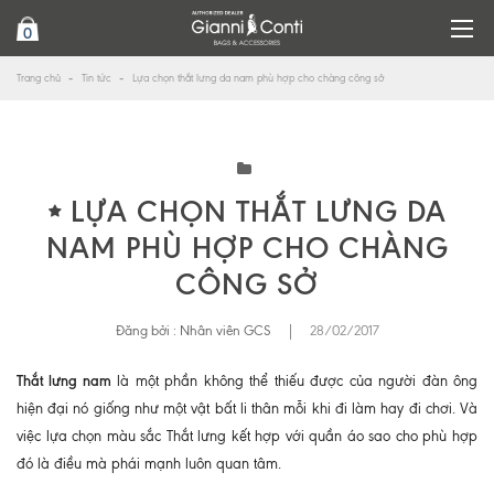
0
Trang chủ
Tin tức
Lựa chọn thắt lưng da nam phù hợp cho chàng công sở
LỰA CHỌN THẮT LƯNG DA
NAM PHÙ HỢP CHO CHÀNG
CÔNG SỞ
Đăng bởi :
Nhân viên GCS
|
28/02/2017
Thắt lưng nam
là một phần không thể thiếu được của người đàn ông
hiện đại nó giống như một vật bất li thân mỗi khi đi làm hay đi chơi. Và
việc lựa chọn màu sắc Thắt lưng kết hợp với quần áo sao cho phù hợp
đó là điều mà phái mạnh luôn quan tâm.