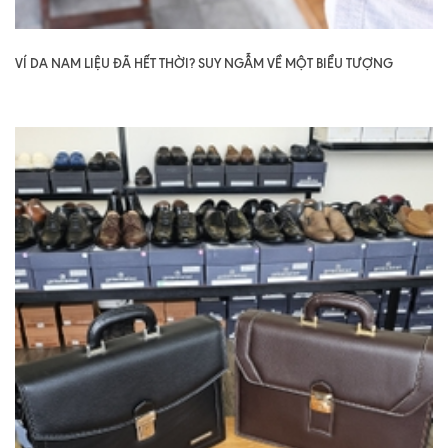
VÍ DA NAM LIỆU ĐÃ HẾT THỜI? SUY NGẪM VỀ MỘT BIỂU TƯỢNG