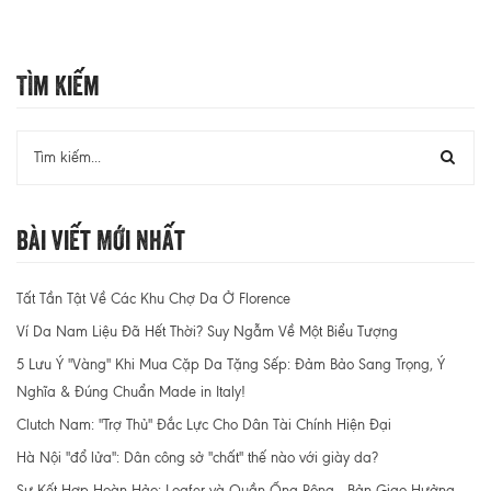
Tìm Kiếm
Bài Viết Mới Nhất
Tất Tần Tật Về Các Khu Chợ Da Ở Florence
Ví Da Nam Liệu Đã Hết Thời? Suy Ngẫm Về Một Biểu Tượng
5 Lưu Ý "Vàng" Khi Mua Cặp Da Tặng Sếp: Đảm Bảo Sang Trọng, Ý
Nghĩa & Đúng Chuẩn Made in Italy!
Clutch Nam: "Trợ Thủ" Đắc Lực Cho Dân Tài Chính Hiện Đại
Hà Nội "đổ lửa": Dân công sở "chất" thế nào với giày da?
Sự Kết Hợp Hoàn Hảo: Loafer và Quần Ống Rộng - Bản Giao Hưởng