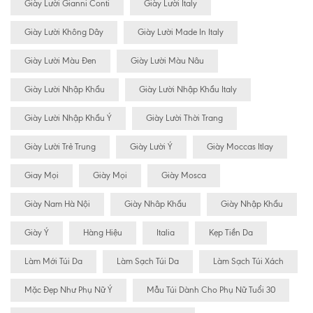
Giày Lười Gianni Conti
Giày Lười Italy
Giày Lười Không Dây
Giày Lười Made In Italy
Giày Lười Màu Đen
Giày Lười Màu Nâu
Giày Lười Nhập Khẩu
Giày Lười Nhập Khẩu Italy
Giày Lười Nhập Khẩu Ý
Giày Lười Thời Trang
Giày Lười Trẻ Trung
Giày Lười Ý
Giày Moccas Itlay
Giay Mọi
Giày Mọi
Giày Mosca
Giày Nam Hà Nội
Giày Nhâp Khẩu
Giày Nhập Khẩu
Giày Ý
Hàng Hiệu
Italia
Kẹp Tiền Da
Làm Mới Túi Da
Làm Sạch Túi Da
Làm Sạch Túi Xách
Mặc Đẹp Như Phụ Nữ Ý
Mẫu Túi Dành Cho Phụ Nữ Tuổi 30