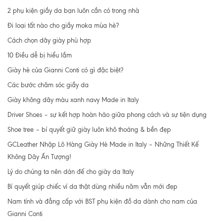
2 phụ kiện giầy da bạn luôn cần có trong nhà
Đi loại tất nào cho giầy moka mùa hè?
Cách chọn dây giày phù hợp
10 Điều dễ bị hiểu lầm
Giày hè của Gianni Conti có gì đặc biệt?
Các bước chăm sóc giầy da
Giày không dây màu xanh navy Made in Italy
Driver Shoes – sự kết hợp hoàn hảo giữa phong cách và sự tiện dụng
Shoe tree – bí quyết giữ giày luôn khô thoáng & bền đẹp
GCLeather Nhập Lô Hàng Giày Hè Made in Italy – Những Thiết Kế
Không Dây Ấn Tượng!
Lý do chúng ta nên dán đế cho giày da Italy
Bí quyết giúp chiếc ví da thật dùng nhiều năm vẫn mới đẹp
Nam tính và đẳng cấp với BST phụ kiện đồ da dành cho nam của
Gianni Conti