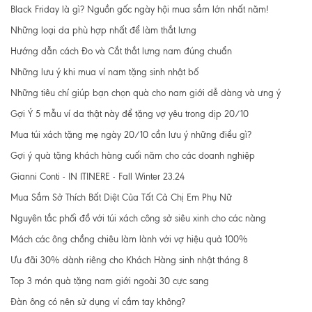
Black Friday là gì? Nguồn gốc ngày hội mua sắm lớn nhất năm!
Những loại da phù hợp nhất để làm thắt lưng
Hướng dẫn cách Đo và Cắt thắt lưng nam đúng chuẩn
Những lưu ý khi mua ví nam tặng sinh nhật bố
Những tiêu chí giúp bạn chọn quà cho nam giới dễ dàng và ưng ý
Gợi Ý 5 mẫu ví da thật này để tặng vợ yêu trong dịp 20/10
Mua túi xách tặng mẹ ngày 20/10 cần lưu ý những điều gì?
Gợi ý quà tặng khách hàng cuối năm cho các doanh nghiệp
Gianni Conti - IN ITINERE - Fall Winter 23.24
Mua Sắm Sở Thích Bất Diệt Của Tất Cả Chị Em Phụ Nữ
Nguyên tắc phối đồ với túi xách công sở siêu xinh cho các nàng
Mách các ông chồng chiêu làm lành với vợ hiệu quả 100%
Ưu đãi 30% dành riêng cho Khách Hàng sinh nhật tháng 8
Top 3 món quà tặng nam giới ngoài 30 cực sang
Đàn ông có nên sử dụng ví cầm tay không?