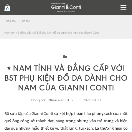
0
Trang chủ
Tin tức
Nam tính và đẳng cấp với BST phụ kiện đồ da dành cho nam của Gianni Conti
NAM TÍNH VÀ ĐẲNG CẤP VỚI
BST PHỤ KIỆN ĐỒ DA DÀNH CHO
NAM CỦA GIANNI CONTI
Đăng bởi :
Nhân viên GCS
|
28/11/2023
Bộ sưu tập của
Gianni Conti
sự kết hợp hoàn hảo phong cách của một
quý ông công sở thành đạt, sang trọng nhưng vẫn trẻ trung và hiện
đại qua những mẫu thiết kế ví, thắt lưng, túi xách. Là thương hiệu có