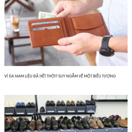
VÍ DA NAM LIỆU ĐÃ HẾT THỜI? SUY NGẪM VỀ MỘT BIỂU TƯỢNG