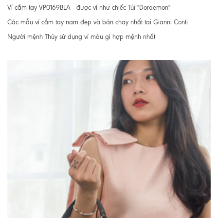
Ví cầm tay VP0169BLA - được ví như chiếc Túi "Doraemon"
Các mẫu ví cầm tay nam đẹp và bán chạy nhất tại Gianni Conti
Người mệnh Thủy sử dụng ví màu gì hợp mệnh nhất