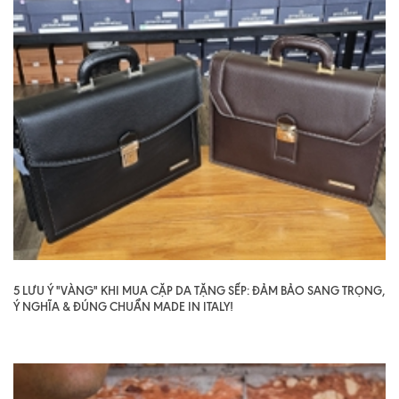
5 LƯU Ý "VÀNG" KHI MUA CẶP DA TẶNG SẾP: ĐẢM BẢO SANG TRỌNG,
Ý NGHĨA & ĐÚNG CHUẨN MADE IN ITALY!