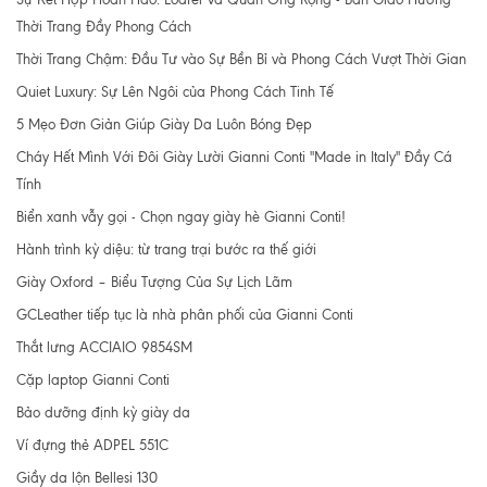
Thời Trang Đầy Phong Cách
Thời Trang Chậm: Đầu Tư vào Sự Bền Bỉ và Phong Cách Vượt Thời Gian
Quiet Luxury: Sự Lên Ngôi của Phong Cách Tinh Tế
5 Mẹo Đơn Giản Giúp Giày Da Luôn Bóng Đẹp
Cháy Hết Mình Với Đôi Giày Lười Gianni Conti "Made in Italy" Đầy Cá
Tính
Biển xanh vẫy gọi - Chọn ngay giày hè Gianni Conti!
Hành trình kỳ diệu: từ trang trại bước ra thế giới
Giày Oxford – Biểu Tượng Của Sự Lịch Lãm
GCLeather tiếp tục là nhà phân phối của Gianni Conti
Thắt lưng ACCIAIO 9854SM
Cặp laptop Gianni Conti
Bảo dưỡng định kỳ giày da
Ví đựng thẻ ADPEL 551C
Giầy da lộn Bellesi 130