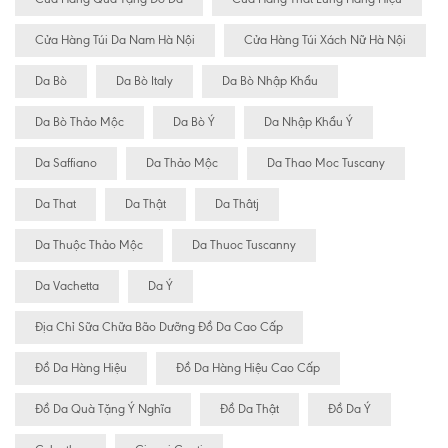
Cửa Hàng Túi Da Nam Hà Nội
Cửa Hàng Túi Xách Nữ Hà Nội
Da Bò
Da Bò Italy
Da Bò Nhập Khẩu
Da Bò Thảo Mộc
Da Bò Ý
Da Nhập Khẩu Ý
Da Saffiano
Da Thảo Mộc
Da Thao Moc Tuscany
Da That
Da Thật
Da Thâtj
Da Thuộc Thảo Mộc
Da Thuoc Tuscanny
Da Vachetta
Da Ý
Địa Chỉ Sữa Chữa Bão Dưỡng Đồ Da Cao Cấp
Đồ Da Hàng Hiệu
Đồ Da Hàng Hiệu Cao Cấp
Đồ Da Quà Tặng Ý Nghĩa
Đồ Da Thật
Đồ Da Ý