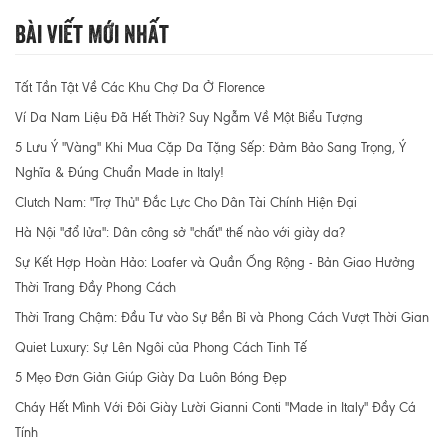
Bài Viết Mới Nhất
Tất Tần Tật Về Các Khu Chợ Da Ở Florence
Ví Da Nam Liệu Đã Hết Thời? Suy Ngẫm Về Một Biểu Tượng
5 Lưu Ý "Vàng" Khi Mua Cặp Da Tặng Sếp: Đảm Bảo Sang Trọng, Ý
Nghĩa & Đúng Chuẩn Made in Italy!
Clutch Nam: "Trợ Thủ" Đắc Lực Cho Dân Tài Chính Hiện Đại
Hà Nội "đổ lửa": Dân công sở "chất" thế nào với giày da?
Sự Kết Hợp Hoàn Hảo: Loafer và Quần Ống Rộng - Bản Giao Hưởng
Thời Trang Đầy Phong Cách
Thời Trang Chậm: Đầu Tư vào Sự Bền Bỉ và Phong Cách Vượt Thời Gian
Quiet Luxury: Sự Lên Ngôi của Phong Cách Tinh Tế
5 Mẹo Đơn Giản Giúp Giày Da Luôn Bóng Đẹp
Cháy Hết Mình Với Đôi Giày Lười Gianni Conti "Made in Italy" Đầy Cá
Tính