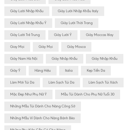
Giày Lười Nhập Khẩu
Giày Lười Nhập Khẩu Italy
Giày Lười Nhập Khẩu Ý
Giày Lười Thời Trang
Giày Lười Trẻ Trung
Giày Lười Ý
Giày Moccas Itlay
Giay Mọi
Giày Mọi
Giày Mosca
Giày Nam Hà Nội
Giày Nhâp Khẩu
Giày Nhập Khẩu
Giày Ý
Hàng Hiệu
Italia
Kẹp Tiền Da
Làm Mới Túi Da
Làm Sạch Túi Da
Làm Sạch Túi Xách
Mặc Đẹp Như Phụ Nữ Ý
Mẫu Túi Dành Cho Phụ Nữ Tuổi 30
Những Mẫu Túi Dành Cho Nàng Công Sở
Những Mẫu Ví Dành Cho Nàng Bánh Bèo
Những Phụ Kiện Cần Có Cho Nàng