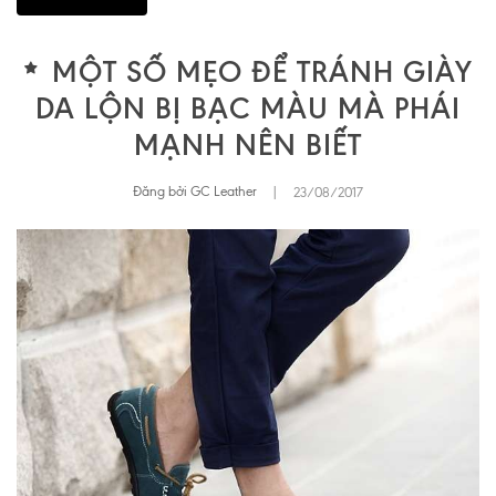
MỘT SỐ MẸO ĐỂ TRÁNH GIÀY
DA LỘN BỊ BẠC MÀU MÀ PHÁI
MẠNH NÊN BIẾT
Đăng bởi GC Leather
|
23/08/2017