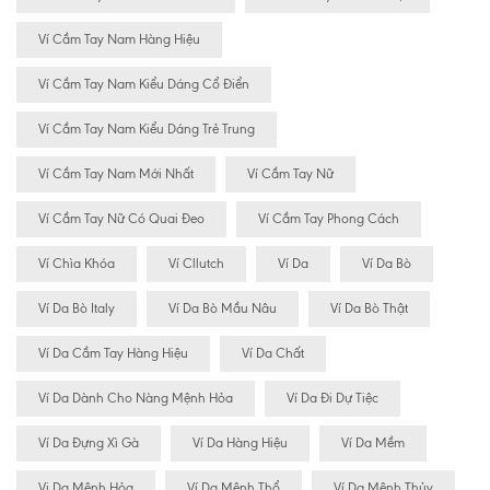
Ví Cầm Tay Nam Hàng Hiệu
Ví Cầm Tay Nam Kiểu Dáng Cổ Điển
Ví Cầm Tay Nam Kiểu Dáng Trẻ Trung
Ví Cầm Tay Nam Mới Nhất
Ví Cầm Tay Nữ
Ví Cầm Tay Nữ Có Quai Đeo
Ví Cầm Tay Phong Cách
Ví Chìa Khóa
Ví Cllutch
Ví Da
Ví Da Bò
Ví Da Bò Italy
Ví Da Bò Mầu Nâu
Ví Da Bò Thật
Ví Da Cầm Tay Hàng Hiệu
Ví Da Chất
Ví Da Dành Cho Nàng Mệnh Hỏa
Ví Da Đi Dự Tiệc
Ví Da Đựng Xì Gà
Ví Da Hàng Hiệu
Ví Da Mềm
Vi Da Mệnh Hỏa
Ví Da Mệnh Thổ
Ví Da Mệnh Thủy