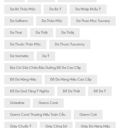
Da Bò Thảo Mộc
Da Bò Ý
Da Nhập Khẩu Ý
Da Saffiano
Da Thảo Mộc
Da Thao Moc Tuscany
Da That
Da Thật
Da Thâtj
Da Thuộc Thảo Mộc
Da Thuoc Tuscanny
Da Vachetta
Da Ý
Địa Chỉ Sữa Chữa Bão Dưỡng Đồ Da Cao Cấp
Đồ Da Hàng Hiệu
Đồ Da Hàng Hiệu Cao Cấp
Đồ Da Quà Tặng Ý Nghĩa
Đồ Da Thật
Đồ Da Ý
Gcleather
Gianni Conti
Gianni Conti Thương Hiệu Toàn Cầu
Gianni Coti
Giày Chuẩn Ý
Giày Công Sở
Giày Da Hàng Hiệu