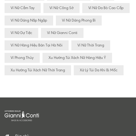
Ví Nữ Cầm Tay
Ví Nữ Công Sở
Ví Nữ Da Bò Cao Cấp
Ví Nữ Dáng Nắp Ngập
Ví Nữ Dáng Phong Bì
Ví Nữ Dự Tiệc
Ví Nữ Gianni Conti
Ví Nữ Hàng Hiệu Bán Tại Hà Nôi
Ví Nữ Thời Trang
Ví Phong Thủy
Xu Hướng Túi Xách Nữ Hàng Hiệu Ý
Xu Hướng Túi Xách Nữ Thời Trang
Xử Lý Túi Da Khi Bị Mốc