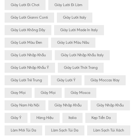
Giày Lười Đi Chơi
Giày Lười Đi Làm
Giày Lười Gianni Conti
Giày Lười Italy
Giày Lười Không Dây
Giày Lười Made In Italy
Giày Lười Màu Đen
Giày Lười Màu Nâu
Giày Lười Nhập Khẩu
Giày Lười Nhập Khẩu Italy
Giày Lười Nhập Khẩu Ý
Giày Lười Thời Trang
Giày Lười Trẻ Trung
Giày Lười Ý
Giày Moccas Itlay
Giay Mọi
Giày Mọi
Giày Mosca
Giày Nam Hà Nội
Giày Nhâp Khẩu
Giày Nhập Khẩu
Giày Ý
Hàng Hiệu
Italia
Kẹp Tiền Da
Làm Mới Túi Da
Làm Sạch Túi Da
Làm Sạch Túi Xách