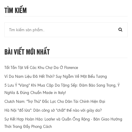
Tìm Kiếm
Bài Viết Mới Nhất
Tất Tần Tật Về Các Khu Chợ Da Ở Florence
Ví Da Nam Liệu Đã Hết Thời? Suy Ngẫm Về Một Biểu Tượng
5 Lưu Ý "Vàng" Khi Mua Cặp Da Tặng Sếp: Đảm Bảo Sang Trọng, Ý
Nghĩa & Đúng Chuẩn Made in Italy!
Clutch Nam: "Trợ Thủ" Đắc Lực Cho Dân Tài Chính Hiện Đại
Hà Nội "đổ lửa": Dân công sở "chất" thế nào với giày da?
Sự Kết Hợp Hoàn Hảo: Loafer và Quần Ống Rộng - Bản Giao Hưởng
Thời Trang Đầy Phong Cách