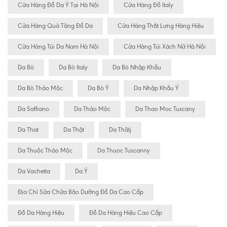
Cửa Hàng Đồ Da Ý Tại Hà Nội
Cửa Hàng Đồ Italy
Cửa Hàng Quà Tặng Đồ Da
Cửa Hàng Thắt Lưng Hàng Hiệu
Cửa Hàng Túi Da Nam Hà Nội
Cửa Hàng Túi Xách Nữ Hà Nội
Da Bò
Da Bò Italy
Da Bò Nhập Khẩu
Da Bò Thảo Mộc
Da Bò Ý
Da Nhập Khẩu Ý
Da Saffiano
Da Thảo Mộc
Da Thao Moc Tuscany
Da That
Da Thật
Da Thâtj
Da Thuộc Thảo Mộc
Da Thuoc Tuscanny
Da Vachetta
Da Ý
Địa Chỉ Sữa Chữa Bão Dưỡng Đồ Da Cao Cấp
Đồ Da Hàng Hiệu
Đồ Da Hàng Hiệu Cao Cấp