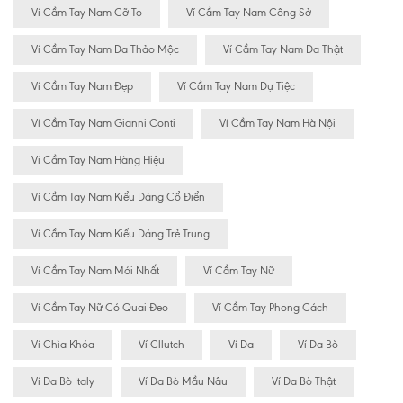
Ví Cầm Tay Nam Cỡ To
Ví Cầm Tay Nam Công Sở
Ví Cầm Tay Nam Da Thảo Mộc
Ví Cầm Tay Nam Da Thật
Ví Cầm Tay Nam Đẹp
Ví Cầm Tay Nam Dự Tiệc
Ví Cầm Tay Nam Gianni Conti
Ví Cầm Tay Nam Hà Nội
Ví Cầm Tay Nam Hàng Hiệu
Ví Cầm Tay Nam Kiểu Dáng Cổ Điển
Ví Cầm Tay Nam Kiểu Dáng Trẻ Trung
Ví Cầm Tay Nam Mới Nhất
Ví Cầm Tay Nữ
Ví Cầm Tay Nữ Có Quai Đeo
Ví Cầm Tay Phong Cách
Ví Chìa Khóa
Ví Cllutch
Ví Da
Ví Da Bò
Ví Da Bò Italy
Ví Da Bò Mầu Nâu
Ví Da Bò Thật