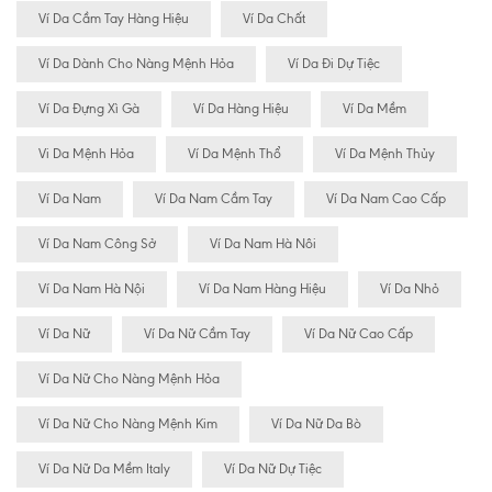
Ví Da Cầm Tay Hàng Hiệu
Ví Da Chất
Ví Da Dành Cho Nàng Mệnh Hỏa
Ví Da Đi Dự Tiệc
Ví Da Đựng Xì Gà
Ví Da Hàng Hiệu
Ví Da Mềm
Vi Da Mệnh Hỏa
Ví Da Mệnh Thổ
Ví Da Mệnh Thủy
Ví Da Nam
Ví Da Nam Cầm Tay
Ví Da Nam Cao Cấp
Ví Da Nam Công Sở
Ví Da Nam Hà Nôi
Ví Da Nam Hà Nội
Ví Da Nam Hàng Hiệu
Ví Da Nhỏ
Ví Da Nữ
Ví Da Nữ Cầm Tay
Ví Da Nữ Cao Cấp
Ví Da Nữ Cho Nàng Mệnh Hỏa
Ví Da Nữ Cho Nàng Mệnh Kim
Ví Da Nữ Da Bò
Ví Da Nữ Da Mềm Italy
Ví Da Nữ Dự Tiệc