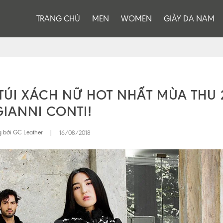
TRANG CHỦ
MEN
WOMEN
GIÀY DA NAM
ÚI XÁCH NỮ HOT NHẤT MÙA THU 
GIANNI CONTI!
 bởi GC Leather
|
16/08/2018