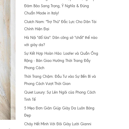
Đảm Bảo Sang Trọng, Ý Nghĩa & Đúng
Chuẩn Made in Italy!
Clutch Nam: "Trợ Thủ" Đắc Lực Cho Dân Tài
Chính Hiện Đại
Hà Nội "đổ lửa": Dân công sở "chất" thế nào
với giày da?
Sự Kết Hợp Hoàn Hảo: Loafer và Quần Ống
Rộng - Bản Giao Hưởng Thời Trang Đầy
Phong Cách
Thời Trang Chậm: Đầu Tư vào Sự Bền Bỉ và
Phong Cách Vượt Thời Gian
Quiet Luxury: Sự Lên Ngôi của Phong Cách
Tinh Tế
5 Mẹo Đơn Giản Giúp Giày Da Luôn Bóng
Đẹp
Cháy Hết Mình Với Đôi Giày Lười Gianni