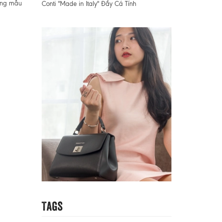
hững mẫu
Conti "Made in Italy" Đầy Cá Tính
Tags