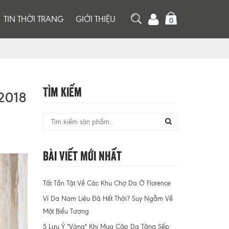
TIN THỜI TRANG
GIỚI THIỆU
0
Tìm Kiếm
2018
Bài Viết Mới Nhất
Tất Tần Tật Về Các Khu Chợ Da Ở Florence
Ví Da Nam Liệu Đã Hết Thời? Suy Ngẫm Về
Một Biểu Tượng
5 Lưu Ý "Vàng" Khi Mua Cặp Da Tặng Sếp: