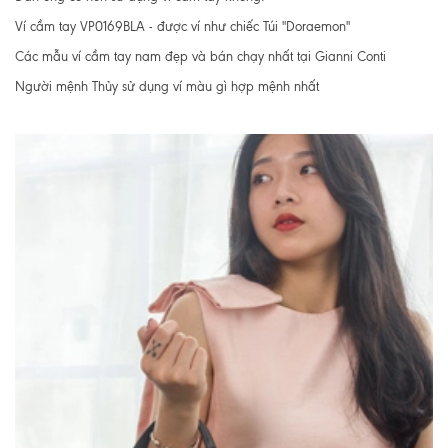
Ví cầm tay VP0169BLA - được ví như chiếc Túi "Doraemon"
Các mẫu ví cầm tay nam đẹp và bán chạy nhất tại Gianni Conti
Người mệnh Thủy sử dụng ví màu gì hợp mệnh nhất