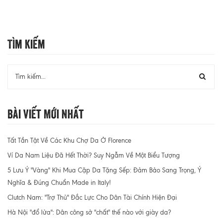
Tìm Kiếm
Bài Viết Mới Nhất
Tất Tần Tật Về Các Khu Chợ Da Ở Florence
Ví Da Nam Liệu Đã Hết Thời? Suy Ngẫm Về Một Biểu Tượng
5 Lưu Ý "Vàng" Khi Mua Cặp Da Tặng Sếp: Đảm Bảo Sang Trọng, Ý
Nghĩa & Đúng Chuẩn Made in Italy!
Clutch Nam: "Trợ Thủ" Đắc Lực Cho Dân Tài Chính Hiện Đại
Hà Nội "đổ lửa": Dân công sở "chất" thế nào với giày da?