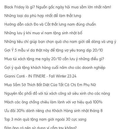
Black Friday là gì? Nguồn gốc ngày hội mua sắm lớn nhất năm!
Những loại da phù hợp nhất để làm thắt lưng
Hướng dẫn cách Đo và Cắt thắt lưng nam đúng chuẩn
Những lưu ý khi mua ví nam tặng sinh nhật bố
Những tiêu chí giúp bạn chọn quà cho nam giới dễ dàng và ưng ý
Gợi Ý 5 mẫu ví da thật này để tặng vợ yêu trong dịp 20/10
Mua túi xách tặng mẹ ngày 20/10 cần lưu ý những điều gì?
Gợi ý quà tặng khách hàng cuối năm cho các doanh nghiệp
Gianni Conti - IN ITINERE - Fall Winter 23.24
Mua Sắm Sở Thích Bất Diệt Của Tất Cả Chị Em Phụ Nữ
Nguyên tắc phối đồ với túi xách công sở siêu xinh cho các nàng
Mách các ông chồng chiêu làm lành với vợ hiệu quả 100%
Ưu đãi 30% dành riêng cho Khách Hàng sinh nhật tháng 8
Top 3 món quà tặng nam giới ngoài 30 cực sang
Đàn ông có nên sử dụng ví cầm tay không?