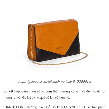
http://gcleather.vn/tui-xach-nu-italy-9400855yel
Sự kết hợp giữa màu vàng cam thời thượng cùng một đen huyền bí
mang lại vẻ yêu kiều cho quý cô khi sở hưu nó.
GIANNI CONTI-Thương hiệu Đồ Da Italy từ 1920 do GCLeather phân