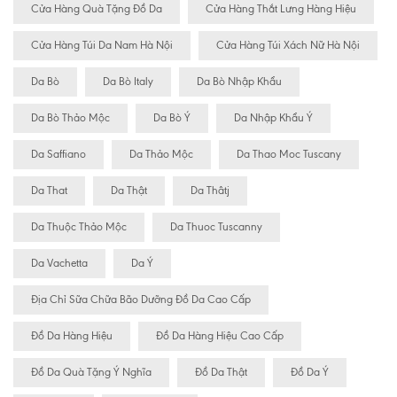
Cửa Hàng Quà Tặng Đồ Da
Cửa Hàng Thắt Lưng Hàng Hiệu
Cửa Hàng Túi Da Nam Hà Nội
Cửa Hàng Túi Xách Nữ Hà Nội
Da Bò
Da Bò Italy
Da Bò Nhập Khẩu
Da Bò Thảo Mộc
Da Bò Ý
Da Nhập Khẩu Ý
Da Saffiano
Da Thảo Mộc
Da Thao Moc Tuscany
Da That
Da Thật
Da Thâtj
Da Thuộc Thảo Mộc
Da Thuoc Tuscanny
Da Vachetta
Da Ý
Địa Chỉ Sữa Chữa Bão Dưỡng Đồ Da Cao Cấp
Đồ Da Hàng Hiệu
Đồ Da Hàng Hiệu Cao Cấp
Đồ Da Quà Tặng Ý Nghĩa
Đồ Da Thật
Đồ Da Ý