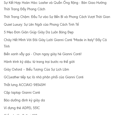
Sự Kết Hợp Hoàn Hảo: Loafer và Quần Ống Rộng - Bản Giao Hưởng
Thời Trang Đầy Phong Cách
Thời Trang Chậm: Đầu Tư vào Sự Bền Bỉ và Phong Cách Vượt Thời Gian
Quiet Luxury: Sự Lên Ngôi của Phong Cách Tinh Tế
5 Mẹo Đơn Giản Giúp Giày Da Luôn Bóng Đẹp
Cháy Hết Mình Với Đôi Giày Lười Gianni Conti "Made in Italy" Đầy Cá
Tính
Biển xanh vẫy gọi - Chọn ngay giày hè Gianni Conti!
Hành trình kỳ diệu: từ trang trại bước ra thế giới
Giày Oxford – Biểu Tượng Của Sự Lịch Lãm
GCLeather tiếp tục là nhà phân phối của Gianni Conti
Thắt lưng ACCIAIO 9854SM
Cặp laptop Gianni Conti
Bảo dưỡng định kỳ giày da
Ví đựng thẻ ADPEL 551C