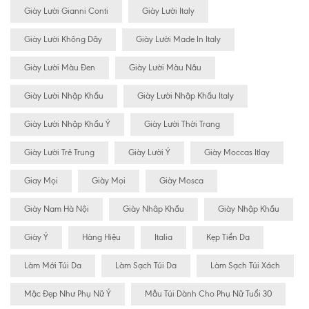
Giày Lười Gianni Conti
Giày Lười Italy
Giày Lười Không Dây
Giày Lười Made In Italy
Giày Lười Màu Đen
Giày Lười Màu Nâu
Giày Lười Nhập Khẩu
Giày Lười Nhập Khẩu Italy
Giày Lười Nhập Khẩu Ý
Giày Lười Thời Trang
Giày Lười Trẻ Trung
Giày Lười Ý
Giày Moccas Itlay
Giay Mọi
Giày Mọi
Giày Mosca
Giày Nam Hà Nội
Giày Nhâp Khẩu
Giày Nhập Khẩu
Giày Ý
Hàng Hiệu
Italia
Kẹp Tiền Da
Làm Mới Túi Da
Làm Sạch Túi Da
Làm Sạch Túi Xách
Mặc Đẹp Như Phụ Nữ Ý
Mẫu Túi Dành Cho Phụ Nữ Tuổi 30