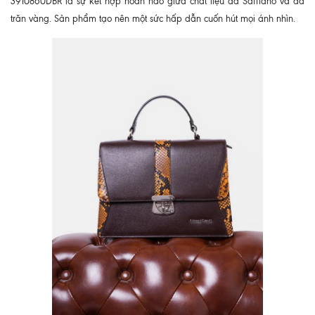
3910860DBR là sự kết hợp hoàn hảo giữa chất liệu da Saffiano và da
trăn vàng. Sản phẩm tạo nên một sức hấp dẫn cuốn hút mọi ánh nhìn.