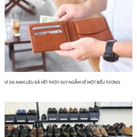
VÍ DA NAM LIỆU ĐÃ HẾT THỜI? SUY NGẪM VỀ MỘT BIỂU TƯỢNG