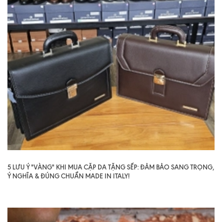
5 LƯU Ý "VÀNG" KHI MUA CẶP DA TẶNG SẾP: ĐẢM BẢO SANG TRỌNG,
Ý NGHĨA & ĐÚNG CHUẨN MADE IN ITALY!