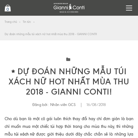
0
Trang chủ
Tin tức
Dự đoán những mẫu túi xách nữ hot nhất mùa thu 2018 - GIANNI CONTI!
DỰ ĐOÁN NHỮNG MẪU TÚI
XÁCH NỮ HOT NHẤT MÙA THU
2018 - GIANNI CONTI!
Đăng bởi :
Nhân viên GCS
|
16/08/2018
Cho dù bạn là một cô gái luôn thích thay đổi hay chỉ đơn giản là bạn
chỉ muốn mua một chiếc túi hợp thời trang cho mùa thu này, thì những
túi xách nữ
mẫu
được giới thiệu dưới đây chắc chắn sẽ là những lựa