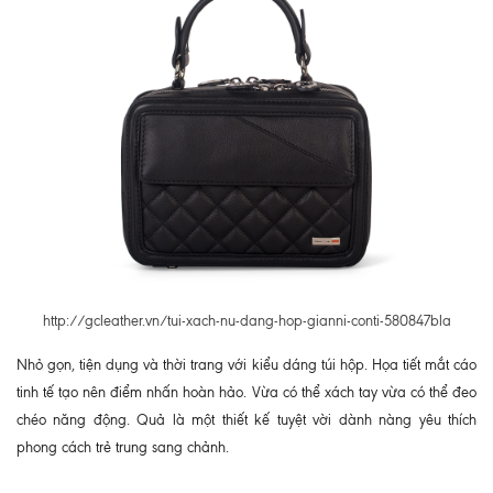
http://gcleather.vn/tui-xach-nu-dang-hop-gianni-conti-580847bla
Nhỏ gọn, tiện dụng và thời trang với kiểu dáng túi hộp. Họa tiết mắt cáo
tinh tế tạo nên điểm nhấn hoàn hảo. Vừa có thể xách tay vừa có thể đeo
chéo năng động. Quả là một thiết kế tuyệt vời dành nàng yêu thích
phong cách trẻ trung sang chảnh.