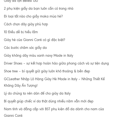
Giầy da lộn Bellesi 130
2 phụ kiện giầy da bạn luôn cần có trong nhà
Đi loại tất nào cho giầy moka mùa hè?
Cách chọn dây giày phù hợp
10 Điều dễ bị hiểu lầm
Giày hè của Gianni Conti có gì đặc biệt?
Các bước chăm sóc giầy da
Giày không dây màu xanh navy Made in Italy
Driver Shoes – sự kết hợp hoàn hảo giữa phong cách và sự tiện dụng
Shoe tree – bí quyết giữ giày luôn khô thoáng & bền đẹp
GCLeather Nhập Lô Hàng Giày Hè Made in Italy – Những Thiết Kế
Không Dây Ấn Tượng!
Lý do chúng ta nên dán đế cho giày da Italy
Bí quyết giúp chiếc ví da thật dùng nhiều năm vẫn mới đẹp
Nam tính và đẳng cấp với BST phụ kiện đồ da dành cho nam của
Gianni Conti