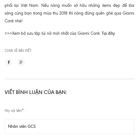
phối tại Việt Nam. Nếu nàng muốn sở hữu những items đẹp để tỏa
sáng cùng bạn trong mùa thu 2018 thì nàng đừng quên ghé qua Gianni
Conti nhé!
Tại đây
>>>Xem bộ sưu tập túi nữ mới nhất của Gianni Conti:
CHIA SẼ BÀI VIẾT
VIẾT BÌNH LUẬN CỦA BẠN:
Họ và tên
*