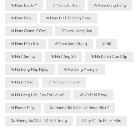
Ví Nam Da Bò Ý
Ví Nam Da Thật
Ví Nam Dáng Đứng
Ví Nam Đẹp
Ví Nam Dự Tiệc Sang Trọng
Ví Nam Gianni COnti
Ví Nam Hàng Hiệu
Ví Nam Màu Đen
Ví Nam Sang Trọng
Ví Nữ
Ví Nữ Cầm Tay
Ví Nữ Công Sở
Ví Nữ Da Bò Cao Cấp
Ví Nữ Dáng Nắp Ngập
Ví Nữ Dáng Phong Bì
Ví Nữ Dự Tiệc
Ví Nữ Gianni Conti
Ví Nữ Hàng Hiệu Bán Tại Hà Nôi
Ví Nữ Thời Trang
Ví Phong Thủy
Xu Hướng Túi Xách Nữ Hàng Hiệu Ý
Xu Hướng Túi Xách Nữ Thời Trang
Xử Lý Túi Da Khi Bị Mốc