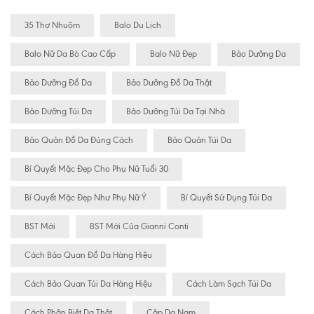
35 Thợ Nhuộm
Balo Du Lịch
Balo Nữ Da Bò Cao Cấp
Balo Nữ Đẹp
Bảo Dưỡng Da
Bảo Dưỡng Đồ Da
Bảo Dưỡng Đồ Da Thật
Bảo Dưỡng Túi Da
Bảo Dưỡng Túi Da Tại Nhà
Bảo Quản Đồ Da Đúng Cách
Bảo Quản Túi Da
Bí Quyết Mặc Đẹp Cho Phụ Nữ Tuổi 30
Bí Quyết Mặc Đẹp Như Phụ Nữ Ý
Bí Quyết Sử Dụng Túi Da
BST Mới
BST Mới Của Gianni Conti
Cách Bảo Quan Đồ Da Hàng Hiệu
Cách Bảo Quan Túi Da Hàng Hiệu
Cách Làm Sạch Túi Da
Cách Phân Biệt Da Thật
Cặp Da Nam