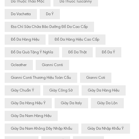
Da Thuộc Thảo Mộc
Da Thuoc Tuscanny
Da Vachetta
Da Ý
Địa Chỉ Sữa Chữa Bão Dưỡng Đồ Da Cao Cấp
Đồ Da Hàng Hiệu
Đồ Da Hàng Hiệu Cao Cấp
Đồ Da Quà Tặng Ý Nghĩa
Đồ Da Thật
Đồ Da Ý
Gcleather
Gianni Conti
Gianni Conti Thương Hiệu Toàn Cầu
Gianni Coti
Giày Chuẩn Ý
Giày Công Sở
Giày Da Hàng Hiệu
Giày Da Hàng Hiệu Ý
Giày Da Italy
Giày Da Lộn
Giày Da Nam Hàng Hiệu
Giày Da Nam Không Dây Nhập Khẩu
Giày Da Nhập Khẩu Ý