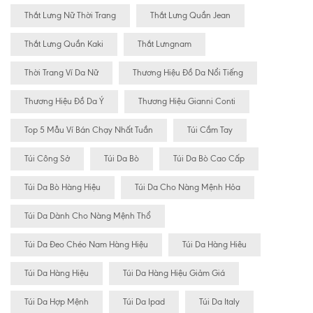
Thắt Lưng Nữ Thời Trang
Thắt Lưng Quần Jean
Thắt Lưng Quần Kaki
Thắt Lưngnam
Thời Trang Ví Da Nữ
Thương Hiệu Đồ Da Nổi Tiếng
Thương Hiệu Đồ Da Ý
Thương Hiệu Gianni Conti
Top 5 Mẫu Ví Bán Chạy Nhất Tuần
Túi Cầm Tay
Túi Công Sở
Túi Da Bò
Túi Da Bò Cao Cấp
Túi Da Bò Hàng Hiệu
Túi Da Cho Nàng Mệnh Hỏa
Túi Da Dành Cho Nàng Mệnh Thổ
Túi Da Đeo Chéo Nam Hàng Hiệu
Túi Da Hàng Hiêu
Túi Da Hàng Hiệu
Túi Da Hàng Hiệu Giảm Giá
Túi Da Hợp Mệnh
Túi Da Ipad
Túi Da Italy