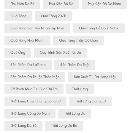
Phụ Kiện Da Bò
Phụ Kiện Đồ Da
Phụ Kiện Đồ Da Nam
Quà Tặng
Quà Tặng 20/11
Quà Tặng Bạn Trai Nhân Dịp Noel
Quà Tặng Đồ Da Ý Nghĩa
Quà Tặng Phái Mạnh
Quà Tặng Thầy Cô Giáo
Quý Ông
Quy Trình Sản Xuất Túi Da
Sản Phẩm Da Saffiano
Sản Phẩm Da Thật
Sản Phẩm Da Thuộc Thảo Mộc
Sản Xuất Túi Da Hàng Hiệu
Sở Thích Mua Túi Của Chị Em
Thắt Lưng
Thắt Lưng Cho Chàng Công Sở
Thắt Lưng Công Sở
Thắt Lưng Công Sở Nam
Thắt Lưng Da
Thăt Lưng Da Bò
Thắt Lưng Da Bò