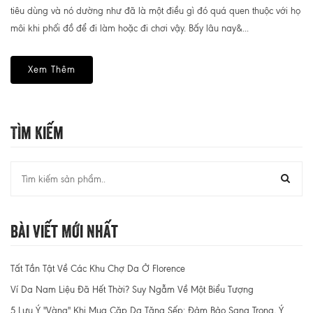
tiêu dùng và nó dường như đã là một điều gì đó quá quen thuộc với họ
môi khi phối đồ để đi làm hoặc đi chơi vậy. Bấy lâu nay&...
Xem Thêm
Tìm Kiếm
Bài Viết Mới Nhất
Tất Tần Tật Về Các Khu Chợ Da Ở Florence
Ví Da Nam Liệu Đã Hết Thời? Suy Ngẫm Về Một Biểu Tượng
5 Lưu Ý "Vàng" Khi Mua Cặp Da Tặng Sếp: Đảm Bảo Sang Trọng, Ý