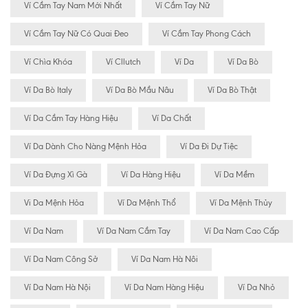
Ví Cầm Tay Nam Mới Nhất
Ví Cầm Tay Nữ
Ví Cầm Tay Nữ Có Quai Đeo
Ví Cầm Tay Phong Cách
Ví Chìa Khóa
Ví Cllutch
Ví Da
Ví Da Bò
Ví Da Bò Italy
Ví Da Bò Mầu Nâu
Ví Da Bò Thật
Ví Da Cầm Tay Hàng Hiệu
Ví Da Chất
Ví Da Dành Cho Nàng Mệnh Hỏa
Ví Da Đi Dự Tiệc
Ví Da Đựng Xì Gà
Ví Da Hàng Hiệu
Ví Da Mềm
Vi Da Mệnh Hỏa
Ví Da Mệnh Thổ
Ví Da Mệnh Thủy
Ví Da Nam
Ví Da Nam Cầm Tay
Ví Da Nam Cao Cấp
Ví Da Nam Công Sở
Ví Da Nam Hà Nôi
Ví Da Nam Hà Nội
Ví Da Nam Hàng Hiệu
Ví Da Nhỏ