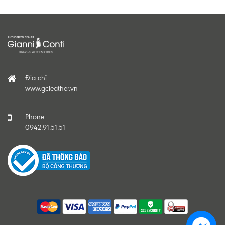
Địa chỉ:
www.gcleather.vn
Phone:
0942.91.51.51