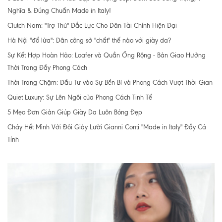
Nghĩa & Đúng Chuẩn Made in Italy!
Clutch Nam: "Trợ Thủ" Đắc Lực Cho Dân Tài Chính Hiện Đại
Hà Nội "đổ lửa": Dân công sở "chất" thế nào với giày da?
Sự Kết Hợp Hoàn Hảo: Loafer và Quần Ống Rộng - Bản Giao Hưởng
Thời Trang Đầy Phong Cách
Thời Trang Chậm: Đầu Tư vào Sự Bền Bỉ và Phong Cách Vượt Thời Gian
Quiet Luxury: Sự Lên Ngôi của Phong Cách Tinh Tế
5 Mẹo Đơn Giản Giúp Giày Da Luôn Bóng Đẹp
Cháy Hết Mình Với Đôi Giày Lười Gianni Conti "Made in Italy" Đầy Cá
Tính