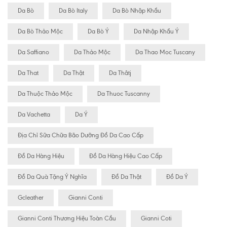
Da Bò
Da Bò Italy
Da Bò Nhập Khẩu
Da Bò Thảo Mộc
Da Bò Ý
Da Nhập Khẩu Ý
Da Saffiano
Da Thảo Mộc
Da Thao Moc Tuscany
Da That
Da Thật
Da Thâtj
Da Thuộc Thảo Mộc
Da Thuoc Tuscanny
Da Vachetta
Da Ý
Địa Chỉ Sữa Chữa Bão Dưỡng Đồ Da Cao Cấp
Đồ Da Hàng Hiệu
Đồ Da Hàng Hiệu Cao Cấp
Đồ Da Quà Tặng Ý Nghĩa
Đồ Da Thật
Đồ Da Ý
Gcleather
Gianni Conti
Gianni Conti Thương Hiệu Toàn Cầu
Gianni Coti