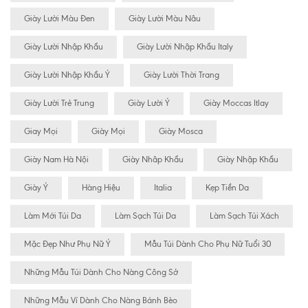
Giày Lười Màu Đen
Giày Lười Màu Nâu
Giày Lười Nhập Khẩu
Giày Lười Nhập Khẩu Italy
Giày Lười Nhập Khẩu Ý
Giày Lười Thời Trang
Giày Lười Trẻ Trung
Giày Lười Ý
Giày Moccas Itlay
Giay Mọi
Giày Mọi
Giày Mosca
Giày Nam Hà Nội
Giày Nhâp Khẩu
Giày Nhập Khẩu
Giày Ý
Hàng Hiệu
Italia
Kẹp Tiền Da
Làm Mới Túi Da
Làm Sạch Túi Da
Làm Sạch Túi Xách
Mặc Đẹp Như Phụ Nữ Ý
Mẫu Túi Dành Cho Phụ Nữ Tuổi 30
Những Mẫu Túi Dành Cho Nàng Công Sở
Những Mẫu Ví Dành Cho Nàng Bánh Bèo