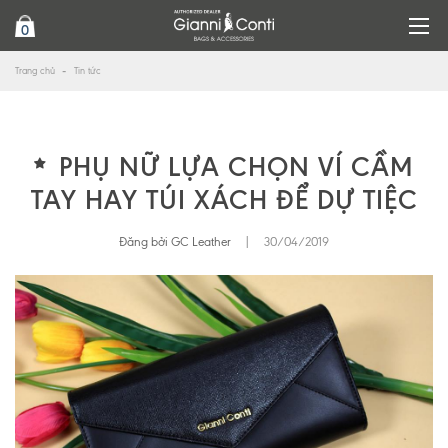
0
Trang chủ
Tin tức
PHỤ NỮ LỰA CHỌN VÍ CẦM
TAY HAY TÚI XÁCH ĐỂ DỰ TIỆC
Đăng bởi GC Leather
|
30/04/2019