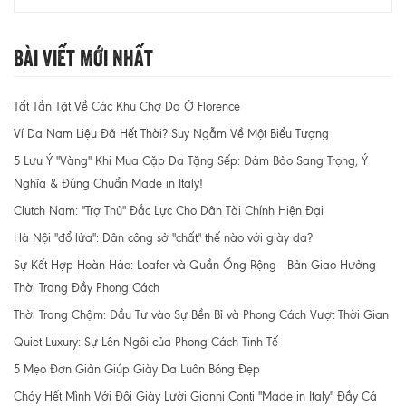
Bài Viết Mới Nhất
Tất Tần Tật Về Các Khu Chợ Da Ở Florence
Ví Da Nam Liệu Đã Hết Thời? Suy Ngẫm Về Một Biểu Tượng
5 Lưu Ý "Vàng" Khi Mua Cặp Da Tặng Sếp: Đảm Bảo Sang Trọng, Ý
Nghĩa & Đúng Chuẩn Made in Italy!
Clutch Nam: "Trợ Thủ" Đắc Lực Cho Dân Tài Chính Hiện Đại
Hà Nội "đổ lửa": Dân công sở "chất" thế nào với giày da?
Sự Kết Hợp Hoàn Hảo: Loafer và Quần Ống Rộng - Bản Giao Hưởng
Thời Trang Đầy Phong Cách
Thời Trang Chậm: Đầu Tư vào Sự Bền Bỉ và Phong Cách Vượt Thời Gian
Quiet Luxury: Sự Lên Ngôi của Phong Cách Tinh Tế
5 Mẹo Đơn Giản Giúp Giày Da Luôn Bóng Đẹp
Cháy Hết Mình Với Đôi Giày Lười Gianni Conti "Made in Italy" Đầy Cá