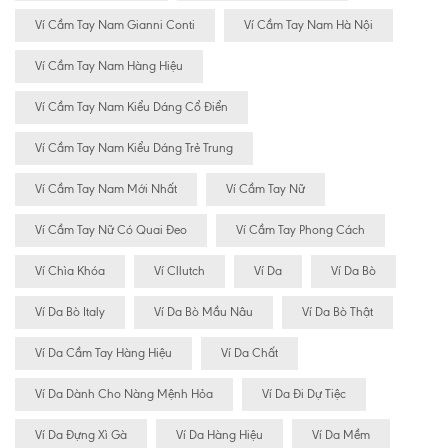
Ví Cầm Tay Nam Gianni Conti
Ví Cầm Tay Nam Hà Nội
Ví Cầm Tay Nam Hàng Hiệu
Ví Cầm Tay Nam Kiểu Dáng Cổ Điển
Ví Cầm Tay Nam Kiểu Dáng Trẻ Trung
Ví Cầm Tay Nam Mới Nhất
Ví Cầm Tay Nữ
Ví Cầm Tay Nữ Có Quai Đeo
Ví Cầm Tay Phong Cách
Ví Chìa Khóa
Ví Cllutch
Ví Da
Ví Da Bò
Ví Da Bò Italy
Ví Da Bò Mầu Nâu
Ví Da Bò Thật
Ví Da Cầm Tay Hàng Hiệu
Ví Da Chất
Ví Da Dành Cho Nàng Mệnh Hỏa
Ví Da Đi Dự Tiệc
Ví Da Đựng Xì Gà
Ví Da Hàng Hiệu
Ví Da Mềm