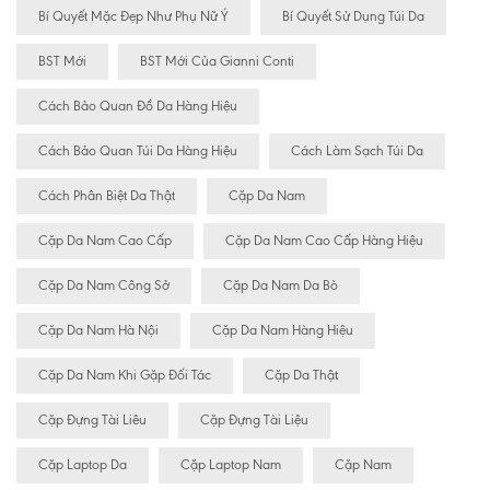
Bí Quyết Mặc Đẹp Như Phụ Nữ Ý
Bí Quyết Sử Dụng Túi Da
BST Mới
BST Mới Của Gianni Conti
Cách Bảo Quan Đồ Da Hàng Hiệu
Cách Bảo Quan Túi Da Hàng Hiệu
Cách Làm Sạch Túi Da
Cách Phân Biệt Da Thật
Cặp Da Nam
Cặp Da Nam Cao Cấp
Cặp Da Nam Cao Cấp Hàng Hiệu
Cặp Da Nam Công Sở
Cặp Da Nam Da Bò
Cặp Da Nam Hà Nội
Cặp Da Nam Hàng Hiệu
Cặp Da Nam Khi Gặp Đối Tác
Cặp Da Thật
Cặp Đựng Tài Liêu
Cặp Đựng Tài Liệu
Cặp Laptop Da
Cặp Laptop Nam
Cặp Nam