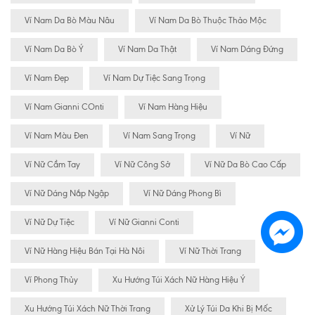
Ví Nam Da Bò Màu Nâu
Ví Nam Da Bò Thuộc Thảo Mộc
Ví Nam Da Bò Ý
Ví Nam Da Thật
Ví Nam Dáng Đứng
Ví Nam Đẹp
Ví Nam Dự Tiệc Sang Trọng
Ví Nam Gianni COnti
Ví Nam Hàng Hiệu
Ví Nam Màu Đen
Ví Nam Sang Trọng
Ví Nữ
Ví Nữ Cầm Tay
Ví Nữ Công Sở
Ví Nữ Da Bò Cao Cấp
Ví Nữ Dáng Nắp Ngập
Ví Nữ Dáng Phong Bì
Ví Nữ Dự Tiệc
Ví Nữ Gianni Conti
Ví Nữ Hàng Hiệu Bán Tại Hà Nôi
Ví Nữ Thời Trang
Ví Phong Thủy
Xu Hướng Túi Xách Nữ Hàng Hiệu Ý
Xu Hướng Túi Xách Nữ Thời Trang
Xử Lý Túi Da Khi Bị Mốc