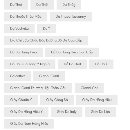
Da That
Da Thật
Da Thâtj
Da Thuộc Thảo Mộc
Da Thuoc Tuscanny
Da Vachetta
Da Ý
Địa Chỉ Sữa Chữa Bão Dưỡng Đồ Da Cao Cấp
Đồ Da Hàng Hiệu
Đồ Da Hàng Hiệu Cao Cấp
Đồ Da Quà Tặng Ý Nghĩa
Đồ Da Thật
Đồ Da Ý
Gcleather
Gianni Conti
Gianni Conti Thương Hiệu Toàn Cầu
Gianni Coti
Giày Chuẩn Ý
Giày Công Sở
Giày Da Hàng Hiệu
Giày Da Hàng Hiệu Ý
Giày Da Italy
Giày Da Lộn
Giày Da Nam Hàng Hiệu