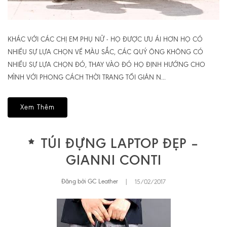
KHÁC VỚI CÁC CHỊ EM PHỤ NỮ - HỌ ĐƯỢC ƯU ÁI HƠN HỌ CÓ
NHIỀU SỰ LỰA CHỌN VỀ MÀU SẮC, CÁC QUÝ ÔNG KHÔNG CÓ
NHIỀU SỰ LỰA CHỌN ĐÓ, THAY VÀO ĐÓ HỌ ĐỊNH HƯỚNG CHO
MÌNH VỚI PHONG CÁCH THỜI TRANG TỐI GIẢN N...
Xem Thêm
TÚI ĐỰNG LAPTOP ĐẸP –
GIANNI CONTI
Đăng bởi GC Leather
|
15/02/2017