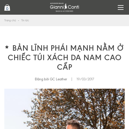
0
Trang chủ
Tin tức
BẢN LĨNH PHÁI MẠNH NẰM Ở
CHIẾC TÚI XÁCH DA NAM CAO
CẤP
Đăng bởi GC Leather
|
19/03/2017