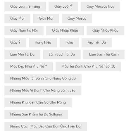
Giày Lười Trẻ Trung
Giày Lười Ý
Giày Moccas Itlay
Giay Mọi
Giày Mọi
Giày Mosca
Giày Nam Hà Nội
Giày Nhâp Khẩu
Giày Nhập Khẩu
Giày Ý
Hàng Hiệu
Italia
Kẹp Tiền Da
Làm Mới Túi Da
Làm Sạch Túi Da
Làm Sạch Túi Xách
Mặc Đẹp Như Phụ Nữ Ý
Mẫu Túi Dành Cho Phụ Nữ Tuổi 30
Những Mẫu Túi Dành Cho Nàng Công Sở
Những Mẫu Ví Dành Cho Nàng Bánh Bèo
Những Phụ Kiện Cần Có Cho Nàng
Những Sản Phẩm Túi Da Saffiano
Phong Cách Mặc Đẹp Của Đàn Ông Hiện Đại