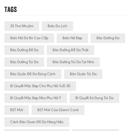
Tags
35 Thợ Nhuộm
Balo Du Lịch
Balo Nữ Da Bò Cao Cấp
Balo Nữ Đẹp
Bảo Dưỡng Da
Bảo Dưỡng Đồ Da
Bảo Dưỡng Đồ Da Thật
Bảo Dưỡng Túi Da
Bảo Dưỡng Túi Da Tại Nhà
Bảo Quản Đồ Da Đúng Cách
Bảo Quản Túi Da
Bí Quyết Mặc Đẹp Cho Phụ Nữ Tuổi 30
Bí Quyết Mặc Đẹp Như Phụ Nữ Ý
Bí Quyết Sử Dụng Túi Da
BST Mới
BST Mới Của Gianni Conti
Cách Bảo Quan Đồ Da Hàng Hiệu