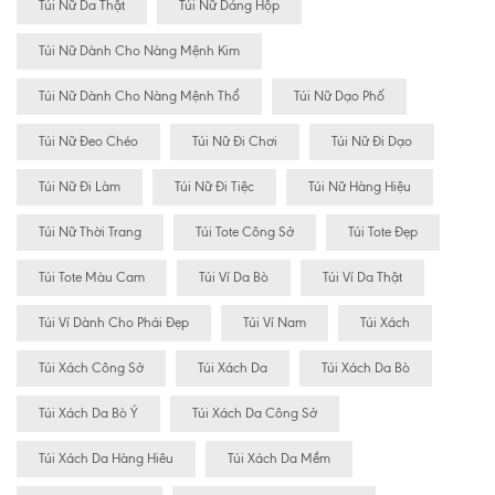
Túi Nữ Da Thật
Túi Nữ Dáng Hộp
Túi Nữ Dành Cho Nàng Mệnh Kim
Túi Nữ Dành Cho Nàng Mệnh Thổ
Túi Nữ Dạo Phố
Túi Nữ Đeo Chéo
Túi Nữ Đi Chơi
Túi Nữ Đi Dạo
Túi Nữ Đi Làm
Túi Nữ Đi Tiệc
Túi Nữ Hàng Hiệu
Túi Nữ Thời Trang
Túi Tote Công Sở
Túi Tote Đẹp
Túi Tote Màu Cam
Túi Ví Da Bò
Túi Ví Da Thật
Túi Ví Dành Cho Phái Đẹp
Túi Ví Nam
Túi Xách
Túi Xách Công Sở
Túi Xách Da
Túi Xách Da Bò
Túi Xách Da Bò Ý
Túi Xách Da Công Sở
Túi Xách Da Hàng Hiêu
Túi Xách Da Mềm