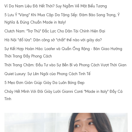
Ví Da Nam Liệu Đã Hết Thời? Suy Ngẫm Về Một Biểu Tượng
5 Lưu Ý "Vàng" Khi Mua Cặp Da Tặng Sếp: Đảm Bảo Sang Trọng, Ý
Nghĩa & Đúng Chuẩn Made in Italy!
Clutch Nam: "Trợ Thủ" Đắc Lực Cho Dân Tài Chính Hiện Đại
Hà Nội "đổ lửa": Dân công sở "chất" thế nào với giày da?
Sự Kết Hợp Hoàn Hảo: Loafer và Quần Ống Rộng - Bản Giao Hưởng
Thời Trang Đầy Phong Cách
Thời Trang Chậm: Đầu Tư vào Sự Bền Bỉ và Phong Cách Vượt Thời Gian
Quiet Luxury: Sự Lên Ngôi của Phong Cách Tinh Tế
5 Mẹo Đơn Giản Giúp Giày Da Luôn Bóng Đẹp
Cháy Hết Mình Với Đôi Giày Lười Gianni Conti "Made in Italy" Đầy Cá
Tính