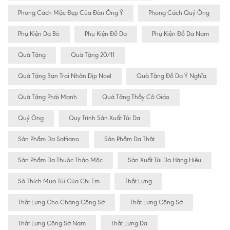
Phong Cách Mặc Đẹp Của Đàn Ông Ý
Phong Cách Quý Ông
Phụ Kiện Da Bò
Phụ Kiện Đồ Da
Phụ Kiện Đồ Da Nam
Quà Tặng
Quà Tặng 20/11
Quà Tặng Bạn Trai Nhân Dịp Noel
Quà Tặng Đồ Da Ý Nghĩa
Quà Tặng Phái Mạnh
Quà Tặng Thầy Cô Giáo
Quý Ông
Quy Trình Sản Xuất Túi Da
Sản Phẩm Da Saffiano
Sản Phẩm Da Thật
Sản Phẩm Da Thuộc Thảo Mộc
Sản Xuất Túi Da Hàng Hiệu
Sở Thích Mua Túi Của Chị Em
Thắt Lưng
Thắt Lưng Cho Chàng Công Sở
Thắt Lưng Công Sở
Thắt Lưng Công Sở Nam
Thắt Lưng Da