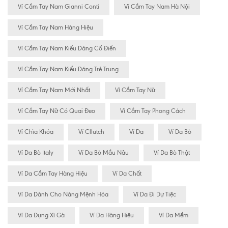
Ví Cầm Tay Nam Gianni Conti
Ví Cầm Tay Nam Hà Nội
Ví Cầm Tay Nam Hàng Hiệu
Ví Cầm Tay Nam Kiểu Dáng Cổ Điển
Ví Cầm Tay Nam Kiểu Dáng Trẻ Trung
Ví Cầm Tay Nam Mới Nhất
Ví Cầm Tay Nữ
Ví Cầm Tay Nữ Có Quai Đeo
Ví Cầm Tay Phong Cách
Ví Chìa Khóa
Ví Cllutch
Ví Da
Ví Da Bò
Ví Da Bò Italy
Ví Da Bò Mầu Nâu
Ví Da Bò Thật
Ví Da Cầm Tay Hàng Hiệu
Ví Da Chất
Ví Da Dành Cho Nàng Mệnh Hỏa
Ví Da Đi Dự Tiệc
Ví Da Đựng Xì Gà
Ví Da Hàng Hiệu
Ví Da Mềm