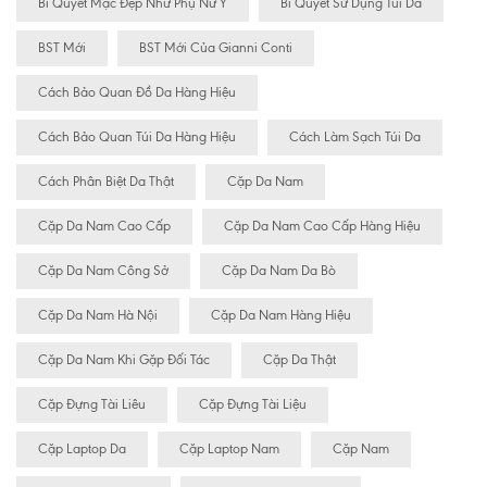
Bí Quyết Mặc Đẹp Như Phụ Nữ Ý
Bí Quyết Sử Dụng Túi Da
BST Mới
BST Mới Của Gianni Conti
Cách Bảo Quan Đồ Da Hàng Hiệu
Cách Bảo Quan Túi Da Hàng Hiệu
Cách Làm Sạch Túi Da
Cách Phân Biệt Da Thật
Cặp Da Nam
Cặp Da Nam Cao Cấp
Cặp Da Nam Cao Cấp Hàng Hiệu
Cặp Da Nam Công Sở
Cặp Da Nam Da Bò
Cặp Da Nam Hà Nội
Cặp Da Nam Hàng Hiệu
Cặp Da Nam Khi Gặp Đối Tác
Cặp Da Thật
Cặp Đựng Tài Liêu
Cặp Đựng Tài Liệu
Cặp Laptop Da
Cặp Laptop Nam
Cặp Nam