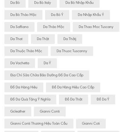
Da Bò
Da Bò Italy
Da Bò Nhập Khẩu
Da Bò Thảo Mộc
Da Bò Ý
Da Nhập Khẩu Ý
Da Saffiano
Da Thảo Mộc
Da Thao Moc Tuscany
Da That
Da Thật
Da Thâtj
Da Thuộc Thảo Mộc
Da Thuoc Tuscanny
Da Vachetta
Da Ý
Địa Chỉ Sữa Chữa Bão Dưỡng Đồ Da Cao Cấp
Đồ Da Hàng Hiệu
Đồ Da Hàng Hiệu Cao Cấp
Đồ Da Quà Tặng Ý Nghĩa
Đồ Da Thật
Đồ Da Ý
Gcleather
Gianni Conti
Gianni Conti Thương Hiệu Toàn Cầu
Gianni Coti