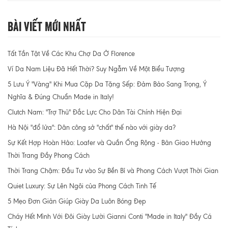
Bài Viết Mới Nhất
Tất Tần Tật Về Các Khu Chợ Da Ở Florence
Ví Da Nam Liệu Đã Hết Thời? Suy Ngẫm Về Một Biểu Tượng
5 Lưu Ý "Vàng" Khi Mua Cặp Da Tặng Sếp: Đảm Bảo Sang Trọng, Ý
Nghĩa & Đúng Chuẩn Made in Italy!
Clutch Nam: "Trợ Thủ" Đắc Lực Cho Dân Tài Chính Hiện Đại
Hà Nội "đổ lửa": Dân công sở "chất" thế nào với giày da?
Sự Kết Hợp Hoàn Hảo: Loafer và Quần Ống Rộng - Bản Giao Hưởng
Thời Trang Đầy Phong Cách
Thời Trang Chậm: Đầu Tư vào Sự Bền Bỉ và Phong Cách Vượt Thời Gian
Quiet Luxury: Sự Lên Ngôi của Phong Cách Tinh Tế
5 Mẹo Đơn Giản Giúp Giày Da Luôn Bóng Đẹp
Cháy Hết Mình Với Đôi Giày Lười Gianni Conti "Made in Italy" Đầy Cá