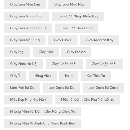
Giày Lười Màu Đen
Giày Lười Màu Nâu
Giày Lười Nhập Khẩu
Giày Lười Nhập Khẩu Italy
Giày Lười Nhập Khẩu Ý
Giày Lười Thời Trang
Giày Lười Trẻ Trung
Giày Lười Ý
Giày Moccas Itlay
Giay Mọi
Giày Mọi
Giày Mosca
Giày Nam Hà Nội
Giày Nhâp Khẩu
Giày Nhập Khẩu
Giày Ý
Hàng Hiệu
Italia
Kẹp Tiền Da
Làm Mới Túi Da
Làm Sạch Túi Da
Làm Sạch Túi Xách
Mặc Đẹp Như Phụ Nữ Ý
Mẫu Túi Dành Cho Phụ Nữ Tuổi 30
Những Mẫu Túi Dành Cho Nàng Công Sở
Những Mẫu Ví Dành Cho Nàng Bánh Bèo