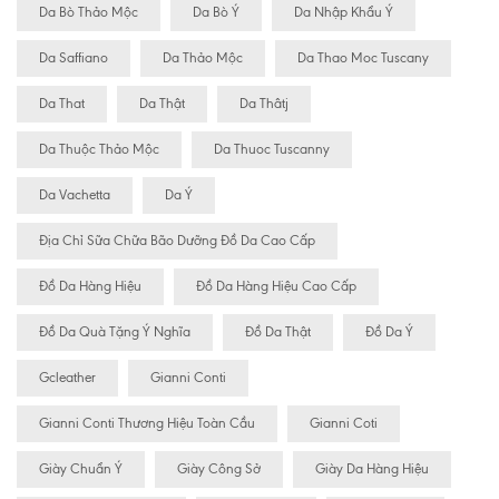
Da Bò Thảo Mộc
Da Bò Ý
Da Nhập Khẩu Ý
Da Saffiano
Da Thảo Mộc
Da Thao Moc Tuscany
Da That
Da Thật
Da Thâtj
Da Thuộc Thảo Mộc
Da Thuoc Tuscanny
Da Vachetta
Da Ý
Địa Chỉ Sữa Chữa Bão Dưỡng Đồ Da Cao Cấp
Đồ Da Hàng Hiệu
Đồ Da Hàng Hiệu Cao Cấp
Đồ Da Quà Tặng Ý Nghĩa
Đồ Da Thật
Đồ Da Ý
Gcleather
Gianni Conti
Gianni Conti Thương Hiệu Toàn Cầu
Gianni Coti
Giày Chuẩn Ý
Giày Công Sở
Giày Da Hàng Hiệu