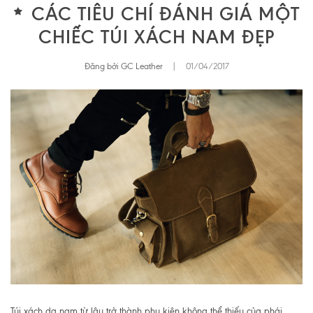
CÁC TIÊU CHÍ ĐÁNH GIÁ MỘT
CHIẾC TÚI XÁCH NAM ĐẸP
Đăng bởi GC Leather
|
01/04/2017
Túi xách da nam từ lâu trở thành phụ kiện không thể thiếu của phái