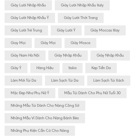
Giày Lười Nhập Khẩu
Giày Lười Nhập Khẩu Italy
Giày Lười Nhập Khẩu Ý
Giày Lười Thời Trang
Giày Lười Trẻ Trung
Giày Lười Ý
Giày Moccas Itlay
Giay Mọi
Giày Mọi
Giày Mosca
Giày Nam Hà Nội
Giày Nhâp Khẩu
Giày Nhập Khẩu
Giày Ý
Hàng Hiệu
Italia
Kẹp Tiền Da
Làm Mới Túi Da
Làm Sạch Túi Da
Làm Sạch Túi Xách
Mặc Đẹp Như Phụ Nữ Ý
Mẫu Túi Dành Cho Phụ Nữ Tuổi 30
Những Mẫu Túi Dành Cho Nàng Công Sở
Những Mẫu Ví Dành Cho Nàng Bánh Bèo
Những Phụ Kiện Cần Có Cho Nàng