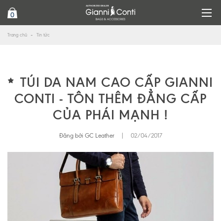
0
Trang chủ
Tin tức
TÚI DA NAM CAO CẤP GIANNI
CONTI - TÔN THÊM ĐẲNG CẤP
CỦA PHÁI MẠNH !
Đăng bởi GC Leather
|
02/04/2017