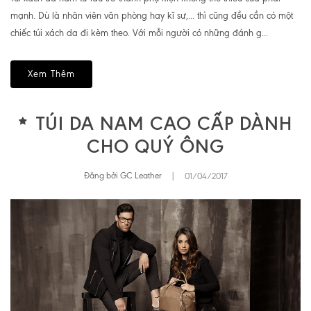
mạnh. Dù là nhân viên văn phòng hay kĩ sư,... thì cũng đều cần có một
chiếc túi xách da đi kèm theo. Với mỗi người có những đánh g...
Xem Thêm
TÚI DA NAM CAO CẤP DÀNH
CHO QUÝ ÔNG
Đăng bởi GC Leather
|
01/04/2017