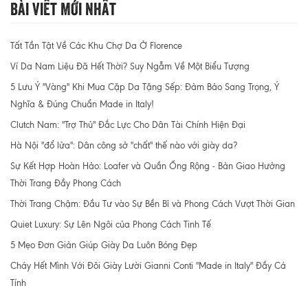
Bài Viết Mới Nhất
Tất Tần Tật Về Các Khu Chợ Da Ở Florence
Ví Da Nam Liệu Đã Hết Thời? Suy Ngẫm Về Một Biểu Tượng
5 Lưu Ý "Vàng" Khi Mua Cặp Da Tặng Sếp: Đảm Bảo Sang Trọng, Ý
Nghĩa & Đúng Chuẩn Made in Italy!
Clutch Nam: "Trợ Thủ" Đắc Lực Cho Dân Tài Chính Hiện Đại
Hà Nội "đổ lửa": Dân công sở "chất" thế nào với giày da?
Sự Kết Hợp Hoàn Hảo: Loafer và Quần Ống Rộng - Bản Giao Hưởng
Thời Trang Đầy Phong Cách
Thời Trang Chậm: Đầu Tư vào Sự Bền Bỉ và Phong Cách Vượt Thời Gian
Quiet Luxury: Sự Lên Ngôi của Phong Cách Tinh Tế
5 Mẹo Đơn Giản Giúp Giày Da Luôn Bóng Đẹp
Cháy Hết Mình Với Đôi Giày Lười Gianni Conti "Made in Italy" Đầy Cá
Tính