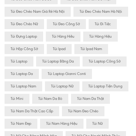
Túi Đeo Chéo Nam Giá Rẻ Hà Nội
Túi Đeo Chéo Nam Hà Nội
Túi Đeo Chéo Nữ
Túi Đeo Công Sở
Túi Đi Tiệc
Túi Đựng Laptop
Túi Hàng Hiêu
Túi Hàng Hiệu
Túi Hộp Công Sở
Túi Ipad
Túi Ipad Nam
Túi Laptop
Túi Laptop Bằng Da
Túi Laptop Công Sở
Túi Laptop Da
Túi Laptop Gianni Conti
Túi Laptop Nam
Túi Laptop Nữ
Túi Laptop Tiện Dụng
Túi Mini
Túi Nam Da Bò
Túi Nam Da Thật
Túi Nam Da Thật Cao Cấp
Túi Nam Đeo Chéo
Túi Nam Đẹp
Túi Nam Hàng Hiệu
Túi Nữ
Túi Nữ Cho Nàng Mệnh Hỏa
Túi Nữ Cho Người Mệnh Thủy