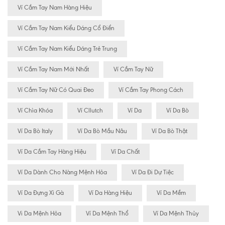
Ví Cầm Tay Nam Hàng Hiệu
Ví Cầm Tay Nam Kiểu Dáng Cổ Điển
Ví Cầm Tay Nam Kiểu Dáng Trẻ Trung
Ví Cầm Tay Nam Mới Nhất
Ví Cầm Tay Nữ
Ví Cầm Tay Nữ Có Quai Đeo
Ví Cầm Tay Phong Cách
Ví Chìa Khóa
Ví Cllutch
Ví Da
Ví Da Bò
Ví Da Bò Italy
Ví Da Bò Mầu Nâu
Ví Da Bò Thật
Ví Da Cầm Tay Hàng Hiệu
Ví Da Chất
Ví Da Dành Cho Nàng Mệnh Hỏa
Ví Da Đi Dự Tiệc
Ví Da Đựng Xì Gà
Ví Da Hàng Hiệu
Ví Da Mềm
Vi Da Mệnh Hỏa
Ví Da Mệnh Thổ
Ví Da Mệnh Thủy