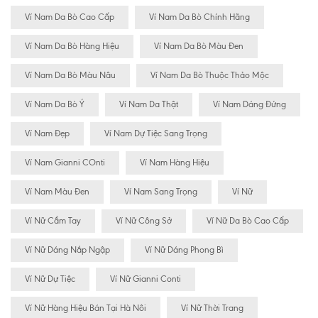
Ví Nam Da Bò Cao Cấp
Ví Nam Da Bò Chính Hãng
Ví Nam Da Bò Hàng Hiệu
Ví Nam Da Bò Màu Đen
Ví Nam Da Bò Màu Nâu
Ví Nam Da Bò Thuộc Thảo Mộc
Ví Nam Da Bò Ý
Ví Nam Da Thật
Ví Nam Dáng Đứng
Ví Nam Đẹp
Ví Nam Dự Tiệc Sang Trọng
Ví Nam Gianni COnti
Ví Nam Hàng Hiệu
Ví Nam Màu Đen
Ví Nam Sang Trọng
Ví Nữ
Ví Nữ Cầm Tay
Ví Nữ Công Sở
Ví Nữ Da Bò Cao Cấp
Ví Nữ Dáng Nắp Ngập
Ví Nữ Dáng Phong Bì
Ví Nữ Dự Tiệc
Ví Nữ Gianni Conti
Ví Nữ Hàng Hiệu Bán Tại Hà Nôi
Ví Nữ Thời Trang