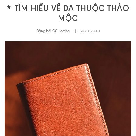
TÌM HIỂU VỀ DA THUỘC THẢO
MỘC
Đăng bởi GC Leather
|
28/03/2018