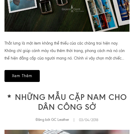
Thắt lưng là một item không thể thiếu của các chàng trai hiện nay.
Không chỉ giúp cánh mày râu thêm thời trang, phong cách mà nó còn
thể hiện đẳng cấp của người mang nó. Chính vì vậy chọn một chiếc...
Xem Thêm
NHỮNG MẪU CẶP NAM CHO
DÂN CÔNG SỞ
Đăng bởi GC Leather
|
03/04/2018