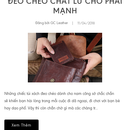
ĐEO CHÉO CHẤT LỪ CHO PHÁI
MẠNH
Đăng bởi GC Leather
|
11/04/2018
Những chiếc túi xách đeo chéo dành cho nam công sở chắc chắn
sẽ khiến bạn hài lòng trong mỗi cuộc đi dã ngoại, đi chơi với bạn bè
hay dạo phố. Vậy thì còn chần chờ gì mà các chàng tr...
Xem Thêm