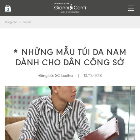
0
Trang chủ
Tin tức
NHỮNG MẪU TÚI DA NAM
DÀNH CHO DÂN CÔNG SỞ
Đăng bởi GC Leather
|
13/12/2018