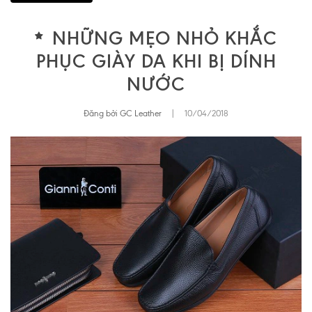
NHỮNG MẸO NHỎ KHẮC
PHỤC GIÀY DA KHI BỊ DÍNH
NƯỚC
Đăng bởi GC Leather
|
10/04/2018