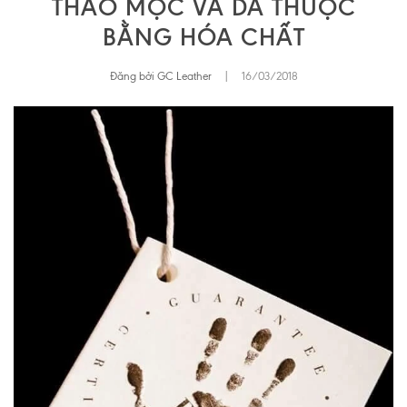
THẢO MỘC VÀ DA THUỘC
BẰNG HÓA CHẤT
Đăng bởi GC Leather
|
16/03/2018