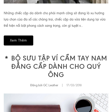
Những chiếc cặp da dành cho phái mạnh công sở đang là xu hướng
lựa chọn của đa số các chàng trai, chiếc cặp da vừa tiện dụng lại vừa
thể hiện nổi bật phong cách sang trọng, còn gì tuyệt v...
Xem Thêm
BỘ SƯU TẬP VÍ CẦM TAY NAM
ĐẲNG CẤP DÀNH CHO QUÝ
ÔNG
Đăng bởi GC Leather
|
17/03/2018