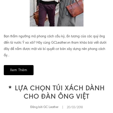
Bạn thầm ngưỡng mộ phong cách cầu kỳ, ấn tượng của các quý ông
đến từ nước Ý xa xôi? Hãy cùng GCLeather.vn tham khảo bài viết dưới
đây để nắm được một vài bí quyết cơ bản xây dựng nên phong cách
ấy...
Xem Thêm
LỰA CHỌN TÚI XÁCH DÀNH
CHO ĐÀN ÔNG VIỆT
Đăng bởi GC Leather
|
20/03/2018