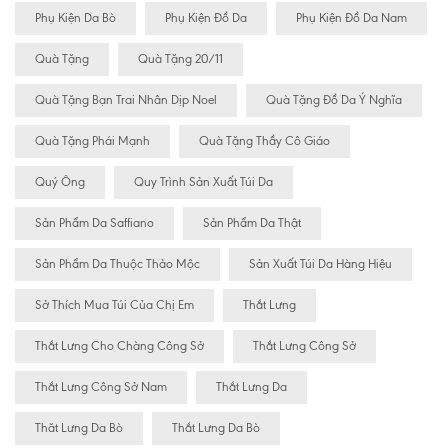
Phụ Kiện Da Bò
Phụ Kiện Đồ Da
Phụ Kiện Đồ Da Nam
Quà Tặng
Quà Tặng 20/11
Quà Tặng Bạn Trai Nhân Dịp Noel
Quà Tặng Đồ Da Ý Nghĩa
Quà Tặng Phái Mạnh
Quà Tặng Thầy Cô Giáo
Quý Ông
Quy Trình Sản Xuất Túi Da
Sản Phẩm Da Saffiano
Sản Phẩm Da Thật
Sản Phẩm Da Thuộc Thảo Mộc
Sản Xuất Túi Da Hàng Hiệu
Sở Thích Mua Túi Của Chị Em
Thắt Lưng
Thắt Lưng Cho Chàng Công Sở
Thắt Lưng Công Sở
Thắt Lưng Công Sở Nam
Thắt Lưng Da
Thăt Lưng Da Bò
Thắt Lưng Da Bò