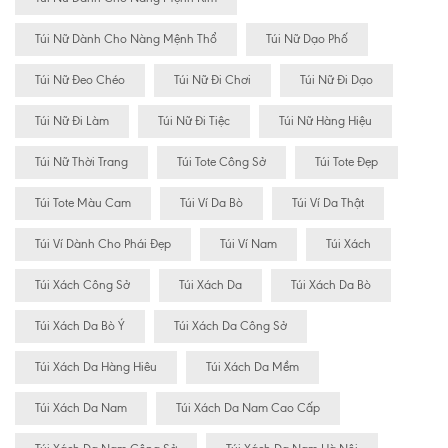
Túi Nữ Dành Cho Nàng Mệnh Thổ
Túi Nữ Dạo Phố
Túi Nữ Đeo Chéo
Túi Nữ Đi Chơi
Túi Nữ Đi Dạo
Túi Nữ Đi Làm
Túi Nữ Đi Tiệc
Túi Nữ Hàng Hiệu
Túi Nữ Thời Trang
Túi Tote Công Sở
Túi Tote Đẹp
Túi Tote Màu Cam
Túi Ví Da Bò
Túi Ví Da Thật
Túi Ví Dành Cho Phái Đẹp
Túi Ví Nam
Túi Xách
Túi Xách Công Sở
Túi Xách Da
Túi Xách Da Bò
Túi Xách Da Bò Ý
Túi Xách Da Công Sở
Túi Xách Da Hàng Hiêu
Túi Xách Da Mềm
Túi Xách Da Nam
Túi Xách Da Nam Cao Cấp