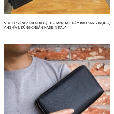
5 LƯU Ý "VÀNG" KHI MUA CẶP DA TẶNG SẾP: ĐẢM BẢO SANG TRỌNG,
Ý NGHĨA & ĐÚNG CHUẨN MADE IN ITALY!