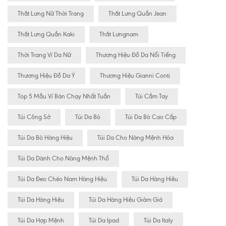
Thắt Lưng Nữ Thời Trang
Thắt Lưng Quần Jean
Thắt Lưng Quần Kaki
Thắt Lưngnam
Thời Trang Ví Da Nữ
Thương Hiệu Đồ Da Nổi Tiếng
Thương Hiệu Đồ Da Ý
Thương Hiệu Gianni Conti
Top 5 Mẫu Ví Bán Chạy Nhất Tuần
Túi Cầm Tay
Túi Công Sở
Túi Da Bò
Túi Da Bò Cao Cấp
Túi Da Bò Hàng Hiệu
Túi Da Cho Nàng Mệnh Hỏa
Túi Da Dành Cho Nàng Mệnh Thổ
Túi Da Đeo Chéo Nam Hàng Hiệu
Túi Da Hàng Hiêu
Túi Da Hàng Hiệu
Túi Da Hàng Hiệu Giảm Giá
Túi Da Hợp Mệnh
Túi Da Ipad
Túi Da Italy