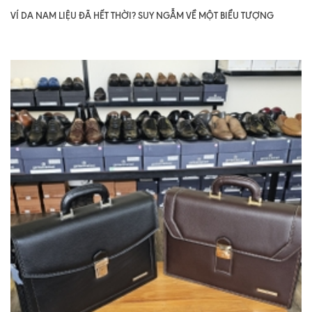
VÍ DA NAM LIỆU ĐÃ HẾT THỜI? SUY NGẪM VỀ MỘT BIỂU TƯỢNG