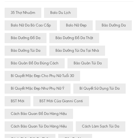
35 Thợ Nhuộm
Balo Du Lịch
Balo Nữ Da Bò Cao Cấp
Balo Nữ Đẹp
Bảo Dưỡng Da
Bảo Dưỡng Đồ Da
Bảo Dưỡng Đồ Da Thật
Bảo Dưỡng Túi Da
Bảo Dưỡng Túi Da Tại Nhà
Bảo Quản Đồ Da Đúng Cách
Bảo Quản Túi Da
Bí Quyết Mặc Đẹp Cho Phụ Nữ Tuổi 30
Bí Quyết Mặc Đẹp Như Phụ Nữ Ý
Bí Quyết Sử Dụng Túi Da
BST Mới
BST Mới Của Gianni Conti
Cách Bảo Quan Đồ Da Hàng Hiệu
Cách Bảo Quan Túi Da Hàng Hiệu
Cách Làm Sạch Túi Da