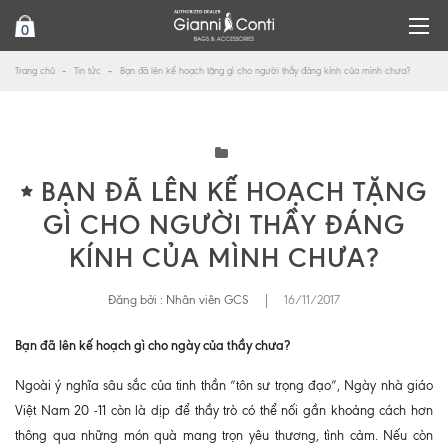
0
Trang chủ
Tin tức
Bạn đã lên kế hoạch tặng gì cho người thầy đáng kính của mình chưa?
BẠN ĐÃ LÊN KẾ HOẠCH TẶNG
GÌ CHO NGƯỜI THẦY ĐÁNG
KÍNH CỦA MÌNH CHƯA?
Đăng bởi :
Nhân viên GCS
|
16/11/2017
Bạn đã lên kế hoạch gì cho ngày của thầy chưa?
Ngoài ý nghĩa sâu sắc của tinh thần “tôn sư trọng đạo”, Ngày nhà giáo
Việt Nam 20 -11 còn là dịp để thầy trò có thể nối gần khoảng cách hơn
thông qua những món quà mang trọn yêu thương, tình cảm. Nếu còn