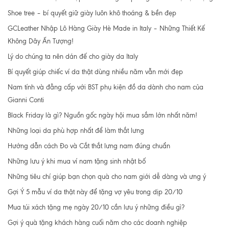
Shoe tree – bí quyết giữ giày luôn khô thoáng & bền đẹp
GCLeather Nhập Lô Hàng Giày Hè Made in Italy – Những Thiết Kế
Không Dây Ấn Tượng!
Lý do chúng ta nên dán đế cho giày da Italy
Bí quyết giúp chiếc ví da thật dùng nhiều năm vẫn mới đẹp
Nam tính và đẳng cấp với BST phụ kiện đồ da dành cho nam của
Gianni Conti
Black Friday là gì? Nguồn gốc ngày hội mua sắm lớn nhất năm!
Những loại da phù hợp nhất để làm thắt lưng
Hướng dẫn cách Đo và Cắt thắt lưng nam đúng chuẩn
Những lưu ý khi mua ví nam tặng sinh nhật bố
Những tiêu chí giúp bạn chọn quà cho nam giới dễ dàng và ưng ý
Gợi Ý 5 mẫu ví da thật này để tặng vợ yêu trong dịp 20/10
Mua túi xách tặng mẹ ngày 20/10 cần lưu ý những điều gì?
Gợi ý quà tặng khách hàng cuối năm cho các doanh nghiệp