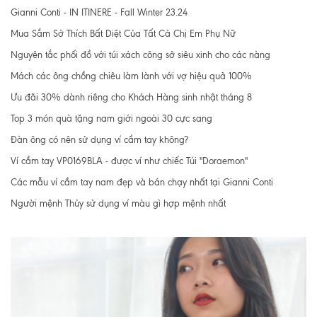
Gianni Conti - IN ITINERE - Fall Winter 23.24
Mua Sắm Sở Thích Bất Diệt Của Tất Cả Chị Em Phụ Nữ
Nguyên tắc phối đồ với túi xách công sở siêu xinh cho các nàng
Mách các ông chồng chiêu làm lành với vợ hiệu quả 100%
Ưu đãi 30% dành riêng cho Khách Hàng sinh nhật tháng 8
Top 3 món quà tặng nam giới ngoài 30 cực sang
Đàn ông có nên sử dụng ví cầm tay không?
Ví cầm tay VP0169BLA - được ví như chiếc Túi "Doraemon"
Các mẫu ví cầm tay nam đẹp và bán chạy nhất tại Gianni Conti
Người mệnh Thủy sử dụng ví màu gì hợp mệnh nhất