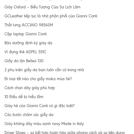
Giày Oxford – Biểu Tượng Của Sự Lịch Lãm
GCLeather tiếp tục là nhà phân phối của Gianni Conti
Thắt lưng ACCIAIO 9854SM
Cặp laptop Gianni Conti
Bảo dưỡng định kỳ giày da
Ví đựng thẻ ADPEL 551C
Giầy da lộn Bellesi 130
2 phụ kiện giầy da bạn luôn cần có trong nhà
Đi loại tất nào cho giầy moka mùa hè?
Cách chọn dây giày phù hợp
10 Điều dễ bị hiểu lầm
Giày hè của Gianni Conti có gì đặc biệt?
Các bước chăm sóc giầy da
Giày không dây màu xanh navy Made in Italy
Driver Shoes – sự kết hợp hoàn hảo giữa phong cách và sự tiện dụng