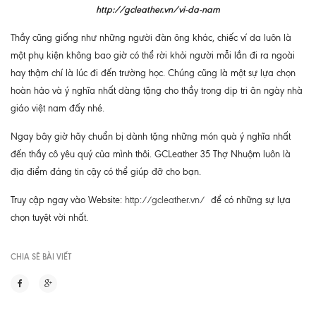
http://gcleather.vn/vi-da-nam
Thầy cũng giống như những người đàn ông khác, chiếc ví da luôn là
một phụ kiện không bao giờ có thể rời khỏi người mỗi lần đi ra ngoài
hay thậm chí là lúc đi đến trường học. Chúng cũng là một sự lựa chọn
hoàn hảo và ý nghĩa nhất dàng tặng cho thầy trong dịp tri ân ngày nhà
giáo việt nam đấy nhé.
Ngay bây giờ hãy chuẩn bị dành tặng những món quà ý nghĩa nhất
đến thầy cô yêu quý của mình thôi. GCLeather 35 Thợ Nhuộm luôn là
địa điểm đáng tin cậy có thể giúp đỡ cho bạn.
Truy cập ngay vào Website:
http://gcleather.vn/
để có những sự lựa
chọn tuyệt vời nhất.
CHIA SẼ BÀI VIẾT