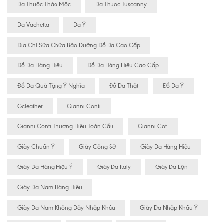
Da Thuộc Thảo Mộc
Da Thuoc Tuscanny
Da Vachetta
Da Ý
Địa Chỉ Sữa Chữa Bão Dưỡng Đồ Da Cao Cấp
Đồ Da Hàng Hiệu
Đồ Da Hàng Hiệu Cao Cấp
Đồ Da Quà Tặng Ý Nghĩa
Đồ Da Thật
Đồ Da Ý
Gcleather
Gianni Conti
Gianni Conti Thương Hiệu Toàn Cầu
Gianni Coti
Giày Chuẩn Ý
Giày Công Sở
Giày Da Hàng Hiệu
Giày Da Hàng Hiệu Ý
Giày Da Italy
Giày Da Lộn
Giày Da Nam Hàng Hiệu
Giày Da Nam Không Dây Nhập Khẩu
Giày Da Nhập Khẩu Ý