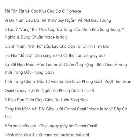
Tất Tần Tật Về Các Khu Chợ Da Ở Florence
Ví Da Nam Liệu Đã Hết Thời? Suy Ngẫm Về Một Biểu Tượng
5 Lưu Ý "Vàng" Khi Mua Cặp Da Tặng Sếp: Đảm Bảo Sang Trọng, Ý
Nghĩa & Đúng Chuẩn Made in Italy!
Clutch Nam: "Trợ Thủ" Đắc Lực Cho Dân Tài Chính Hiện Đại
Hà Nội "đổ lửa": Dân công sở "chất" thế nào với giày da?
Sự Kết Hợp Hoàn Hảo: Loafer và Quần Ống Rộng - Bản Giao Hưởng
Thời Trang Đầy Phong Cách
Thời Trang Chậm: Đầu Tư vào Sự Bền Bỉ và Phong Cách Vượt Thời Gian
Quiet Luxury: Sự Lên Ngôi của Phong Cách Tinh Tế
5 Mẹo Đơn Giản Giúp Giày Da Luôn Bóng Đẹp
Cháy Hết Mình Với Đôi Giày Lười Gianni Conti "Made in Italy" Đầy Cá
Tính
Biển xanh vẫy gọi - Chọn ngay giày hè Gianni Conti!
Hành trình kỳ diệu: từ trang trại bước ra thế giới