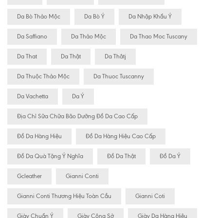
Da Bò Thảo Mộc
Da Bò Ý
Da Nhập Khẩu Ý
Da Saffiano
Da Thảo Mộc
Da Thao Moc Tuscany
Da That
Da Thật
Da Thâtj
Da Thuộc Thảo Mộc
Da Thuoc Tuscanny
Da Vachetta
Da Ý
Địa Chỉ Sữa Chữa Bão Dưỡng Đồ Da Cao Cấp
Đồ Da Hàng Hiệu
Đồ Da Hàng Hiệu Cao Cấp
Đồ Da Quà Tặng Ý Nghĩa
Đồ Da Thật
Đồ Da Ý
Gcleather
Gianni Conti
Gianni Conti Thương Hiệu Toàn Cầu
Gianni Coti
Giày Chuẩn Ý
Giày Công Sở
Giày Da Hàng Hiệu