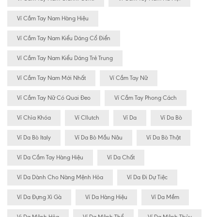
Ví Cầm Tay Nam Hàng Hiệu
Ví Cầm Tay Nam Kiểu Dáng Cổ Điển
Ví Cầm Tay Nam Kiểu Dáng Trẻ Trung
Ví Cầm Tay Nam Mới Nhất
Ví Cầm Tay Nữ
Ví Cầm Tay Nữ Có Quai Đeo
Ví Cầm Tay Phong Cách
Ví Chìa Khóa
Ví Cllutch
Ví Da
Ví Da Bò
Ví Da Bò Italy
Ví Da Bò Mầu Nâu
Ví Da Bò Thật
Ví Da Cầm Tay Hàng Hiệu
Ví Da Chất
Ví Da Dành Cho Nàng Mệnh Hỏa
Ví Da Đi Dự Tiệc
Ví Da Đựng Xì Gà
Ví Da Hàng Hiệu
Ví Da Mềm
Vi Da Mệnh Hỏa
Ví Da Mệnh Thổ
Ví Da Mệnh Thủy