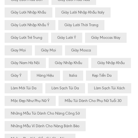
Giày Lười Nhập Khẩu
Giày Lười Nhập Khẩu Italy
Giày Lười Nhập Khẩu Ý
Giày Lười Thời Trang
Giày Lười Trẻ Trung
Giày Lười Ý
Giày Moccas Itlay
Giay Mọi
Giày Mọi
Giày Mosca
Giày Nam Hà Nội
Giày Nhâp Khẩu
Giày Nhập Khẩu
Giày Ý
Hàng Hiệu
Italia
Kẹp Tiền Da
Làm Mới Túi Da
Làm Sạch Túi Da
Làm Sạch Túi Xách
Mặc Đẹp Như Phụ Nữ Ý
Mẫu Túi Dành Cho Phụ Nữ Tuổi 30
Những Mẫu Túi Dành Cho Nàng Công Sở
Những Mẫu Ví Dành Cho Nàng Bánh Bèo