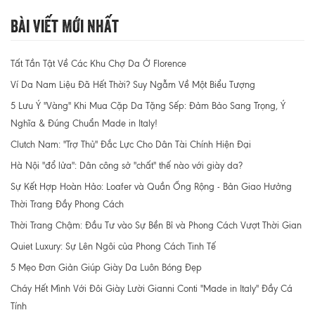
Bài Viết Mới Nhất
Tất Tần Tật Về Các Khu Chợ Da Ở Florence
Ví Da Nam Liệu Đã Hết Thời? Suy Ngẫm Về Một Biểu Tượng
5 Lưu Ý "Vàng" Khi Mua Cặp Da Tặng Sếp: Đảm Bảo Sang Trọng, Ý
Nghĩa & Đúng Chuẩn Made in Italy!
Clutch Nam: "Trợ Thủ" Đắc Lực Cho Dân Tài Chính Hiện Đại
Hà Nội "đổ lửa": Dân công sở "chất" thế nào với giày da?
Sự Kết Hợp Hoàn Hảo: Loafer và Quần Ống Rộng - Bản Giao Hưởng
Thời Trang Đầy Phong Cách
Thời Trang Chậm: Đầu Tư vào Sự Bền Bỉ và Phong Cách Vượt Thời Gian
Quiet Luxury: Sự Lên Ngôi của Phong Cách Tinh Tế
5 Mẹo Đơn Giản Giúp Giày Da Luôn Bóng Đẹp
Cháy Hết Mình Với Đôi Giày Lười Gianni Conti "Made in Italy" Đầy Cá
Tính