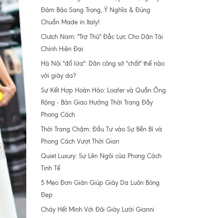
Đảm Bảo Sang Trọng, Ý Nghĩa & Đúng
Chuẩn Made in Italy!
Clutch Nam: "Trợ Thủ" Đắc Lực Cho Dân Tài
Chính Hiện Đại
Hà Nội "đổ lửa": Dân công sở "chất" thế nào
với giày da?
Sự Kết Hợp Hoàn Hảo: Loafer và Quần Ống
Rộng - Bản Giao Hưởng Thời Trang Đầy
Phong Cách
Thời Trang Chậm: Đầu Tư vào Sự Bền Bỉ và
Phong Cách Vượt Thời Gian
Quiet Luxury: Sự Lên Ngôi của Phong Cách
Tinh Tế
5 Mẹo Đơn Giản Giúp Giày Da Luôn Bóng
Đẹp
Cháy Hết Mình Với Đôi Giày Lười Gianni