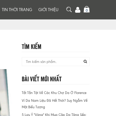
TIN THỜI TRANG
GIỚI THIỆU
0
Tìm Kiếm
Bài Viết Mới Nhất
Tất Tần Tật Về Các Khu Chợ Da Ở Florence
Ví Da Nam Liệu Đã Hết Thời? Suy Ngẫm Về
Một Biểu Tượng
5 Lưu Ý "Vàng" Khi Mua Cặp Da Tặng Sếp: