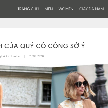
TRANG CHỦ
MEN
WOMEN
GIÀY DA NAM
 CỦA QUÝ CÔ CÔNG SỞ Ý
 bởi GC Leather
|
01/08/2018