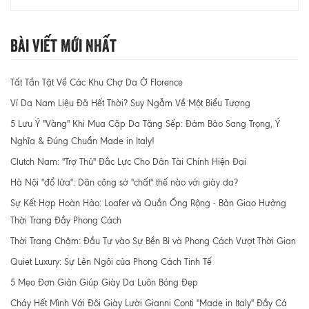
Bài Viết Mới Nhất
Tất Tần Tật Về Các Khu Chợ Da Ở Florence
Ví Da Nam Liệu Đã Hết Thời? Suy Ngẫm Về Một Biểu Tượng
5 Lưu Ý "Vàng" Khi Mua Cặp Da Tặng Sếp: Đảm Bảo Sang Trọng, Ý
Nghĩa & Đúng Chuẩn Made in Italy!
Clutch Nam: "Trợ Thủ" Đắc Lực Cho Dân Tài Chính Hiện Đại
Hà Nội "đổ lửa": Dân công sở "chất" thế nào với giày da?
Sự Kết Hợp Hoàn Hảo: Loafer và Quần Ống Rộng - Bản Giao Hưởng
Thời Trang Đầy Phong Cách
Thời Trang Chậm: Đầu Tư vào Sự Bền Bỉ và Phong Cách Vượt Thời Gian
Quiet Luxury: Sự Lên Ngôi của Phong Cách Tinh Tế
5 Mẹo Đơn Giản Giúp Giày Da Luôn Bóng Đẹp
Cháy Hết Mình Với Đôi Giày Lười Gianni Conti "Made in Italy" Đầy Cá