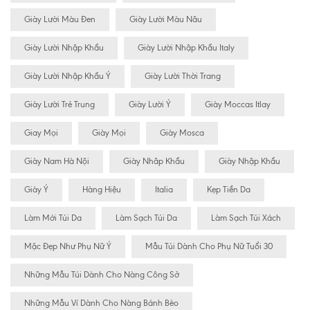
Giày Lười Màu Đen
Giày Lười Màu Nâu
Giày Lười Nhập Khẩu
Giày Lười Nhập Khẩu Italy
Giày Lười Nhập Khẩu Ý
Giày Lười Thời Trang
Giày Lười Trẻ Trung
Giày Lười Ý
Giày Moccas Itlay
Giay Mọi
Giày Mọi
Giày Mosca
Giày Nam Hà Nội
Giày Nhâp Khẩu
Giày Nhập Khẩu
Giày Ý
Hàng Hiệu
Italia
Kẹp Tiền Da
Làm Mới Túi Da
Làm Sạch Túi Da
Làm Sạch Túi Xách
Mặc Đẹp Như Phụ Nữ Ý
Mẫu Túi Dành Cho Phụ Nữ Tuổi 30
Những Mẫu Túi Dành Cho Nàng Công Sở
Những Mẫu Ví Dành Cho Nàng Bánh Bèo