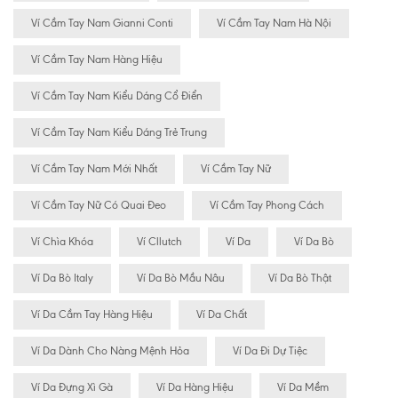
Ví Cầm Tay Nam Gianni Conti
Ví Cầm Tay Nam Hà Nội
Ví Cầm Tay Nam Hàng Hiệu
Ví Cầm Tay Nam Kiểu Dáng Cổ Điển
Ví Cầm Tay Nam Kiểu Dáng Trẻ Trung
Ví Cầm Tay Nam Mới Nhất
Ví Cầm Tay Nữ
Ví Cầm Tay Nữ Có Quai Đeo
Ví Cầm Tay Phong Cách
Ví Chìa Khóa
Ví Cllutch
Ví Da
Ví Da Bò
Ví Da Bò Italy
Ví Da Bò Mầu Nâu
Ví Da Bò Thật
Ví Da Cầm Tay Hàng Hiệu
Ví Da Chất
Ví Da Dành Cho Nàng Mệnh Hỏa
Ví Da Đi Dự Tiệc
Ví Da Đựng Xì Gà
Ví Da Hàng Hiệu
Ví Da Mềm