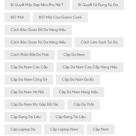
Bí Quyết Mặc Đẹp Như Phụ Nữ Ý
Bí Quyết Sử Dụng Túi Da
BST Mới
BST Mới Của Gianni Conti
Cách Bảo Quan Đồ Da Hàng Hiệu
Cách Bảo Quan Túi Da Hàng Hiệu
Cách Làm Sạch Túi Da
Cách Phân Biệt Da Thật
Cặp Da Nam
Cặp Da Nam Cao Cấp
Cặp Da Nam Cao Cấp Hàng Hiệu
Cặp Da Nam Công Sở
Cặp Da Nam Da Bò
Cặp Da Nam Hà Nội
Cặp Da Nam Hàng Hiệu
Cặp Da Nam Khi Gặp Đối Tác
Cặp Da Thật
Cặp Đựng Tài Liêu
Cặp Đựng Tài Liệu
Cặp Laptop Da
Cặp Laptop Nam
Cặp Nam