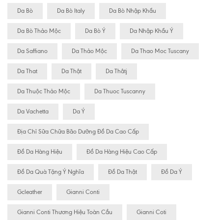
Da Bò
Da Bò Italy
Da Bò Nhập Khẩu
Da Bò Thảo Mộc
Da Bò Ý
Da Nhập Khẩu Ý
Da Saffiano
Da Thảo Mộc
Da Thao Moc Tuscany
Da That
Da Thật
Da Thâtj
Da Thuộc Thảo Mộc
Da Thuoc Tuscanny
Da Vachetta
Da Ý
Địa Chỉ Sữa Chữa Bão Dưỡng Đồ Da Cao Cấp
Đồ Da Hàng Hiệu
Đồ Da Hàng Hiệu Cao Cấp
Đồ Da Quà Tặng Ý Nghĩa
Đồ Da Thật
Đồ Da Ý
Gcleather
Gianni Conti
Gianni Conti Thương Hiệu Toàn Cầu
Gianni Coti