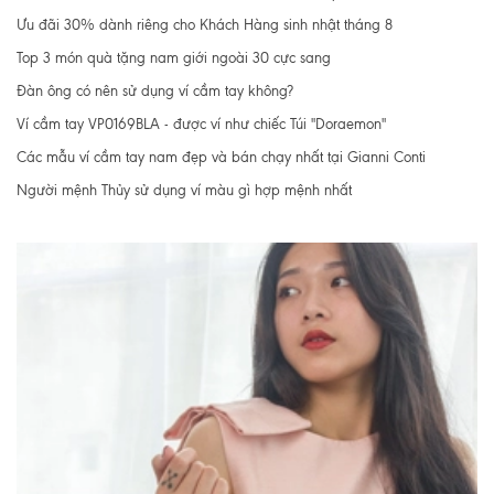
Ưu đãi 30% dành riêng cho Khách Hàng sinh nhật tháng 8
Top 3 món quà tặng nam giới ngoài 30 cực sang
Đàn ông có nên sử dụng ví cầm tay không?
Ví cầm tay VP0169BLA - được ví như chiếc Túi "Doraemon"
Các mẫu ví cầm tay nam đẹp và bán chạy nhất tại Gianni Conti
Người mệnh Thủy sử dụng ví màu gì hợp mệnh nhất