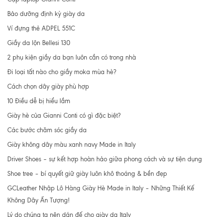
Bảo dưỡng định kỳ giày da
Ví đựng thẻ ADPEL 551C
Giầy da lộn Bellesi 130
2 phụ kiện giầy da bạn luôn cần có trong nhà
Đi loại tất nào cho giầy moka mùa hè?
Cách chọn dây giày phù hợp
10 Điều dễ bị hiểu lầm
Giày hè của Gianni Conti có gì đặc biệt?
Các bước chăm sóc giầy da
Giày không dây màu xanh navy Made in Italy
Driver Shoes – sự kết hợp hoàn hảo giữa phong cách và sự tiện dụng
Shoe tree – bí quyết giữ giày luôn khô thoáng & bền đẹp
GCLeather Nhập Lô Hàng Giày Hè Made in Italy – Những Thiết Kế
Không Dây Ấn Tượng!
Lý do chúng ta nên dán đế cho giày da Italy