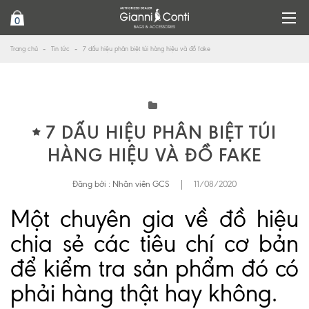
0
Trang chủ
Tin tức
7 dấu hiệu phân biệt túi hàng hiệu và đồ fake
7 DẤU HIỆU PHÂN BIỆT TÚI
HÀNG HIỆU VÀ ĐỒ FAKE
Đăng bởi :
Nhân viên GCS
|
11/08/2020
Một chuyên gia về đồ hiệu
chia sẻ các tiêu chí cơ bản
để kiểm tra sản phẩm đó có
phải hàng thật hay không.