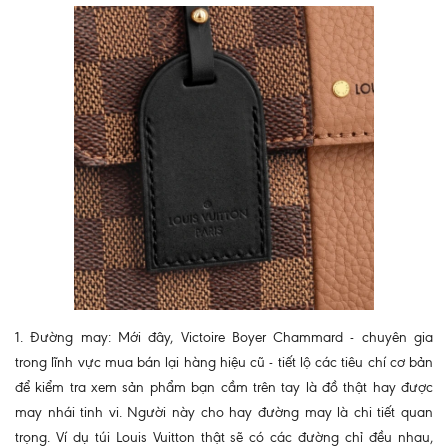
1. Đường may: Mới đây, Victoire Boyer Chammard - chuyên gia
trong lĩnh vực mua bán lại hàng hiệu cũ - tiết lộ các tiêu chí cơ bản
để kiểm tra xem sản phẩm bạn cầm trên tay là đồ thật hay được
may nhái tinh vi. Người này cho hay đường may là chi tiết quan
trọng. Ví dụ túi Louis Vuitton thật sẽ có các đường chỉ đều nhau,