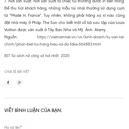
7. Nơi sản xuất: Nơi sản xuất ra chiếc túi thường được in bên trong.
Để thu hút khách hàng, những mẫu túi nhái thường sử dụng cụm
từ "Made In France". Tuy nhiên, không phải hãng xa xỉ nào cũng
đặt nhà máy ở Pháp. The Sun cho biết một số bộ sưu tập của Louis
Vuitton được sản xuất ở Tây Ban Nha và Mỹ. Ảnh: Alamy.
Nguồn:
https://vietnamnet.vn/vn/kinh-doanh/tu-van-tai-
chinh/phan-biet-tui-hang-hieu-va-do-fake-664883.html
BST Túi xách nữ công sở hot nhất 2020
CHIA SẼ BÀI VIẾT
VIẾT BÌNH LUẬN CỦA BẠN:
Họ và tên
*