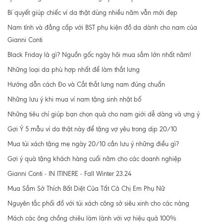
Bí quyết giúp chiếc ví da thật dùng nhiều năm vẫn mới đẹp
Nam tính và đẳng cấp với BST phụ kiện đồ da dành cho nam của
Gianni Conti
Black Friday là gì? Nguồn gốc ngày hội mua sắm lớn nhất năm!
Những loại da phù hợp nhất để làm thắt lưng
Hướng dẫn cách Đo và Cắt thắt lưng nam đúng chuẩn
Những lưu ý khi mua ví nam tặng sinh nhật bố
Những tiêu chí giúp bạn chọn quà cho nam giới dễ dàng và ưng ý
Gợi Ý 5 mẫu ví da thật này để tặng vợ yêu trong dịp 20/10
Mua túi xách tặng mẹ ngày 20/10 cần lưu ý những điều gì?
Gợi ý quà tặng khách hàng cuối năm cho các doanh nghiệp
Gianni Conti - IN ITINERE - Fall Winter 23.24
Mua Sắm Sở Thích Bất Diệt Của Tất Cả Chị Em Phụ Nữ
Nguyên tắc phối đồ với túi xách công sở siêu xinh cho các nàng
Mách các ông chồng chiêu làm lành với vợ hiệu quả 100%