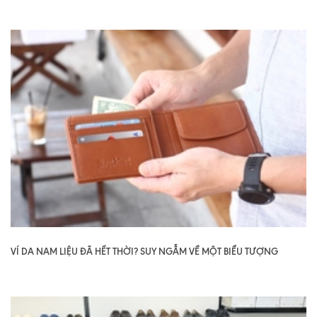
VÍ DA NAM LIỆU ĐÃ HẾT THỜI? SUY NGẪM VỀ MỘT BIỂU TƯỢNG