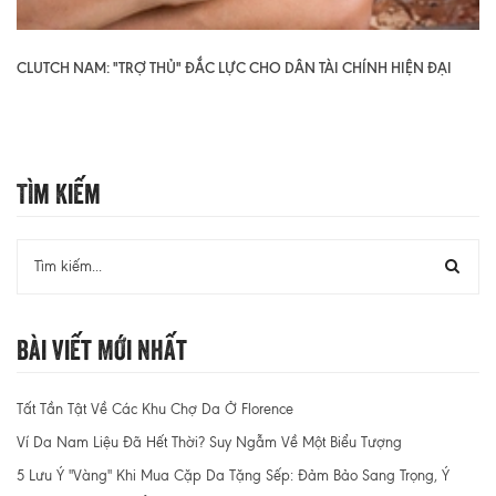
CLUTCH NAM: "TRỢ THỦ" ĐẮC LỰC CHO DÂN TÀI CHÍNH HIỆN ĐẠI
Tìm Kiếm
Bài Viết Mới Nhất
Tất Tần Tật Về Các Khu Chợ Da Ở Florence
Ví Da Nam Liệu Đã Hết Thời? Suy Ngẫm Về Một Biểu Tượng
5 Lưu Ý "Vàng" Khi Mua Cặp Da Tặng Sếp: Đảm Bảo Sang Trọng, Ý