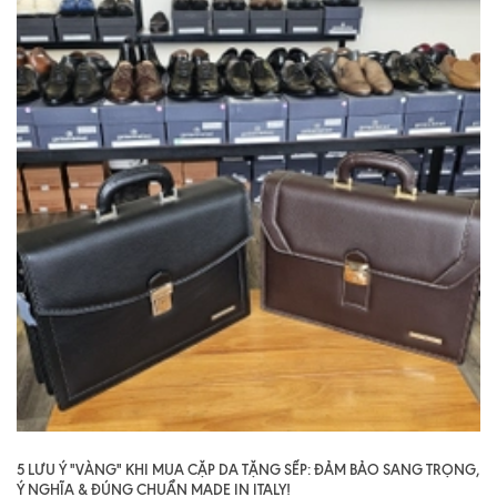
5 LƯU Ý "VÀNG" KHI MUA CẶP DA TẶNG SẾP: ĐẢM BẢO SANG TRỌNG,
Ý NGHĨA & ĐÚNG CHUẨN MADE IN ITALY!