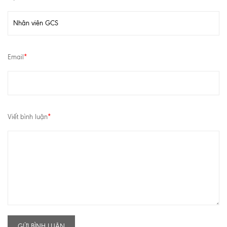
Email
*
Viết bình luận
*
GỬI BÌNH LUẬN