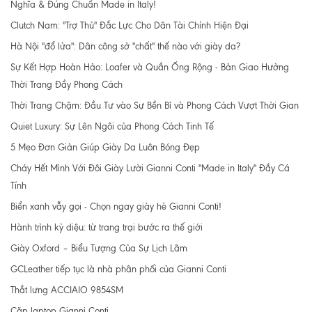
Nghĩa & Đúng Chuẩn Made in Italy!
Clutch Nam: "Trợ Thủ" Đắc Lực Cho Dân Tài Chính Hiện Đại
Hà Nội "đổ lửa": Dân công sở "chất" thế nào với giày da?
Sự Kết Hợp Hoàn Hảo: Loafer và Quần Ống Rộng - Bản Giao Hưởng
Thời Trang Đầy Phong Cách
Thời Trang Chậm: Đầu Tư vào Sự Bền Bỉ và Phong Cách Vượt Thời Gian
Quiet Luxury: Sự Lên Ngôi của Phong Cách Tinh Tế
5 Mẹo Đơn Giản Giúp Giày Da Luôn Bóng Đẹp
Cháy Hết Mình Với Đôi Giày Lười Gianni Conti "Made in Italy" Đầy Cá
Tính
Biển xanh vẫy gọi - Chọn ngay giày hè Gianni Conti!
Hành trình kỳ diệu: từ trang trại bước ra thế giới
Giày Oxford – Biểu Tượng Của Sự Lịch Lãm
GCLeather tiếp tục là nhà phân phối của Gianni Conti
Thắt lưng ACCIAIO 9854SM
Cặp laptop Gianni Conti