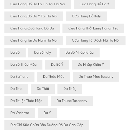
Cửa Hàng Đồ Da Uy Tín Tại Hà Nội
Cửa Hàng Đồ Da Ý
Cửa Hàng Đồ Da Ý Tại Hà Nội
Cửa Hàng Đồ Italy
Cửa Hàng Quà Tặng Đồ Da
Cửa Hàng Thắt Lưng Hàng Hiệu
Cửa Hàng Túi Da Nam Hà Nội
Cửa Hàng Túi Xách Nữ Hà Nội
Da Bò
Da Bò Italy
Da Bò Nhập Khẩu
Da Bò Thảo Mộc
Da Bò Ý
Da Nhập Khẩu Ý
Da Saffiano
Da Thảo Mộc
Da Thao Moc Tuscany
Da That
Da Thật
Da Thâtj
Da Thuộc Thảo Mộc
Da Thuoc Tuscanny
Da Vachetta
Da Ý
Địa Chỉ Sữa Chữa Bão Dưỡng Đồ Da Cao Cấp