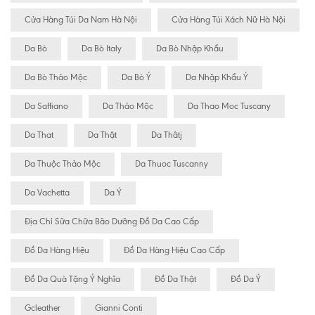
Cửa Hàng Túi Da Nam Hà Nội
Cửa Hàng Túi Xách Nữ Hà Nội
Da Bò
Da Bò Italy
Da Bò Nhập Khẩu
Da Bò Thảo Mộc
Da Bò Ý
Da Nhập Khẩu Ý
Da Saffiano
Da Thảo Mộc
Da Thao Moc Tuscany
Da That
Da Thật
Da Thâtj
Da Thuộc Thảo Mộc
Da Thuoc Tuscanny
Da Vachetta
Da Ý
Địa Chỉ Sữa Chữa Bão Dưỡng Đồ Da Cao Cấp
Đồ Da Hàng Hiệu
Đồ Da Hàng Hiệu Cao Cấp
Đồ Da Quà Tặng Ý Nghĩa
Đồ Da Thật
Đồ Da Ý
Gcleather
Gianni Conti