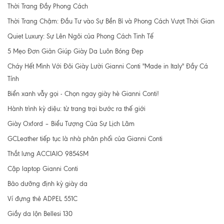
Thời Trang Đầy Phong Cách
Thời Trang Chậm: Đầu Tư vào Sự Bền Bỉ và Phong Cách Vượt Thời Gian
Quiet Luxury: Sự Lên Ngôi của Phong Cách Tinh Tế
5 Mẹo Đơn Giản Giúp Giày Da Luôn Bóng Đẹp
Cháy Hết Mình Với Đôi Giày Lười Gianni Conti "Made in Italy" Đầy Cá
Tính
Biển xanh vẫy gọi - Chọn ngay giày hè Gianni Conti!
Hành trình kỳ diệu: từ trang trại bước ra thế giới
Giày Oxford – Biểu Tượng Của Sự Lịch Lãm
GCLeather tiếp tục là nhà phân phối của Gianni Conti
Thắt lưng ACCIAIO 9854SM
Cặp laptop Gianni Conti
Bảo dưỡng định kỳ giày da
Ví đựng thẻ ADPEL 551C
Giầy da lộn Bellesi 130