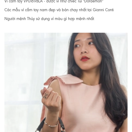
Ví cầm tay VP0169BLA - được ví như chiếc Túi "Doraemon"
Các mẫu ví cầm tay nam đẹp và bán chạy nhất tại Gianni Conti
Người mệnh Thủy sử dụng ví màu gì hợp mệnh nhất