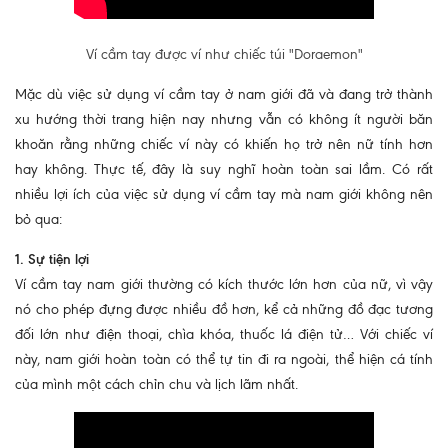
Ví cầm tay được ví như chiếc túi "Doraemon"
Mặc dù việc sử dụng ví cầm tay ở nam giới đã và đang trở thành
xu hướng thời trang hiện nay nhưng vẫn có không ít người băn
khoăn rằng những chiếc ví này có khiến họ trở nên nữ tính hơn
hay không. Thực tế, đây là suy nghĩ hoàn toàn sai lầm. Có rất
nhiều lợi ích của việc sử dụng ví cầm tay mà nam giới không nên
bỏ qua:
1. Sự tiện lợi
Ví cầm tay nam giới thường có kích thước lớn hơn của nữ, vì vậy
nó cho phép đựng được nhiều đồ hơn, kể cả những đồ đạc tương
đối lớn như điện thoại, chìa khóa, thuốc lá điện tử… Với chiếc ví
này, nam giới hoàn toàn có thể tự tin đi ra ngoài, thể hiện cá tính
của mình một cách chỉn chu và lịch lãm nhất.