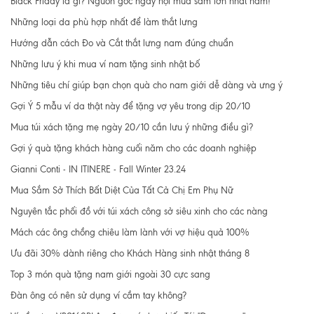
Black Friday là gì? Nguồn gốc ngày hội mua sắm lớn nhất năm!
Những loại da phù hợp nhất để làm thắt lưng
Hướng dẫn cách Đo và Cắt thắt lưng nam đúng chuẩn
Những lưu ý khi mua ví nam tặng sinh nhật bố
Những tiêu chí giúp bạn chọn quà cho nam giới dễ dàng và ưng ý
Gợi Ý 5 mẫu ví da thật này để tặng vợ yêu trong dịp 20/10
Mua túi xách tặng mẹ ngày 20/10 cần lưu ý những điều gì?
Gợi ý quà tặng khách hàng cuối năm cho các doanh nghiệp
Gianni Conti - IN ITINERE - Fall Winter 23.24
Mua Sắm Sở Thích Bất Diệt Của Tất Cả Chị Em Phụ Nữ
Nguyên tắc phối đồ với túi xách công sở siêu xinh cho các nàng
Mách các ông chồng chiêu làm lành với vợ hiệu quả 100%
Ưu đãi 30% dành riêng cho Khách Hàng sinh nhật tháng 8
Top 3 món quà tặng nam giới ngoài 30 cực sang
Đàn ông có nên sử dụng ví cầm tay không?