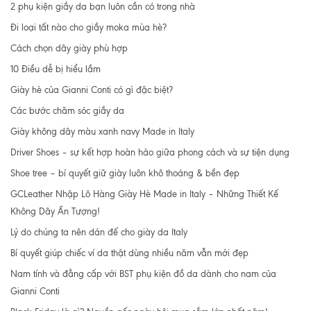
2 phụ kiện giầy da bạn luôn cần có trong nhà
Đi loại tất nào cho giầy moka mùa hè?
Cách chọn dây giày phù hợp
10 Điều dễ bị hiểu lầm
Giày hè của Gianni Conti có gì đặc biệt?
Các bước chăm sóc giầy da
Giày không dây màu xanh navy Made in Italy
Driver Shoes – sự kết hợp hoàn hảo giữa phong cách và sự tiện dụng
Shoe tree – bí quyết giữ giày luôn khô thoáng & bền đẹp
GCLeather Nhập Lô Hàng Giày Hè Made in Italy – Những Thiết Kế
Không Dây Ấn Tượng!
Lý do chúng ta nên dán đế cho giày da Italy
Bí quyết giúp chiếc ví da thật dùng nhiều năm vẫn mới đẹp
Nam tính và đẳng cấp với BST phụ kiện đồ da dành cho nam của
Gianni Conti