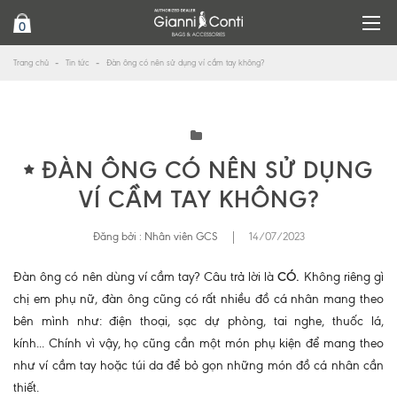
0
Trang chủ
Tin tức
Đàn ông có nên sử dụng ví cầm tay không?
ĐÀN ÔNG CÓ NÊN SỬ DỤNG
VÍ CẦM TAY KHÔNG?
Đăng bởi :
Nhân viên GCS
|
14/07/2023
Đàn ông có nên dùng ví cầm tay? Câu trả lời là
CÓ.
Không riêng gì
chị em phụ nữ, đàn ông cũng có rất nhiều đồ cá nhân mang theo
bên mình như: điện thoại, sạc dự phòng, tai nghe, thuốc lá,
kính... Chính vì vậy, họ cũng cần một món phụ kiện để mang theo
như ví cầm tay hoặc túi da để bỏ gọn những món đồ cá nhân cần
thiết.