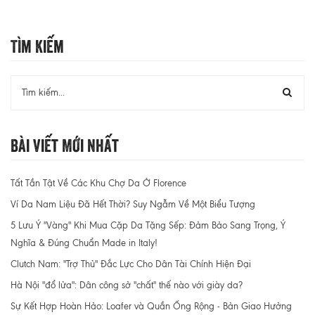
Tìm Kiếm
Bài Viết Mới Nhất
Tất Tần Tật Về Các Khu Chợ Da Ở Florence
Ví Da Nam Liệu Đã Hết Thời? Suy Ngẫm Về Một Biểu Tượng
5 Lưu Ý "Vàng" Khi Mua Cặp Da Tặng Sếp: Đảm Bảo Sang Trọng, Ý
Nghĩa & Đúng Chuẩn Made in Italy!
Clutch Nam: "Trợ Thủ" Đắc Lực Cho Dân Tài Chính Hiện Đại
Hà Nội "đổ lửa": Dân công sở "chất" thế nào với giày da?
Sự Kết Hợp Hoàn Hảo: Loafer và Quần Ống Rộng - Bản Giao Hưởng