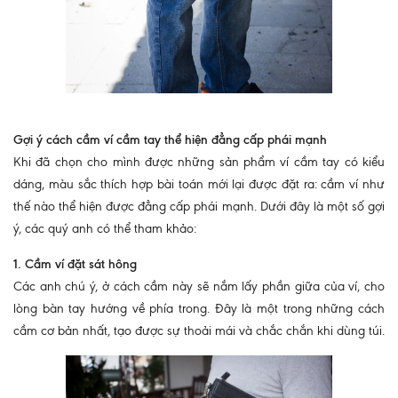
Gợi ý cách cầm ví cầm tay thể hiện đẳng cấp phái mạnh
Khi đã chọn cho mình được những sản phẩm ví cầm tay có kiểu
dáng, màu sắc thích hợp bài toán mới lại được đặt ra: cầm ví như
thế nào thể hiện được đẳng cấp phái mạnh. Dưới đây là một số gợi
ý, các quý anh có thể tham khảo:
1. Cầm ví đặt sát hông
Các anh chú ý, ở cách cầm này sẽ nắm lấy phần giữa của ví, cho
lòng bàn tay hướng về phía trong. Đây là một trong những cách
cầm cơ bản nhất, tạo được sự thoải mái và chắc chắn khi dùng túi.