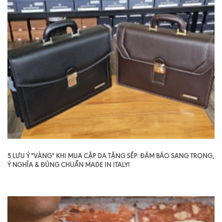
5 LƯU Ý "VÀNG" KHI MUA CẶP DA TẶNG SẾP: ĐẢM BẢO SANG TRỌNG,
Ý NGHĨA & ĐÚNG CHUẨN MADE IN ITALY!