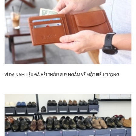
VÍ DA NAM LIỆU ĐÃ HẾT THỜI? SUY NGẪM VỀ MỘT BIỂU TƯỢNG