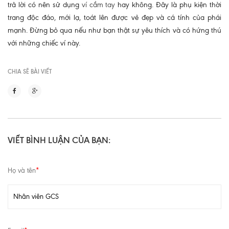
trả lời có nên sử dụng
ví cầm tay
hay không. Đây là phụ kiện thời
trang độc đáo, mới lạ, toát lên được vẻ đẹp và cá tính của phái
mạnh. Đừng bỏ qua nếu như bạn thật sự yêu thích và có hứng thú
với những chiếc ví này.
CHIA SẼ BÀI VIẾT
VIẾT BÌNH LUẬN CỦA BẠN:
Họ và tên
*