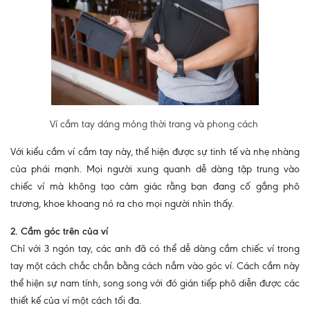
Ví cầm tay dáng mỏng thời trang và phong cách
Với kiểu cầm ví cầm tay này, thể hiện được sự tinh tế và nhẹ nhàng
của phái mạnh. Mọi người xung quanh dễ dàng tập trung vào
chiếc ví mà không tạo cảm giác rằng bạn đang cố gắng phô
trương, khoe khoang nó ra cho mọi người nhìn thấy.
2. Cầm góc trên của ví
Chỉ với 3 ngón tay, các anh đã có thể dễ dàng cầm chiếc ví trong
tay một cách chắc chắn bằng cách nắm vào góc ví. Cách cầm này
thể hiện sự nam tính, song song với đó gián tiếp phô diễn được các
thiết kế của ví một cách tối đa.