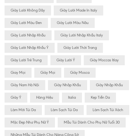
Giày Lười Không Dây
Giày Lười Made In Italy
Giày Lười Màu Đen
Giày Lười Màu Nâu
Giày Lười Nhập Khẩu
Giày Lười Nhập Khẩu Italy
Giày Lười Nhập Khẩu Ý
Giày Lười Thời Trang
Giày Lười Trẻ Trung
Giày Lười Ý
Giày Moccas Itlay
Giay Mọi
Giày Mọi
Giày Mosca
Giày Nam Hà Nội
Giày Nhâp Khẩu
Giày Nhập Khẩu
Giày Ý
Hàng Hiệu
Italia
Kẹp Tiền Da
Làm Mới Túi Da
Làm Sạch Túi Da
Làm Sạch Túi Xách
Mặc Đẹp Như Phụ Nữ Ý
Mẫu Túi Dành Cho Phụ Nữ Tuổi 30
Những Mẫu Túi Dành Cho Nàng Công Sở