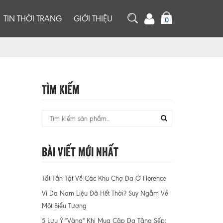
TIN THỜI TRANG
GIỚI THIỆU
0
Tìm Kiếm
Bài Viết Mới Nhất
Tất Tần Tật Về Các Khu Chợ Da Ở Florence
Ví Da Nam Liệu Đã Hết Thời? Suy Ngẫm Về
Một Biểu Tượng
5 Lưu Ý "Vàng" Khi Mua Cặp Da Tặng Sếp: