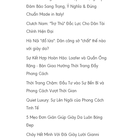
Đảm Bảo Sang Trọng, Ý Nghĩa & Đúng
Chuẩn Made in Italy!
Clutch Nam: "Trợ Thủ" Đắc Lực Cho Dân Tài
Chính Hiện Đại
Hà Nội "đổ lửa": Dân công sở "chất" thế nào
với giày da?
Sự Kết Hợp Hoàn Hảo: Loafer và Quần Ống
Rộng - Bản Giao Hưởng Thời Trang Đầy
Phong Cách
Thời Trang Chậm: Đầu Tư vào Sự Bền Bỉ và
Phong Cách Vượt Thời Gian
Quiet Luxury: Sự Lên Ngôi của Phong Cách
Tinh Tế
5 Mẹo Đơn Giản Giúp Giày Da Luôn Bóng
Đẹp
Cháy Hết Mình Với Đôi Giày Lười Gianni