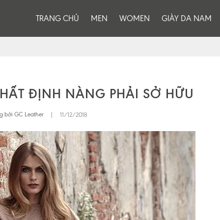
TRANG CHỦ
MEN
WOMEN
GIÀY DA NAM
HẤT ĐỊNH NÀNG PHẢI SỞ HỮU
g bởi GC Leather
|
11/12/2018