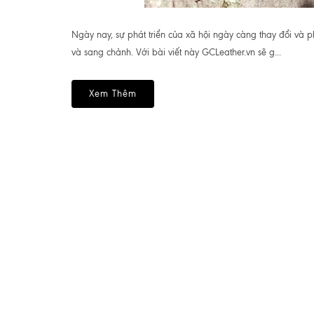
Ngày nay, sự phát triển của xã hội ngày càng thay đổi và p
và sang chảnh. Với bài viết này GCLeather.vn sẽ g...
Xem Thêm