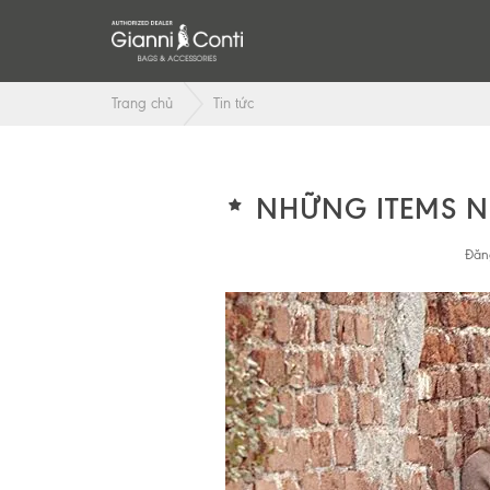
Trang chủ
Tin tức
NHỮNG ITEMS N
Đăn