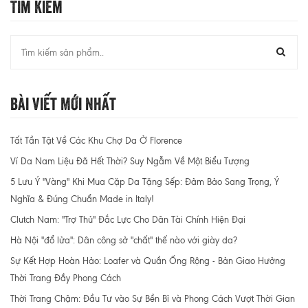
Tìm Kiếm
Bài Viết Mới Nhất
Tất Tần Tật Về Các Khu Chợ Da Ở Florence
Ví Da Nam Liệu Đã Hết Thời? Suy Ngẫm Về Một Biểu Tượng
5 Lưu Ý "Vàng" Khi Mua Cặp Da Tặng Sếp: Đảm Bảo Sang Trọng, Ý
Nghĩa & Đúng Chuẩn Made in Italy!
Clutch Nam: "Trợ Thủ" Đắc Lực Cho Dân Tài Chính Hiện Đại
Hà Nội "đổ lửa": Dân công sở "chất" thế nào với giày da?
Sự Kết Hợp Hoàn Hảo: Loafer và Quần Ống Rộng - Bản Giao Hưởng
Thời Trang Đầy Phong Cách
Thời Trang Chậm: Đầu Tư vào Sự Bền Bỉ và Phong Cách Vượt Thời Gian