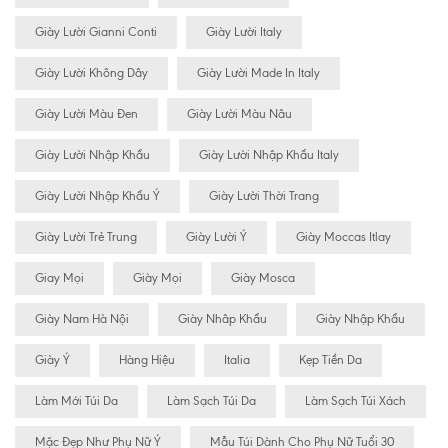
Giày Lười Gianni Conti
Giày Lười Italy
Giày Lười Không Dây
Giày Lười Made In Italy
Giày Lười Màu Đen
Giày Lười Màu Nâu
Giày Lười Nhập Khẩu
Giày Lười Nhập Khẩu Italy
Giày Lười Nhập Khẩu Ý
Giày Lười Thời Trang
Giày Lười Trẻ Trung
Giày Lười Ý
Giày Moccas Itlay
Giay Mọi
Giày Mọi
Giày Mosca
Giày Nam Hà Nội
Giày Nhâp Khẩu
Giày Nhập Khẩu
Giày Ý
Hàng Hiệu
Italia
Kẹp Tiền Da
Làm Mới Túi Da
Làm Sạch Túi Da
Làm Sạch Túi Xách
Mặc Đẹp Như Phụ Nữ Ý
Mẫu Túi Dành Cho Phụ Nữ Tuổi 30