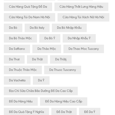
Cửa Hàng Quà Tặng Đồ Da
Cửa Hàng Thắt Lưng Hàng Hiệu
Cửa Hàng Túi Da Nam Hà Nội
Cửa Hàng Túi Xách Nữ Hà Nội
Da Bò
Da Bò Italy
Da Bò Nhập Khẩu
Da Bò Thảo Mộc
Da Bò Ý
Da Nhập Khẩu Ý
Da Saffiano
Da Thảo Mộc
Da Thao Moc Tuscany
Da That
Da Thật
Da Thâtj
Da Thuộc Thảo Mộc
Da Thuoc Tuscanny
Da Vachetta
Da Ý
Địa Chỉ Sữa Chữa Bão Dưỡng Đồ Da Cao Cấp
Đồ Da Hàng Hiệu
Đồ Da Hàng Hiệu Cao Cấp
Đồ Da Quà Tặng Ý Nghĩa
Đồ Da Thật
Đồ Da Ý