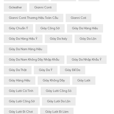
Gcleather
Gianni Conti
Gianni Conti Thương Hiệu Toàn Cầu
Gianni Coti
Giày Chuẩn Ý
Giày Công Sở
Giày Da Hàng Hiệu
Giày Da Hàng Hiệu Ý
Giày Da Italy
Giày Da Lộn
Giày Da Nam Hàng Hiệu
Giày Da Nam Không Dây Nhập Khẩu
Giày Da Nhập Khẩu Ý
Giày Da Thật
Giày Da Ý
Giày Đế Da
Giày Hàng Hiệu
Giày Không Dây
Giày Lười
Giày Lười Cá Tính
Giày Lười Công Sỏ
Giày Lười Công Sở
Giày Lười Da Lộn
Giày Lười Đi Chơi
Giày Lười Đi Làm