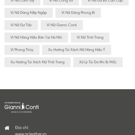
Ví Nữ Cầm Tay
Ví Nữ Công Sở
Ví Nữ Da Bò Cao Cấp
Ví Nữ Dáng Nắp Ngập
Ví Nữ Dáng Phong Bì
Ví Nữ Dự Tiệc
Ví Nữ Gianni Conti
Ví Nữ Hàng Hiệu Bán Tại Hà Nôi
Ví Nữ Thời Trang
Ví Phong Thủy
Xu Hướng Túi Xách Nữ Hàng Hiệu Ý
Xu Hướng Túi Xách Nữ Thời Trang
Xử Lý Túi Da Khi Bị Mốc
Địa chỉ:
www.gcleather.vn