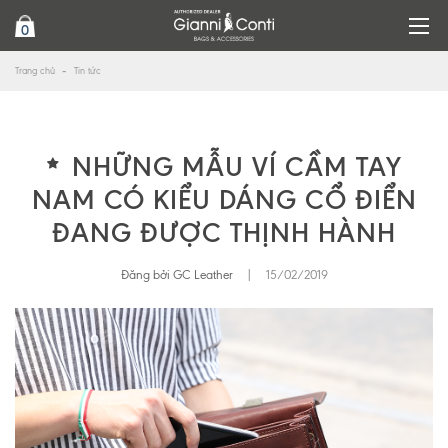
0
Trang chủ
Tin tức
NHỮNG MẪU VÍ CẦM TAY
NAM CÓ KIỂU DÁNG CỔ ĐIỂN
ĐANG ĐƯỢC THỊNH HÀNH
Đăng bởi GC Leather
|
15/02/2019