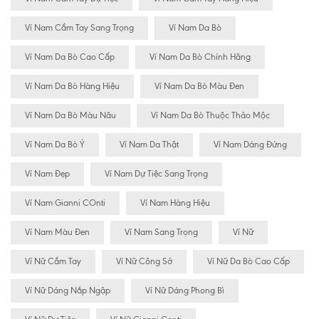
Ví Nam Cầm Tay Sang Trọng
Ví Nam Da Bò
Ví Nam Da Bò Cao Cấp
Ví Nam Da Bò Chính Hãng
Ví Nam Da Bò Hàng Hiệu
Ví Nam Da Bò Màu Đen
Ví Nam Da Bò Màu Nâu
Ví Nam Da Bò Thuộc Thảo Mộc
Ví Nam Da Bò Ý
Ví Nam Da Thật
Ví Nam Dáng Đứng
Ví Nam Đẹp
Ví Nam Dự Tiệc Sang Trọng
Ví Nam Gianni COnti
Ví Nam Hàng Hiệu
Ví Nam Màu Đen
Ví Nam Sang Trọng
Ví Nữ
Ví Nữ Cầm Tay
Ví Nữ Công Sở
Ví Nữ Da Bò Cao Cấp
Ví Nữ Dáng Nắp Ngập
Ví Nữ Dáng Phong Bì