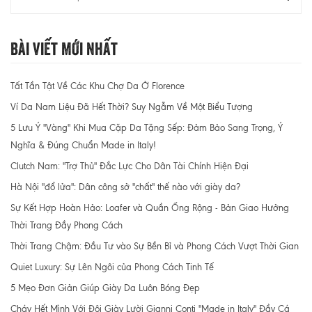
Bài Viết Mới Nhất
Tất Tần Tật Về Các Khu Chợ Da Ở Florence
Ví Da Nam Liệu Đã Hết Thời? Suy Ngẫm Về Một Biểu Tượng
5 Lưu Ý "Vàng" Khi Mua Cặp Da Tặng Sếp: Đảm Bảo Sang Trọng, Ý
Nghĩa & Đúng Chuẩn Made in Italy!
Clutch Nam: "Trợ Thủ" Đắc Lực Cho Dân Tài Chính Hiện Đại
Hà Nội "đổ lửa": Dân công sở "chất" thế nào với giày da?
Sự Kết Hợp Hoàn Hảo: Loafer và Quần Ống Rộng - Bản Giao Hưởng
Thời Trang Đầy Phong Cách
Thời Trang Chậm: Đầu Tư vào Sự Bền Bỉ và Phong Cách Vượt Thời Gian
Quiet Luxury: Sự Lên Ngôi của Phong Cách Tinh Tế
5 Mẹo Đơn Giản Giúp Giày Da Luôn Bóng Đẹp
Cháy Hết Mình Với Đôi Giày Lười Gianni Conti "Made in Italy" Đầy Cá