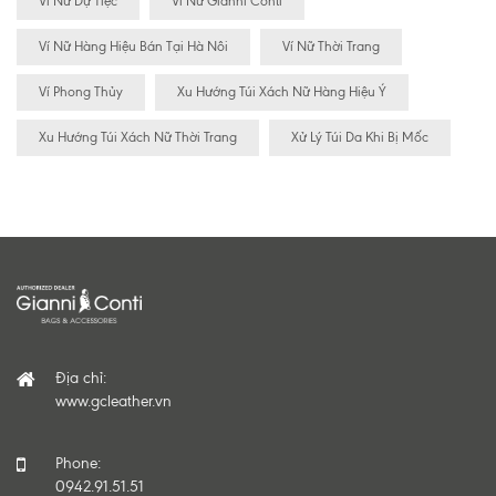
Ví Nữ Dự Tiệc
Ví Nữ Gianni Conti
Ví Nữ Hàng Hiệu Bán Tại Hà Nôi
Ví Nữ Thời Trang
Ví Phong Thủy
Xu Hướng Túi Xách Nữ Hàng Hiệu Ý
Xu Hướng Túi Xách Nữ Thời Trang
Xử Lý Túi Da Khi Bị Mốc
Địa chỉ:
www.gcleather.vn
Phone:
0942.91.51.51