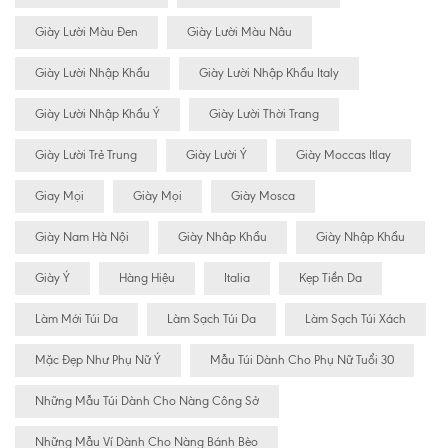
Giày Lười Màu Đen
Giày Lười Màu Nâu
Giày Lười Nhập Khẩu
Giày Lười Nhập Khẩu Italy
Giày Lười Nhập Khẩu Ý
Giày Lười Thời Trang
Giày Lười Trẻ Trung
Giày Lười Ý
Giày Moccas Itlay
Giay Mọi
Giày Mọi
Giày Mosca
Giày Nam Hà Nội
Giày Nhâp Khẩu
Giày Nhập Khẩu
Giày Ý
Hàng Hiệu
Italia
Kẹp Tiền Da
Làm Mới Túi Da
Làm Sạch Túi Da
Làm Sạch Túi Xách
Mặc Đẹp Như Phụ Nữ Ý
Mẫu Túi Dành Cho Phụ Nữ Tuổi 30
Những Mẫu Túi Dành Cho Nàng Công Sở
Những Mẫu Ví Dành Cho Nàng Bánh Bèo