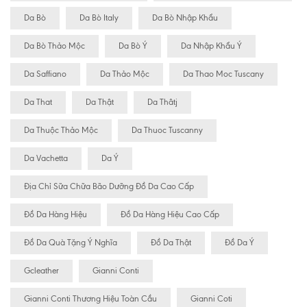
Da Bò
Da Bò Italy
Da Bò Nhập Khẩu
Da Bò Thảo Mộc
Da Bò Ý
Da Nhập Khẩu Ý
Da Saffiano
Da Thảo Mộc
Da Thao Moc Tuscany
Da That
Da Thật
Da Thâtj
Da Thuộc Thảo Mộc
Da Thuoc Tuscanny
Da Vachetta
Da Ý
Địa Chỉ Sữa Chữa Bão Dưỡng Đồ Da Cao Cấp
Đồ Da Hàng Hiệu
Đồ Da Hàng Hiệu Cao Cấp
Đồ Da Quà Tặng Ý Nghĩa
Đồ Da Thật
Đồ Da Ý
Gcleather
Gianni Conti
Gianni Conti Thương Hiệu Toàn Cầu
Gianni Coti