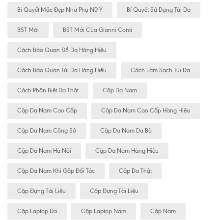
Bí Quyết Mặc Đẹp Như Phụ Nữ Ý
Bí Quyết Sử Dụng Túi Da
BST Mới
BST Mới Của Gianni Conti
Cách Bảo Quan Đồ Da Hàng Hiệu
Cách Bảo Quan Túi Da Hàng Hiệu
Cách Làm Sạch Túi Da
Cách Phân Biệt Da Thật
Cặp Da Nam
Cặp Da Nam Cao Cấp
Cặp Da Nam Cao Cấp Hàng Hiệu
Cặp Da Nam Công Sở
Cặp Da Nam Da Bò
Cặp Da Nam Hà Nội
Cặp Da Nam Hàng Hiệu
Cặp Da Nam Khi Gặp Đối Tác
Cặp Da Thật
Cặp Đựng Tài Liêu
Cặp Đựng Tài Liệu
Cặp Laptop Da
Cặp Laptop Nam
Cặp Nam