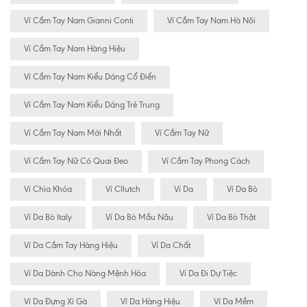
Ví Cầm Tay Nam Gianni Conti
Ví Cầm Tay Nam Hà Nội
Ví Cầm Tay Nam Hàng Hiệu
Ví Cầm Tay Nam Kiểu Dáng Cổ Điển
Ví Cầm Tay Nam Kiểu Dáng Trẻ Trung
Ví Cầm Tay Nam Mới Nhất
Ví Cầm Tay Nữ
Ví Cầm Tay Nữ Có Quai Đeo
Ví Cầm Tay Phong Cách
Ví Chìa Khóa
Ví Cllutch
Ví Da
Ví Da Bò
Ví Da Bò Italy
Ví Da Bò Mầu Nâu
Ví Da Bò Thật
Ví Da Cầm Tay Hàng Hiệu
Ví Da Chất
Ví Da Dành Cho Nàng Mệnh Hỏa
Ví Da Đi Dự Tiệc
Ví Da Đựng Xì Gà
Ví Da Hàng Hiệu
Ví Da Mềm