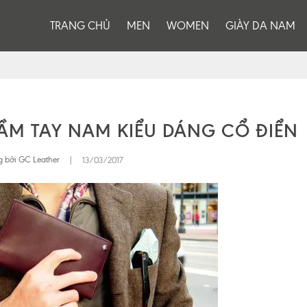
TRANG CHỦ
MEN
WOMEN
GIÀY DA NAM
CẦM TAY NAM KIỂU DÁNG CỔ ĐIỂN
 bởi GC Leather
|
13/03/2017