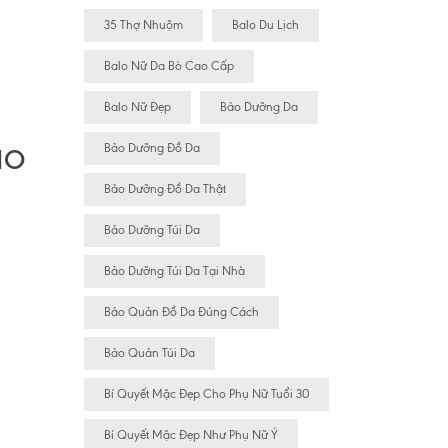
35 Thợ Nhuộm
Balo Du Lịch
Balo Nữ Da Bò Cao Cấp
Balo Nữ Đẹp
Bảo Dưỡng Da
Bảo Dưỡng Đồ Da
HO
Bảo Dưỡng Đồ Da Thật
Bảo Dưỡng Túi Da
Bảo Dưỡng Túi Da Tại Nhà
Bảo Quản Đồ Da Đúng Cách
Bảo Quản Túi Da
Bí Quyết Mặc Đẹp Cho Phụ Nữ Tuổi 30
Bí Quyết Mặc Đẹp Như Phụ Nữ Ý