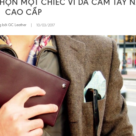
CHỌN MỘT CHIẾC VÍ DA CẦM TAY 
CAO CẤP
 bởi GC Leather
|
10/03/2017