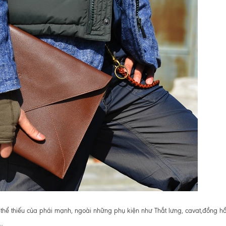
ể thiếu của phái mạnh, ngoài những phụ kiện như Thắt lưng, cavat,đồng hồ,..
.