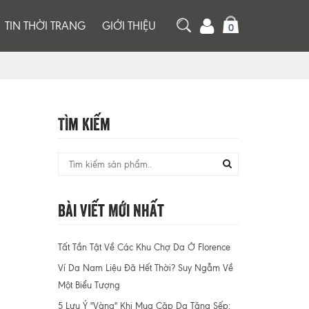
TIN THỜI TRANG
GIỚI THIỆU
0
Tìm Kiếm
Bài Viết Mới Nhất
Tất Tần Tật Về Các Khu Chợ Da Ở Florence
Ví Da Nam Liệu Đã Hết Thời? Suy Ngẫm Về
Một Biểu Tượng
5 Lưu Ý "Vàng" Khi Mua Cặp Da Tặng Sếp: