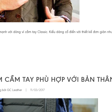
nh với dòng ví cầm tay Classic. Kiểu dáng cổ điển với thiết kế đơn giản như
M CẦM TAY PHÙ HỢP VỚI BẢN THÂ
g bởi GC Leather
|
11/03/2017