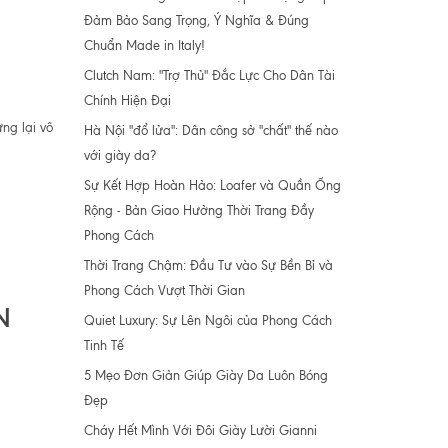
Đảm Bảo Sang Trọng, Ý Nghĩa & Đúng
Chuẩn Made in Italy!
Clutch Nam: "Trợ Thủ" Đắc Lực Cho Dân Tài
Chính Hiện Đại
ng lại vô
Hà Nội "đổ lửa": Dân công sở "chất" thế nào
với giày da?
Sự Kết Hợp Hoàn Hảo: Loafer và Quần Ống
Rộng - Bản Giao Hưởng Thời Trang Đầy
Phong Cách
Thời Trang Chậm: Đầu Tư vào Sự Bền Bỉ và
Phong Cách Vượt Thời Gian
N
Quiet Luxury: Sự Lên Ngôi của Phong Cách
Tinh Tế
5 Mẹo Đơn Giản Giúp Giày Da Luôn Bóng
Đẹp
Cháy Hết Mình Với Đôi Giày Lười Gianni