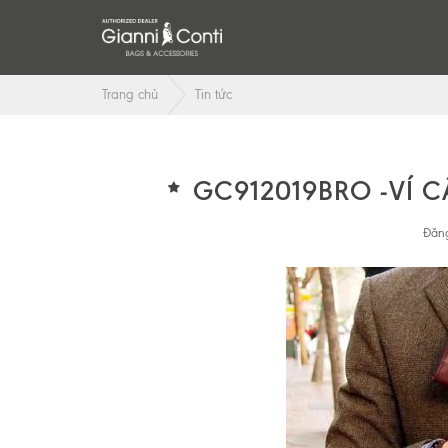
Trang chủ
Tin tức
GC912019BRO -VÍ 
Đăng