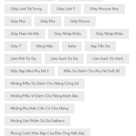
Giày Lười Trẻ Trung
Giày Lười Ý
Giày Moccas Itlay
Giay Mọi
Giày Mọi
Giày Mosca
Giày Nam Hà Nội
Giày Nhâp Khẩu
Giày Nhập Khẩu
Giày Ý
Hàng Hiệu
Italia
Kẹp Tiền Da
Làm Mới Túi Da
Làm Sạch Túi Da
Làm Sạch Túi Xách
Mặc Đẹp Như Phụ Nữ Ý
Mẫu Túi Dành Cho Phụ Nữ Tuổi 30
Những Mẫu Túi Dành Cho Nàng Công Sở
Những Mẫu Ví Dành Cho Nàng Bánh Bèo
Những Phụ Kiện Cần Có Cho Nàng
Những Sản Phẩm Túi Da Saffiano
Phong Cách Mặc Đẹp Của Đàn Ông Hiện Đại