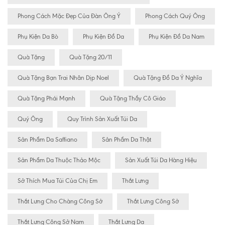
Phong Cách Mặc Đẹp Của Đàn Ông Ý
Phong Cách Quý Ông
Phụ Kiện Da Bò
Phụ Kiện Đồ Da
Phụ Kiện Đồ Da Nam
Quà Tặng
Quà Tặng 20/11
Quà Tặng Bạn Trai Nhân Dịp Noel
Quà Tặng Đồ Da Ý Nghĩa
Quà Tặng Phái Mạnh
Quà Tặng Thầy Cô Giáo
Quý Ông
Quy Trình Sản Xuất Túi Da
Sản Phẩm Da Saffiano
Sản Phẩm Da Thật
Sản Phẩm Da Thuộc Thảo Mộc
Sản Xuất Túi Da Hàng Hiệu
Sở Thích Mua Túi Của Chị Em
Thắt Lưng
Thắt Lưng Cho Chàng Công Sở
Thắt Lưng Công Sở
Thắt Lưng Công Sở Nam
Thắt Lưng Da