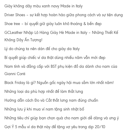
Giày không dây màu xanh navy Made in Italy
Driver Shoes – sự kết hợp hoàn hảo giữa phong cách và sự tiện dụng
Shoe tree – bí quyết giữ giày luôn khô thoáng & bền đẹp
GCLeather Nhập Lô Hàng Giày Hè Made in Italy – Những Thiết Kế
Không Dây Ấn Tượng!
Lý do chúng ta nên dán đế cho giày da Italy
Bí quyết giúp chiếc ví da thật dùng nhiều năm vẫn mới đẹp
Nam tính và đẳng cấp với BST phụ kiện đồ da dành cho nam của
Gianni Conti
Black Friday là gì? Nguồn gốc ngày hội mua sắm lớn nhất năm!
Những loại da phù hợp nhất để làm thắt lưng
Hướng dẫn cách Đo và Cắt thắt lưng nam đúng chuẩn
Những lưu ý khi mua ví nam tặng sinh nhật bố
Những tiêu chí giúp bạn chọn quà cho nam giới dễ dàng và ưng ý
Gợi Ý 5 mẫu ví da thật này để tặng vợ yêu trong dịp 20/10