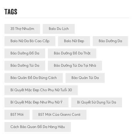
Tags
35 Thợ Nhuộm
Balo Du Lịch
Balo Nữ Da Bò Cao Cấp
Balo Nữ Đẹp
Bảo Dưỡng Da
Bảo Dưỡng Đồ Da
Bảo Dưỡng Đồ Da Thật
Bảo Dưỡng Túi Da
Bảo Dưỡng Túi Da Tại Nhà
Bảo Quản Đồ Da Đúng Cách
Bảo Quản Túi Da
Bí Quyết Mặc Đẹp Cho Phụ Nữ Tuổi 30
Bí Quyết Mặc Đẹp Như Phụ Nữ Ý
Bí Quyết Sử Dụng Túi Da
BST Mới
BST Mới Của Gianni Conti
Cách Bảo Quan Đồ Da Hàng Hiệu