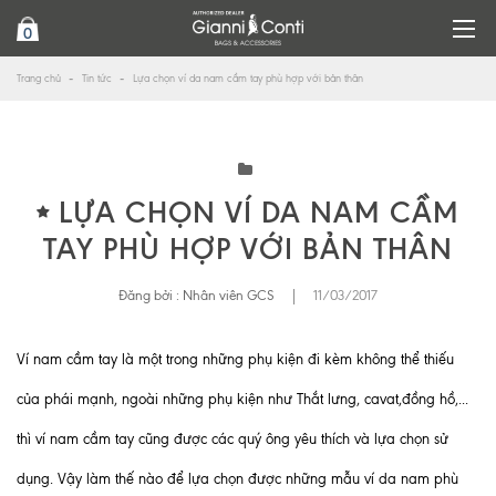
0
Trang chủ
Tin tức
Lựa chọn ví da nam cầm tay phù hợp với bản thân
LỰA CHỌN VÍ DA NAM CẦM
TAY PHÙ HỢP VỚI BẢN THÂN
Đăng bởi :
Nhân viên GCS
|
11/03/2017
Ví nam cầm tay là một trong những phụ kiện đi kèm không thể thiếu
của phái mạnh, ngoài những phụ kiện như Thắt lưng, cavat,đồng hồ,...
thì ví nam cầm tay cũng được các quý ông yêu thích và lựa chọn sử
dụng. Vậy làm thế nào để lựa chọn được những mẫu ví da nam phù