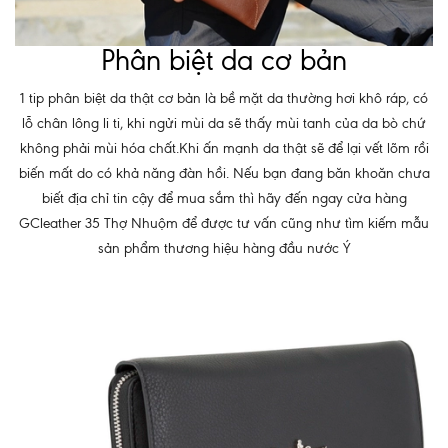
Phân biệt da cơ bản
1 tip phân biệt da thật cơ bản là bề mặt da thường hơi khô ráp, có
lỗ chân lông li ti, khi ngửi mùi da sẽ thấy mùi tanh của da bò chứ
không phải mùi hóa chất.Khi ấn mạnh da thật sẽ để lại vết lõm rồi
biến mất do có khả năng đàn hồi. Nếu bạn đang băn khoăn chưa
biết địa chỉ tin cậy để mua sắm thì hãy đến ngay cửa hàng
GCleather 35 Thợ Nhuộm để được tư vấn cũng như tìm kiếm mẫu
sản phẩm thương hiệu hàng đầu nước Ý