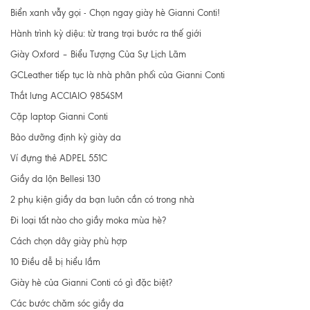
Biển xanh vẫy gọi - Chọn ngay giày hè Gianni Conti!
Hành trình kỳ diệu: từ trang trại bước ra thế giới
Giày Oxford – Biểu Tượng Của Sự Lịch Lãm
GCLeather tiếp tục là nhà phân phối của Gianni Conti
Thắt lưng ACCIAIO 9854SM
Cặp laptop Gianni Conti
Bảo dưỡng định kỳ giày da
Ví đựng thẻ ADPEL 551C
Giầy da lộn Bellesi 130
2 phụ kiện giầy da bạn luôn cần có trong nhà
Đi loại tất nào cho giầy moka mùa hè?
Cách chọn dây giày phù hợp
10 Điều dễ bị hiểu lầm
Giày hè của Gianni Conti có gì đặc biệt?
Các bước chăm sóc giầy da