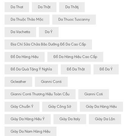
Da That
Da Thật
Da Thâtj
Da Thuộc Thảo Mộc
Da Thuoc Tuscanny
Da Vachetta
Da Ý
Địa Chỉ Sữa Chữa Bão Dưỡng Đồ Da Cao Cấp
Đồ Da Hàng Hiệu
Đồ Da Hàng Hiệu Cao Cấp
Đồ Da Quà Tặng Ý Nghĩa
Đồ Da Thật
Đồ Da Ý
Gcleather
Gianni Conti
Gianni Conti Thương Hiệu Toàn Cầu
Gianni Coti
Giày Chuẩn Ý
Giày Công Sở
Giày Da Hàng Hiệu
Giày Da Hàng Hiệu Ý
Giày Da Italy
Giày Da Lộn
Giày Da Nam Hàng Hiệu