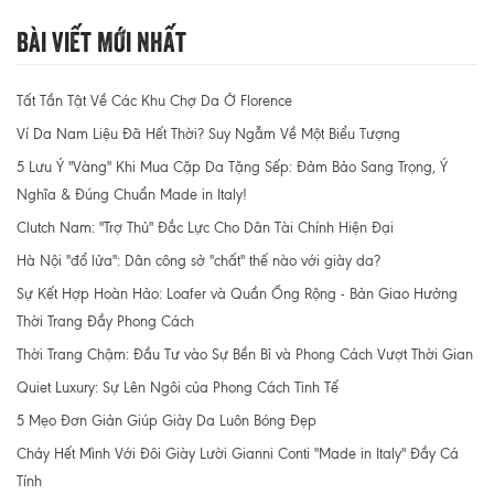
Bài Viết Mới Nhất
Tất Tần Tật Về Các Khu Chợ Da Ở Florence
Ví Da Nam Liệu Đã Hết Thời? Suy Ngẫm Về Một Biểu Tượng
5 Lưu Ý "Vàng" Khi Mua Cặp Da Tặng Sếp: Đảm Bảo Sang Trọng, Ý
Nghĩa & Đúng Chuẩn Made in Italy!
Clutch Nam: "Trợ Thủ" Đắc Lực Cho Dân Tài Chính Hiện Đại
Hà Nội "đổ lửa": Dân công sở "chất" thế nào với giày da?
Sự Kết Hợp Hoàn Hảo: Loafer và Quần Ống Rộng - Bản Giao Hưởng
Thời Trang Đầy Phong Cách
Thời Trang Chậm: Đầu Tư vào Sự Bền Bỉ và Phong Cách Vượt Thời Gian
Quiet Luxury: Sự Lên Ngôi của Phong Cách Tinh Tế
5 Mẹo Đơn Giản Giúp Giày Da Luôn Bóng Đẹp
Cháy Hết Mình Với Đôi Giày Lười Gianni Conti "Made in Italy" Đầy Cá
Tính