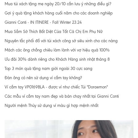
Mua túi xách tặng mẹ ngày 20/10 cần lưu ý những điều gì?
Gợi ý quà tặng khách hàng cuối năm cho các doanh nghiệp
Gianni Conti - IN ITINERE - Fall Winter 23.24
Mua Sắm Sở Thích Bất Diệt Của Tất Cả Chị Em Phụ Nữ
Nguyên tắc phối đồ với túi xách công sở siêu xinh cho các nàng
Mách các ông chồng chiêu làm lành với vợ hiệu quả 100%
Ưu đãi 30% dành riêng cho Khách Hàng sinh nhật tháng 8
Top 3 món quà tặng nam giới ngoài 30 cực sang
Đàn ông có nên sử dụng ví cầm tay không?
Ví cầm tay VP0169BLA - được ví như chiếc Túi "Doraemon"
Các mẫu ví cầm tay nam đẹp và bán chạy nhất tại Gianni Conti
Người mệnh Thủy sử dụng ví màu gì hợp mệnh nhất