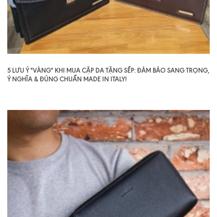
5 LƯU Ý "VÀNG" KHI MUA CẶP DA TẶNG SẾP: ĐẢM BẢO SANG TRỌNG,
Ý NGHĨA & ĐÚNG CHUẨN MADE IN ITALY!