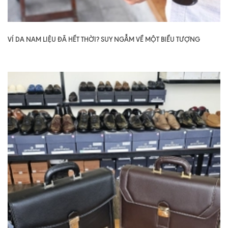
VÍ DA NAM LIỆU ĐÃ HẾT THỜI? SUY NGẪM VỀ MỘT BIỂU TƯỢNG