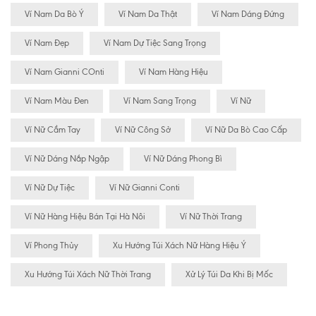
Ví Nam Da Bò Ý
Ví Nam Da Thật
Ví Nam Dáng Đứng
Ví Nam Đẹp
Ví Nam Dự Tiệc Sang Trọng
Ví Nam Gianni COnti
Ví Nam Hàng Hiệu
Ví Nam Màu Đen
Ví Nam Sang Trọng
Ví Nữ
Ví Nữ Cầm Tay
Ví Nữ Công Sở
Ví Nữ Da Bò Cao Cấp
Ví Nữ Dáng Nắp Ngập
Ví Nữ Dáng Phong Bì
Ví Nữ Dự Tiệc
Ví Nữ Gianni Conti
Ví Nữ Hàng Hiệu Bán Tại Hà Nôi
Ví Nữ Thời Trang
Ví Phong Thủy
Xu Hướng Túi Xách Nữ Hàng Hiệu Ý
Xu Hướng Túi Xách Nữ Thời Trang
Xử Lý Túi Da Khi Bị Mốc