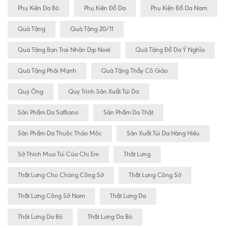
Phụ Kiện Da Bò
Phụ Kiện Đồ Da
Phụ Kiện Đồ Da Nam
Quà Tặng
Quà Tặng 20/11
Quà Tặng Bạn Trai Nhân Dịp Noel
Quà Tặng Đồ Da Ý Nghĩa
Quà Tặng Phái Mạnh
Quà Tặng Thầy Cô Giáo
Quý Ông
Quy Trình Sản Xuất Túi Da
Sản Phẩm Da Saffiano
Sản Phẩm Da Thật
Sản Phẩm Da Thuộc Thảo Mộc
Sản Xuất Túi Da Hàng Hiệu
Sở Thích Mua Túi Của Chị Em
Thắt Lưng
Thắt Lưng Cho Chàng Công Sở
Thắt Lưng Công Sở
Thắt Lưng Công Sở Nam
Thắt Lưng Da
Thăt Lưng Da Bò
Thắt Lưng Da Bò