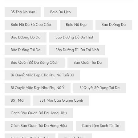
35 Thợ Nhuộm
Balo Du Lịch
Balo Nữ Da Bò Cao Cấp
Balo Nữ Đẹp
Bảo Dưỡng Da
Bảo Dưỡng Đồ Da
Bảo Dưỡng Đồ Da Thật
Bảo Dưỡng Túi Da
Bảo Dưỡng Túi Da Tại Nhà
Bảo Quản Đồ Da Đúng Cách
Bảo Quản Túi Da
Bí Quyết Mặc Đẹp Cho Phụ Nữ Tuổi 30
Bí Quyết Mặc Đẹp Như Phụ Nữ Ý
Bí Quyết Sử Dụng Túi Da
BST Mới
BST Mới Của Gianni Conti
Cách Bảo Quan Đồ Da Hàng Hiệu
Cách Bảo Quan Túi Da Hàng Hiệu
Cách Làm Sạch Túi Da