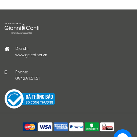
Địa chỉ:
www.gcleather.vn
Phone:
0942.91.51.51