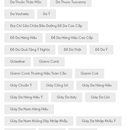
Da Thuộc Thảo Mộc
Da Thuoc Tuscanny
Da Vachetta
Da Ý
Địa Chỉ Sữa Chữa Bão Dưỡng Đồ Da Cao Cấp
Đồ Da Hàng Hiệu
Đồ Da Hàng Hiệu Cao Cấp
Đồ Da Quà Tặng Ý Nghĩa
Đồ Da Thật
Đồ Da Ý
Gcleather
Gianni Conti
Gianni Conti Thương Hiệu Toàn Cầu
Gianni Coti
Giày Chuẩn Ý
Giày Công Sở
Giày Da Hàng Hiệu
Giày Da Hàng Hiệu Ý
Giày Da Italy
Giày Da Lộn
Giày Da Nam Hàng Hiệu
Giày Da Nam Không Dây Nhập Khẩu
Giày Da Nhập Khẩu Ý