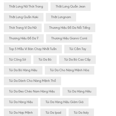
Thắt Lưng Nữ Thời Trang
Thắt Lưng Quần Jean
Thắt Lưng Quần Kaki
Thắt Lưngnam
Thời Trang Ví Da Nữ
Thương Hiệu Đồ Da Nổi Tiếng
Thương Hiệu Đồ Da Ý
Thương Hiệu Gianni Conti
Top 5 Mẫu Ví Bán Chạy Nhất Tuần
Túi Cầm Tay
Túi Công Sở
Túi Da Bò
Túi Da Bò Cao Cấp
Túi Da Bò Hàng Hiệu
Túi Da Cho Nàng Mệnh Hỏa
Túi Da Dành Cho Nàng Mệnh Thổ
Túi Da Đeo Chéo Nam Hàng Hiệu
Túi Da Hàng Hiêu
Túi Da Hàng Hiệu
Túi Da Hàng Hiệu Giảm Giá
Túi Da Hợp Mệnh
Túi Da Ipad
Túi Da Italy