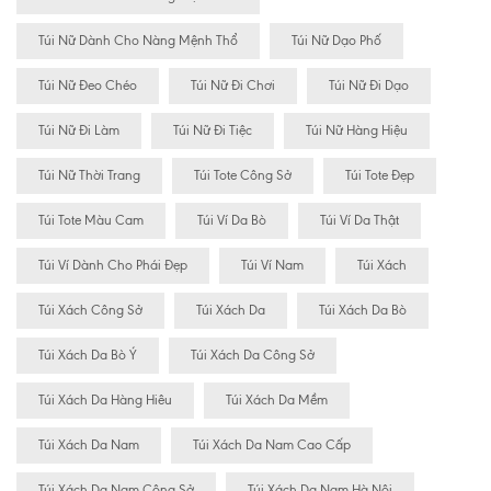
Túi Nữ Dành Cho Nàng Mệnh Thổ
Túi Nữ Dạo Phố
Túi Nữ Đeo Chéo
Túi Nữ Đi Chơi
Túi Nữ Đi Dạo
Túi Nữ Đi Làm
Túi Nữ Đi Tiệc
Túi Nữ Hàng Hiệu
Túi Nữ Thời Trang
Túi Tote Công Sở
Túi Tote Đẹp
Túi Tote Màu Cam
Túi Ví Da Bò
Túi Ví Da Thật
Túi Ví Dành Cho Phái Đẹp
Túi Ví Nam
Túi Xách
Túi Xách Công Sở
Túi Xách Da
Túi Xách Da Bò
Túi Xách Da Bò Ý
Túi Xách Da Công Sở
Túi Xách Da Hàng Hiêu
Túi Xách Da Mềm
Túi Xách Da Nam
Túi Xách Da Nam Cao Cấp
Túi Xách Da Nam Công Sở
Túi Xách Da Nam Hà Nội