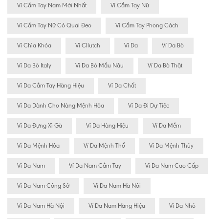
Ví Cầm Tay Nam Mới Nhất
Ví Cầm Tay Nữ
Ví Cầm Tay Nữ Có Quai Đeo
Ví Cầm Tay Phong Cách
Ví Chìa Khóa
Ví Cllutch
Ví Da
Ví Da Bò
Ví Da Bò Italy
Ví Da Bò Mầu Nâu
Ví Da Bò Thật
Ví Da Cầm Tay Hàng Hiệu
Ví Da Chất
Ví Da Dành Cho Nàng Mệnh Hỏa
Ví Da Đi Dự Tiệc
Ví Da Đựng Xì Gà
Ví Da Hàng Hiệu
Ví Da Mềm
Vi Da Mệnh Hỏa
Ví Da Mệnh Thổ
Ví Da Mệnh Thủy
Ví Da Nam
Ví Da Nam Cầm Tay
Ví Da Nam Cao Cấp
Ví Da Nam Công Sở
Ví Da Nam Hà Nôi
Ví Da Nam Hà Nội
Ví Da Nam Hàng Hiệu
Ví Da Nhỏ