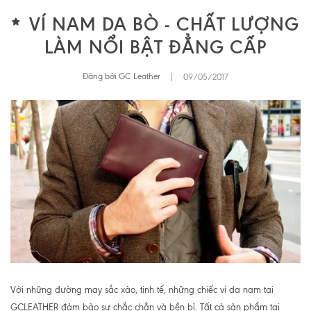
VÍ NAM DA BÒ - CHẤT LƯỢNG
LÀM NỔI BẬT ĐẲNG CẤP
Đăng bởi GC Leather
|
09/05/2017
Với những đường may sắc xảo, tinh tế, những chiếc ví da nam tại
GCLEATHER đảm bảo sự chắc chắn và bền bỉ. Tất cả sản phẩm tại