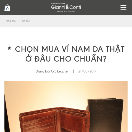
0
Trang chủ
Tin tức
CHỌN MUA VÍ NAM DA THẬT
Ở ĐÂU CHO CHUẨN?
Đăng bởi GC Leather
|
21/05/2017