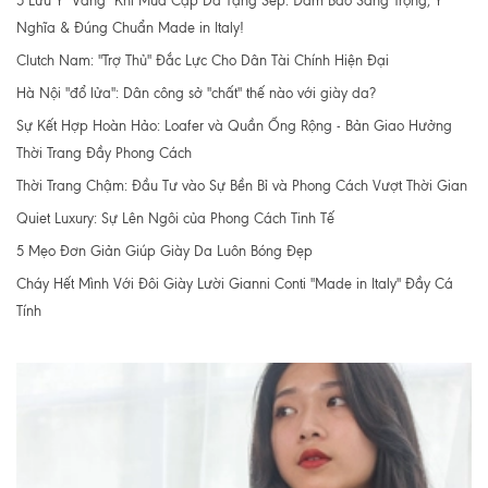
5 Lưu Ý "Vàng" Khi Mua Cặp Da Tặng Sếp: Đảm Bảo Sang Trọng, Ý
Nghĩa & Đúng Chuẩn Made in Italy!
Clutch Nam: "Trợ Thủ" Đắc Lực Cho Dân Tài Chính Hiện Đại
Hà Nội "đổ lửa": Dân công sở "chất" thế nào với giày da?
Sự Kết Hợp Hoàn Hảo: Loafer và Quần Ống Rộng - Bản Giao Hưởng
Thời Trang Đầy Phong Cách
Thời Trang Chậm: Đầu Tư vào Sự Bền Bỉ và Phong Cách Vượt Thời Gian
Quiet Luxury: Sự Lên Ngôi của Phong Cách Tinh Tế
5 Mẹo Đơn Giản Giúp Giày Da Luôn Bóng Đẹp
Cháy Hết Mình Với Đôi Giày Lười Gianni Conti "Made in Italy" Đầy Cá
Tính