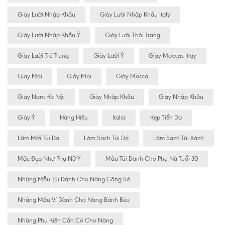
Giày Lười Nhập Khẩu
Giày Lười Nhập Khẩu Italy
Giày Lười Nhập Khẩu Ý
Giày Lười Thời Trang
Giày Lười Trẻ Trung
Giày Lười Ý
Giày Moccas Itlay
Giay Mọi
Giày Mọi
Giày Mosca
Giày Nam Hà Nội
Giày Nhâp Khẩu
Giày Nhập Khẩu
Giày Ý
Hàng Hiệu
Italia
Kẹp Tiền Da
Làm Mới Túi Da
Làm Sạch Túi Da
Làm Sạch Túi Xách
Mặc Đẹp Như Phụ Nữ Ý
Mẫu Túi Dành Cho Phụ Nữ Tuổi 30
Những Mẫu Túi Dành Cho Nàng Công Sở
Những Mẫu Ví Dành Cho Nàng Bánh Bèo
Những Phụ Kiện Cần Có Cho Nàng