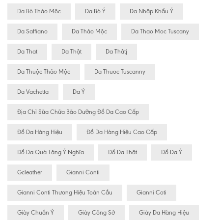
Da Bò Thảo Mộc
Da Bò Ý
Da Nhập Khẩu Ý
Da Saffiano
Da Thảo Mộc
Da Thao Moc Tuscany
Da That
Da Thật
Da Thâtj
Da Thuộc Thảo Mộc
Da Thuoc Tuscanny
Da Vachetta
Da Ý
Địa Chỉ Sữa Chữa Bão Dưỡng Đồ Da Cao Cấp
Đồ Da Hàng Hiệu
Đồ Da Hàng Hiệu Cao Cấp
Đồ Da Quà Tặng Ý Nghĩa
Đồ Da Thật
Đồ Da Ý
Gcleather
Gianni Conti
Gianni Conti Thương Hiệu Toàn Cầu
Gianni Coti
Giày Chuẩn Ý
Giày Công Sở
Giày Da Hàng Hiệu