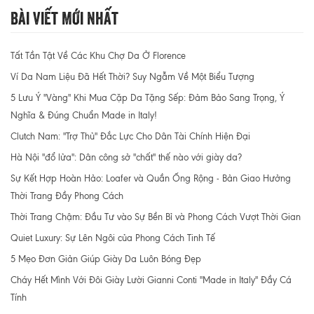
Bài Viết Mới Nhất
Tất Tần Tật Về Các Khu Chợ Da Ở Florence
Ví Da Nam Liệu Đã Hết Thời? Suy Ngẫm Về Một Biểu Tượng
5 Lưu Ý "Vàng" Khi Mua Cặp Da Tặng Sếp: Đảm Bảo Sang Trọng, Ý
Nghĩa & Đúng Chuẩn Made in Italy!
Clutch Nam: "Trợ Thủ" Đắc Lực Cho Dân Tài Chính Hiện Đại
Hà Nội "đổ lửa": Dân công sở "chất" thế nào với giày da?
Sự Kết Hợp Hoàn Hảo: Loafer và Quần Ống Rộng - Bản Giao Hưởng
Thời Trang Đầy Phong Cách
Thời Trang Chậm: Đầu Tư vào Sự Bền Bỉ và Phong Cách Vượt Thời Gian
Quiet Luxury: Sự Lên Ngôi của Phong Cách Tinh Tế
5 Mẹo Đơn Giản Giúp Giày Da Luôn Bóng Đẹp
Cháy Hết Mình Với Đôi Giày Lười Gianni Conti "Made in Italy" Đầy Cá
Tính