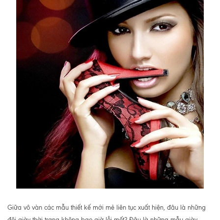
Giữa vô vàn các mẫu thiết kế mới mẻ liên tục xuất hiện, đâu là những
đôi giày thời trang không bao giờ lỗi mốt? Đâu là những mẫu giày