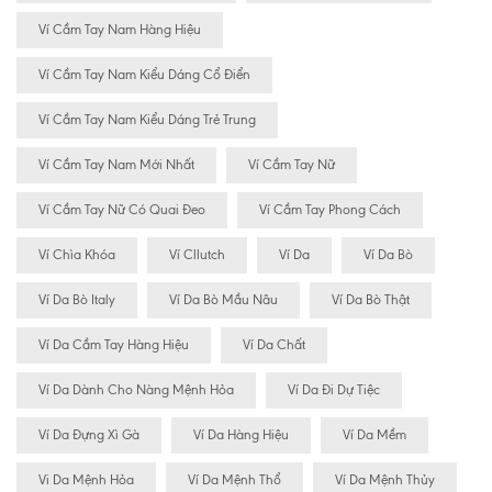
Ví Cầm Tay Nam Hàng Hiệu
Ví Cầm Tay Nam Kiểu Dáng Cổ Điển
Ví Cầm Tay Nam Kiểu Dáng Trẻ Trung
Ví Cầm Tay Nam Mới Nhất
Ví Cầm Tay Nữ
Ví Cầm Tay Nữ Có Quai Đeo
Ví Cầm Tay Phong Cách
Ví Chìa Khóa
Ví Cllutch
Ví Da
Ví Da Bò
Ví Da Bò Italy
Ví Da Bò Mầu Nâu
Ví Da Bò Thật
Ví Da Cầm Tay Hàng Hiệu
Ví Da Chất
Ví Da Dành Cho Nàng Mệnh Hỏa
Ví Da Đi Dự Tiệc
Ví Da Đựng Xì Gà
Ví Da Hàng Hiệu
Ví Da Mềm
Vi Da Mệnh Hỏa
Ví Da Mệnh Thổ
Ví Da Mệnh Thủy