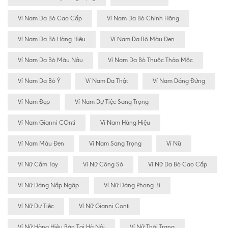
Ví Nam Da Bò Cao Cấp
Ví Nam Da Bò Chính Hãng
Ví Nam Da Bò Hàng Hiệu
Ví Nam Da Bò Màu Đen
Ví Nam Da Bò Màu Nâu
Ví Nam Da Bò Thuộc Thảo Mộc
Ví Nam Da Bò Ý
Ví Nam Da Thật
Ví Nam Dáng Đứng
Ví Nam Đẹp
Ví Nam Dự Tiệc Sang Trọng
Ví Nam Gianni COnti
Ví Nam Hàng Hiệu
Ví Nam Màu Đen
Ví Nam Sang Trọng
Ví Nữ
Ví Nữ Cầm Tay
Ví Nữ Công Sở
Ví Nữ Da Bò Cao Cấp
Ví Nữ Dáng Nắp Ngập
Ví Nữ Dáng Phong Bì
Ví Nữ Dự Tiệc
Ví Nữ Gianni Conti
Ví Nữ Hàng Hiệu Bán Tại Hà Nôi
Ví Nữ Thời Trang