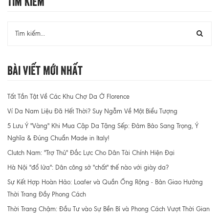
Tìm Kiếm
Bài Viết Mới Nhất
Tất Tần Tật Về Các Khu Chợ Da Ở Florence
Ví Da Nam Liệu Đã Hết Thời? Suy Ngẫm Về Một Biểu Tượng
5 Lưu Ý "Vàng" Khi Mua Cặp Da Tặng Sếp: Đảm Bảo Sang Trọng, Ý
Nghĩa & Đúng Chuẩn Made in Italy!
Clutch Nam: "Trợ Thủ" Đắc Lực Cho Dân Tài Chính Hiện Đại
Hà Nội "đổ lửa": Dân công sở "chất" thế nào với giày da?
Sự Kết Hợp Hoàn Hảo: Loafer và Quần Ống Rộng - Bản Giao Hưởng
Thời Trang Đầy Phong Cách
Thời Trang Chậm: Đầu Tư vào Sự Bền Bỉ và Phong Cách Vượt Thời Gian