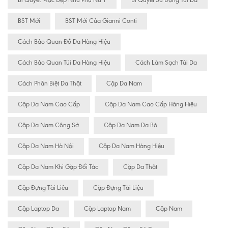
Bí Quyết Mặc Đẹp Như Phụ Nữ Ý
Bí Quyết Sử Dụng Túi Da
BST Mới
BST Mới Của Gianni Conti
Cách Bảo Quan Đồ Da Hàng Hiệu
Cách Bảo Quan Túi Da Hàng Hiệu
Cách Làm Sạch Túi Da
Cách Phân Biệt Da Thật
Cặp Da Nam
Cặp Da Nam Cao Cấp
Cặp Da Nam Cao Cấp Hàng Hiệu
Cặp Da Nam Công Sở
Cặp Da Nam Da Bò
Cặp Da Nam Hà Nội
Cặp Da Nam Hàng Hiệu
Cặp Da Nam Khi Gặp Đối Tác
Cặp Da Thật
Cặp Đựng Tài Liêu
Cặp Đựng Tài Liệu
Cặp Laptop Da
Cặp Laptop Nam
Cặp Nam