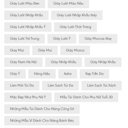
Giày Lười Màu Đen
Giày Lười Màu Nâu
Giày Lười Nhập Khẩu
Giày Lười Nhập Khẩu Italy
Giày Lười Nhập Khẩu Ý
Giày Lười Thời Trang
Giày Lười Trẻ Trung
Giày Lười Ý
Giày Moccas Itlay
Giay Mọi
Giày Mọi
Giày Mosca
Giày Nam Hà Nội
Giày Nhâp Khẩu
Giày Nhập Khẩu
Giày Ý
Hàng Hiệu
Italia
Kẹp Tiền Da
Làm Mới Túi Da
Làm Sạch Túi Da
Làm Sạch Túi Xách
Mặc Đẹp Như Phụ Nữ Ý
Mẫu Túi Dành Cho Phụ Nữ Tuổi 30
Những Mẫu Túi Dành Cho Nàng Công Sở
Những Mẫu Ví Dành Cho Nàng Bánh Bèo