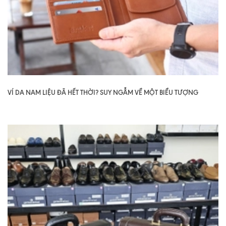
VÍ DA NAM LIỆU ĐÃ HẾT THỜI? SUY NGẪM VỀ MỘT BIỂU TƯỢNG