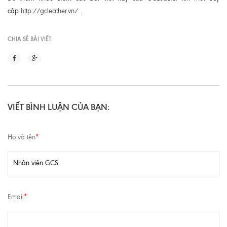
cập
http://gcleather.vn/
.
CHIA SẼ BÀI VIẾT
VIẾT BÌNH LUẬN CỦA BẠN:
Họ và tên
*
Email
*