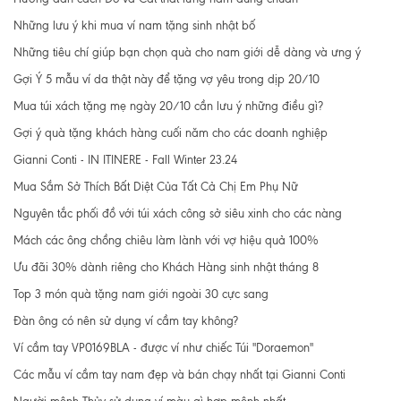
Những lưu ý khi mua ví nam tặng sinh nhật bố
Những tiêu chí giúp bạn chọn quà cho nam giới dễ dàng và ưng ý
Gợi Ý 5 mẫu ví da thật này để tặng vợ yêu trong dịp 20/10
Mua túi xách tặng mẹ ngày 20/10 cần lưu ý những điều gì?
Gợi ý quà tặng khách hàng cuối năm cho các doanh nghiệp
Gianni Conti - IN ITINERE - Fall Winter 23.24
Mua Sắm Sở Thích Bất Diệt Của Tất Cả Chị Em Phụ Nữ
Nguyên tắc phối đồ với túi xách công sở siêu xinh cho các nàng
Mách các ông chồng chiêu làm lành với vợ hiệu quả 100%
Ưu đãi 30% dành riêng cho Khách Hàng sinh nhật tháng 8
Top 3 món quà tặng nam giới ngoài 30 cực sang
Đàn ông có nên sử dụng ví cầm tay không?
Ví cầm tay VP0169BLA - được ví như chiếc Túi "Doraemon"
Các mẫu ví cầm tay nam đẹp và bán chạy nhất tại Gianni Conti