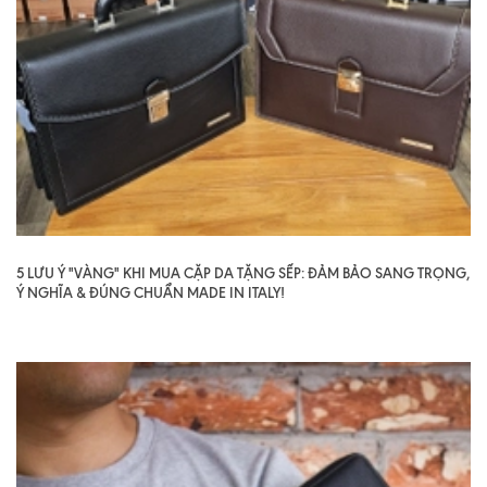
5 LƯU Ý "VÀNG" KHI MUA CẶP DA TẶNG SẾP: ĐẢM BẢO SANG TRỌNG,
Ý NGHĨA & ĐÚNG CHUẨN MADE IN ITALY!