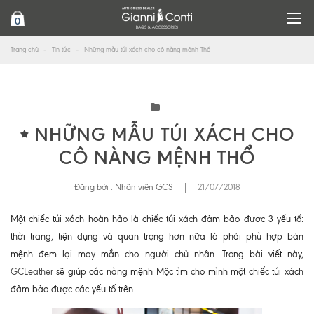
0
Trang chủ
Tin tức
Những mẫu túi xách cho cô nàng mệnh Thổ
NHỮNG MẪU TÚI XÁCH CHO
CÔ NÀNG MỆNH THỔ
Đăng bởi :
Nhân viên GCS
|
21/07/2018
Một chiếc túi xách hoàn hảo là chiếc túi xách đảm bảo đươc 3 yếu tố:
thời trang, tiện dụng và quan trọng hơn nữa là phải phù hợp bản
mệnh đem lại may mắn cho người chủ nhân. Trong bài viết này,
GCLeather
sẽ giúp các nàng mệnh Mộc tìm cho mình một chiếc túi xách
đảm bảo được các yếu tố trên.