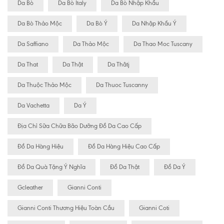
Da Bò
Da Bò Italy
Da Bò Nhập Khẩu
Da Bò Thảo Mộc
Da Bò Ý
Da Nhập Khẩu Ý
Da Saffiano
Da Thảo Mộc
Da Thao Moc Tuscany
Da That
Da Thật
Da Thâtj
Da Thuộc Thảo Mộc
Da Thuoc Tuscanny
Da Vachetta
Da Ý
Địa Chỉ Sữa Chữa Bão Dưỡng Đồ Da Cao Cấp
Đồ Da Hàng Hiệu
Đồ Da Hàng Hiệu Cao Cấp
Đồ Da Quà Tặng Ý Nghĩa
Đồ Da Thật
Đồ Da Ý
Gcleather
Gianni Conti
Gianni Conti Thương Hiệu Toàn Cầu
Gianni Coti