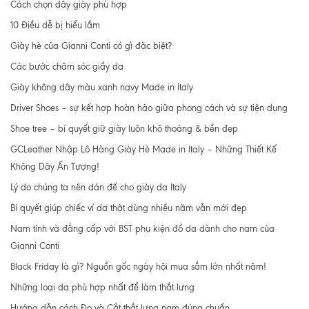
Cách chọn dây giày phù hợp
10 Điều dễ bị hiểu lầm
Giày hè của Gianni Conti có gì đặc biệt?
Các bước chăm sóc giầy da
Giày không dây màu xanh navy Made in Italy
Driver Shoes – sự kết hợp hoàn hảo giữa phong cách và sự tiện dụng
Shoe tree – bí quyết giữ giày luôn khô thoáng & bền đẹp
GCLeather Nhập Lô Hàng Giày Hè Made in Italy – Những Thiết Kế
Không Dây Ấn Tượng!
Lý do chúng ta nên dán đế cho giày da Italy
Bí quyết giúp chiếc ví da thật dùng nhiều năm vẫn mới đẹp
Nam tính và đẳng cấp với BST phụ kiện đồ da dành cho nam của
Gianni Conti
Black Friday là gì? Nguồn gốc ngày hội mua sắm lớn nhất năm!
Những loại da phù hợp nhất để làm thắt lưng
Hướng dẫn cách Đo và Cắt thắt lưng nam đúng chuẩn