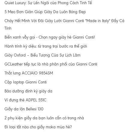
Quiet Luxury: Sự Lên Ngôi của Phong Cách Tinh Tế
5 Mẹo Đơn Giản Giúp Giày Da Luôn Bóng Đẹp
Cháy Hết Mình Với Đôi Giày Lười Gianni Conti "Made in Italy" Đầy Cá
Tính
Biển xanh vẫy gọi - Chọn ngay giày hè Gianni Conti!
Hành trình kỳ diệu: từ trang trại bước ra thế giới
Giày Oxford – Biểu Tượng Của Sự Lịch Lãm
GCLeather tiếp tục là nhà phân phối của Gianni Conti
Thắt lưng ACCIAIO 9854SM
Cặp laptop Gianni Conti
Bảo dưỡng định kỳ giày da
Ví đựng thẻ ADPEL 551C
Giầy da lộn Bellesi 130
2 phụ kiện giầy da bạn luôn cần có trong nhà
Đi loại tất nào cho giầy moka mùa hè?