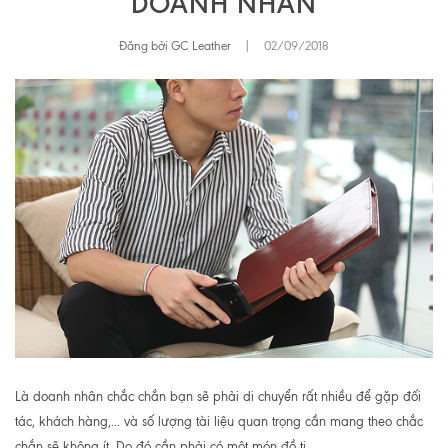
DOANH NHÂN
Đăng bởi GC Leather
|
02/09/2018
Là doanh nhân chắc chắn bạn sẽ phải di chuyển rất nhiều để gặp đối
tác, khách hàng,... và số lượng tài liệu quan trọng cần mang theo chắc
chắn sẽ không ít. Do đó cần phải có một món đồ ti...