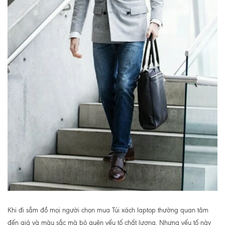
Khi đi sắm đồ mọi người chọn mua Túi xách laptop thường quan tâm
đến giá và màu sắc mà bỏ quên yếu tố chất lượng. Nhưng yếu tố này