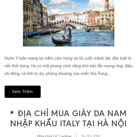
Nước Ý luôn mang lại niềm cảm hứng và lôi cuốn mãnh liệt, đặc biệt là
nền thời trang. Họ có một phong cách riêng khó trộn lẫn mang nhịp điệu
sôi động, cá tính tự do, phóng khoáng của miền Địa Trung...
Xem Thêm
ĐỊA CHỈ MUA GIÀY DA NAM
NHẬP KHẨU ITALY TẠI HÀ NỘI
Đăng bởi GC Leather
|
16/10/2018