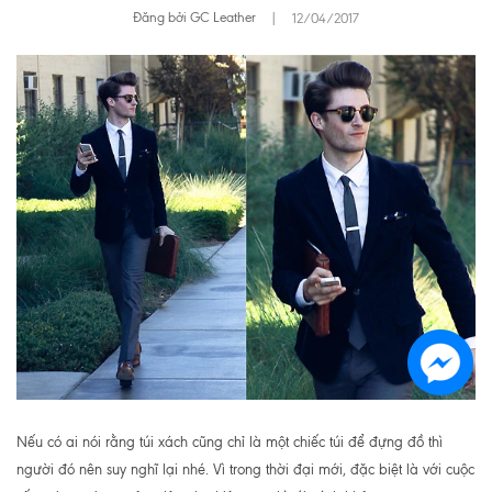
Đăng bởi GC Leather
|
12/04/2017
Nếu có ai nói rằng túi xách cũng chỉ là một chiếc túi để đựng đồ thì
người đó nên suy nghĩ lại nhé. Vì trong thời đại mới, đặc biệt là với cuộc