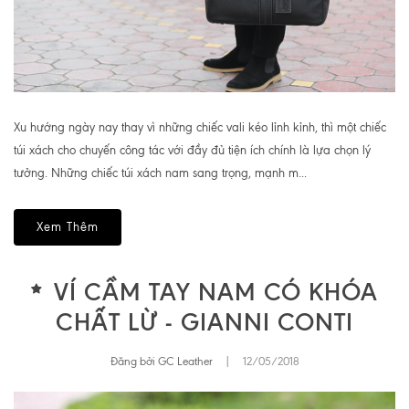
Xu hướng ngày nay thay vì những chiếc vali kéo lỉnh kỉnh, thì một chiếc
túi xách cho chuyến công tác với đầy đủ tiện ích chính là lựa chọn lý
tưởng. Những chiếc túi xách nam sang trọng, mạnh m...
Xem Thêm
VÍ CẦM TAY NAM CÓ KHÓA
CHẤT LỪ - GIANNI CONTI
Đăng bởi GC Leather
|
12/05/2018