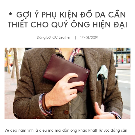
GỢI Ý PHỤ KIỆN ĐỒ DA CẦN
THIẾT CHO QUÝ ÔNG HIỆN ĐẠI
Đăng bởi GC Leather
|
17/01/2019
Vẻ đẹp nam tính là điều mà mọi đàn ông khao khát! Từ vóc dáng săn