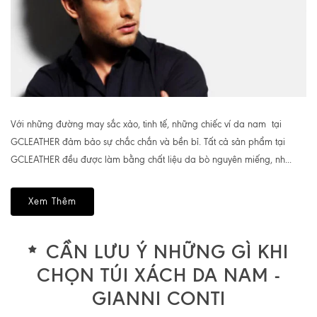
Với những đường may sắc xảo, tinh tế, những chiếc ví da nam tại
GCLEATHER đảm bảo sự chắc chắn và bền bỉ. Tất cả sản phẩm tại
GCLEATHER đều được làm bằng chất liệu da bò nguyên miếng, nh...
Xem Thêm
CẦN LƯU Ý NHỮNG GÌ KHI
CHỌN TÚI XÁCH DA NAM -
GIANNI CONTI