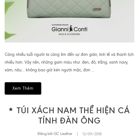
Càng nhiều tuổi người ta càng tìm đến sự đơn giản, tinh tế và thanh lịch
nhiều hơn. Vậy nên, những gam màu như: đen, đỏ, trắng, xanh navy,
xám, nâu… không bao giờ kén người mặc, đơn ...
Xem Thêm
TÚI XÁCH NAM THỂ HIỆN CÁ
TÍNH ĐÀN ÔNG
Đăng bởi GC Leather
|
13/09/2018