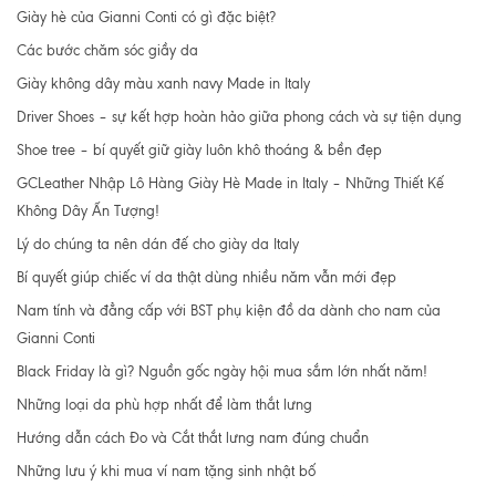
Giày hè của Gianni Conti có gì đặc biệt?
Các bước chăm sóc giầy da
Giày không dây màu xanh navy Made in Italy
Driver Shoes – sự kết hợp hoàn hảo giữa phong cách và sự tiện dụng
Shoe tree – bí quyết giữ giày luôn khô thoáng & bền đẹp
GCLeather Nhập Lô Hàng Giày Hè Made in Italy – Những Thiết Kế
Không Dây Ấn Tượng!
Lý do chúng ta nên dán đế cho giày da Italy
Bí quyết giúp chiếc ví da thật dùng nhiều năm vẫn mới đẹp
Nam tính và đẳng cấp với BST phụ kiện đồ da dành cho nam của
Gianni Conti
Black Friday là gì? Nguồn gốc ngày hội mua sắm lớn nhất năm!
Những loại da phù hợp nhất để làm thắt lưng
Hướng dẫn cách Đo và Cắt thắt lưng nam đúng chuẩn
Những lưu ý khi mua ví nam tặng sinh nhật bố