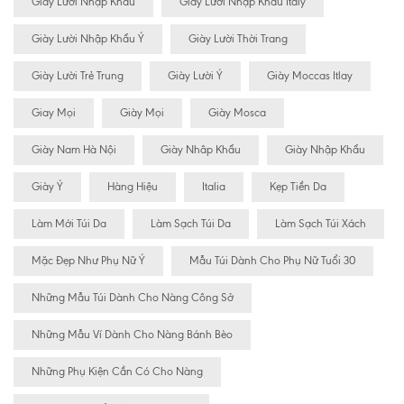
Giày Lười Nhập Khẩu
Giày Lười Nhập Khẩu Italy
Giày Lười Nhập Khẩu Ý
Giày Lười Thời Trang
Giày Lười Trẻ Trung
Giày Lười Ý
Giày Moccas Itlay
Giay Mọi
Giày Mọi
Giày Mosca
Giày Nam Hà Nội
Giày Nhâp Khẩu
Giày Nhập Khẩu
Giày Ý
Hàng Hiệu
Italia
Kẹp Tiền Da
Làm Mới Túi Da
Làm Sạch Túi Da
Làm Sạch Túi Xách
Mặc Đẹp Như Phụ Nữ Ý
Mẫu Túi Dành Cho Phụ Nữ Tuổi 30
Những Mẫu Túi Dành Cho Nàng Công Sở
Những Mẫu Ví Dành Cho Nàng Bánh Bèo
Những Phụ Kiện Cần Có Cho Nàng