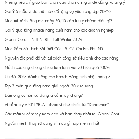
Những tiêu chí giúp bạn chọn quà cho nam giới dễ dàng và ưng ý
Gợi Ý 5 mẫu ví da thật này để tặng vợ yêu trong dịp 20/10
Mua túi xách tặng mẹ ngày 20/10 cần lưu ý những điều gì?
Gợi ý quà tặng khách hàng cuối năm cho các doanh nghiệp
Gianni Conti - IN ITINERE - Fall Winter 23.24
Mua Sắm Sở Thích Bất Diệt Của Tất Cả Chị Em Phụ Nữ
Nguyên tắc phối đồ với túi xách công sở siêu xinh cho các nàng
Mách các ông chồng chiêu làm lành với vợ hiệu quả 100%
Ưu đãi 30% dành riêng cho Khách Hàng sinh nhật tháng 8
Top 3 món quà tặng nam giới ngoài 30 cực sang
Đàn ông có nên sử dụng ví cầm tay không?
Ví cầm tay VP0169BLA - được ví như chiếc Túi "Doraemon"
Các mẫu ví cầm tay nam đẹp và bán chạy nhất tại Gianni Conti
Người mệnh Thủy sử dụng ví màu gì hợp mệnh nhất