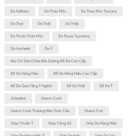
Da Saffiano
Da Thảo Mộc
Da Thao Moc Tuscany
Da That
Da Thật
Da Thâtj
Da Thuộc Thảo Mộc
Da Thuoc Tuscanny
Da Vachetta
Da Ý
Địa Chỉ Sữa Chữa Bão Dưỡng Đồ Da Cao Cấp
Đồ Da Hàng Hiệu
Đồ Da Hàng Hiệu Cao Cấp
Đồ Da Quà Tặng Ý Nghĩa
Đồ Da Thật
Đồ Da Ý
Gcleather
Gianni Conti
Gianni Conti Thương Hiệu Toàn Cầu
Gianni Coti
Giày Chuẩn Ý
Giày Công Sở
Giày Da Hàng Hiệu
Giày Da Hàng Hiệu Ý
Giày Da Italy
Giày Da Lộn