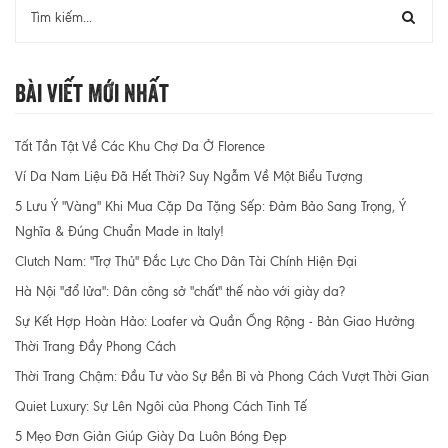
Bài Viết Mới Nhất
Tất Tần Tật Về Các Khu Chợ Da Ở Florence
Ví Da Nam Liệu Đã Hết Thời? Suy Ngẫm Về Một Biểu Tượng
5 Lưu Ý "Vàng" Khi Mua Cặp Da Tặng Sếp: Đảm Bảo Sang Trọng, Ý
Nghĩa & Đúng Chuẩn Made in Italy!
Clutch Nam: "Trợ Thủ" Đắc Lực Cho Dân Tài Chính Hiện Đại
Hà Nội "đổ lửa": Dân công sở "chất" thế nào với giày da?
Sự Kết Hợp Hoàn Hảo: Loafer và Quần Ống Rộng - Bản Giao Hưởng
Thời Trang Đầy Phong Cách
Thời Trang Chậm: Đầu Tư vào Sự Bền Bỉ và Phong Cách Vượt Thời Gian
Quiet Luxury: Sự Lên Ngôi của Phong Cách Tinh Tế
5 Mẹo Đơn Giản Giúp Giày Da Luôn Bóng Đẹp