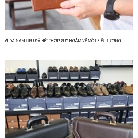
VÍ DA NAM LIỆU ĐÃ HẾT THỜI? SUY NGẪM VỀ MỘT BIỂU TƯỢNG