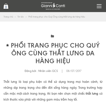
0
Trang chủ
Tin tức
Phối trang phục cho Quý Ông cùng thắt lưng da hàng hiệu
PHỐI TRANG PHỤC CHO QUÝ
ÔNG CÙNG THẮT LƯNG DA
HÀNG HIỆU
Đăng bởi :
Nhân viên GCS
|
08/07/2017
Thắt lưng là loại phụ kiện có thể sử dụng trong mọi hoàn cảnh, từ
những dịp trang trọng cho đến đời sống hàng ngày. Trong trường hợp
thắt lưng
cần mặc một cách trang trọng, thì bạn nên chọn một chiếc
có
kích thước vừa phải với những gam màu trầm hay tối.