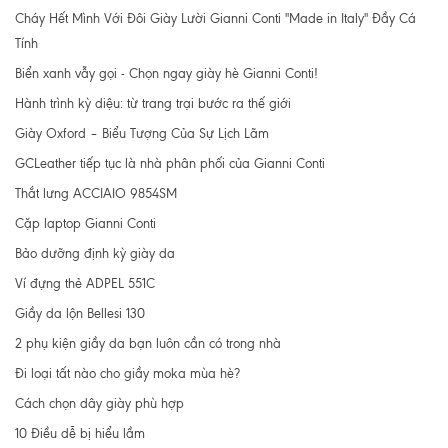
Cháy Hết Mình Với Đôi Giày Lười Gianni Conti "Made in Italy" Đầy Cá
Tính
Biển xanh vẫy gọi - Chọn ngay giày hè Gianni Conti!
Hành trình kỳ diệu: từ trang trại bước ra thế giới
Giày Oxford – Biểu Tượng Của Sự Lịch Lãm
GCLeather tiếp tục là nhà phân phối của Gianni Conti
Thắt lưng ACCIAIO 9854SM
Cặp laptop Gianni Conti
Bảo dưỡng định kỳ giày da
Ví đựng thẻ ADPEL 551C
Giầy da lộn Bellesi 130
2 phụ kiện giầy da bạn luôn cần có trong nhà
Đi loại tất nào cho giầy moka mùa hè?
Cách chọn dây giày phù hợp
10 Điều dễ bị hiểu lầm