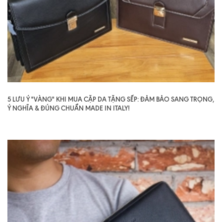
5 LƯU Ý "VÀNG" KHI MUA CẶP DA TẶNG SẾP: ĐẢM BẢO SANG TRỌNG,
Ý NGHĨA & ĐÚNG CHUẨN MADE IN ITALY!