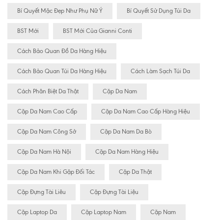
Bí Quyết Mặc Đẹp Như Phụ Nữ Ý
Bí Quyết Sử Dụng Túi Da
BST Mới
BST Mới Của Gianni Conti
Cách Bảo Quan Đồ Da Hàng Hiệu
Cách Bảo Quan Túi Da Hàng Hiệu
Cách Làm Sạch Túi Da
Cách Phân Biệt Da Thật
Cặp Da Nam
Cặp Da Nam Cao Cấp
Cặp Da Nam Cao Cấp Hàng Hiệu
Cặp Da Nam Công Sở
Cặp Da Nam Da Bò
Cặp Da Nam Hà Nội
Cặp Da Nam Hàng Hiệu
Cặp Da Nam Khi Gặp Đối Tác
Cặp Da Thật
Cặp Đựng Tài Liêu
Cặp Đựng Tài Liệu
Cặp Laptop Da
Cặp Laptop Nam
Cặp Nam