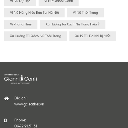
Ví Nữ Dự Tiệc
Ví Nữ Gianni Conti
Ví Nữ Hàng Hiệu Bán Tại Hà Nôi
Ví Nữ Thời Trang
Ví Phong Thủy
Xu Hướng Túi Xách Nữ Hàng Hiệu Ý
Xu Hướng Túi Xách Nữ Thời Trang
Xử Lý Túi Da Khi Bị Mốc
Địa chỉ:
www.gcleather.vn
Phone:
0942.91.51.51