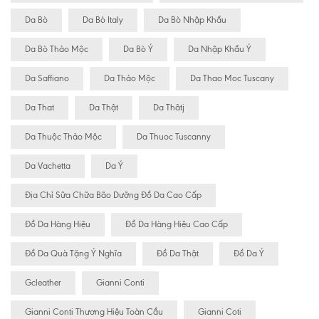
Da Bò
Da Bò Italy
Da Bò Nhập Khẩu
Da Bò Thảo Mộc
Da Bò Ý
Da Nhập Khẩu Ý
Da Saffiano
Da Thảo Mộc
Da Thao Moc Tuscany
Da That
Da Thật
Da Thâtj
Da Thuộc Thảo Mộc
Da Thuoc Tuscanny
Da Vachetta
Da Ý
Địa Chỉ Sữa Chữa Bão Dưỡng Đồ Da Cao Cấp
Đồ Da Hàng Hiệu
Đồ Da Hàng Hiệu Cao Cấp
Đồ Da Quà Tặng Ý Nghĩa
Đồ Da Thật
Đồ Da Ý
Gcleather
Gianni Conti
Gianni Conti Thương Hiệu Toàn Cầu
Gianni Coti