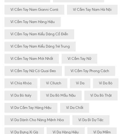
Ví Cầm Tay Nam Gianni Conti
Ví Cầm Tay Nam Hà Nội
Ví Cầm Tay Nam Hàng Hiệu
Ví Cầm Tay Nam Kiểu Dáng Cổ Điển
Ví Cầm Tay Nam Kiểu Dáng Trẻ Trung
Ví Cầm Tay Nam Mới Nhất
Ví Cầm Tay Nữ
Ví Cầm Tay Nữ Có Quai Đeo
Ví Cầm Tay Phong Cách
Ví Chìa Khóa
Ví Cllutch
Ví Da
Ví Da Bò
Ví Da Bò Italy
Ví Da Bò Mầu Nâu
Ví Da Bò Thật
Ví Da Cầm Tay Hàng Hiệu
Ví Da Chất
Ví Da Dành Cho Nàng Mệnh Hỏa
Ví Da Đi Dự Tiệc
Ví Da Đựng Xì Gà
Ví Da Hàng Hiệu
Ví Da Mềm