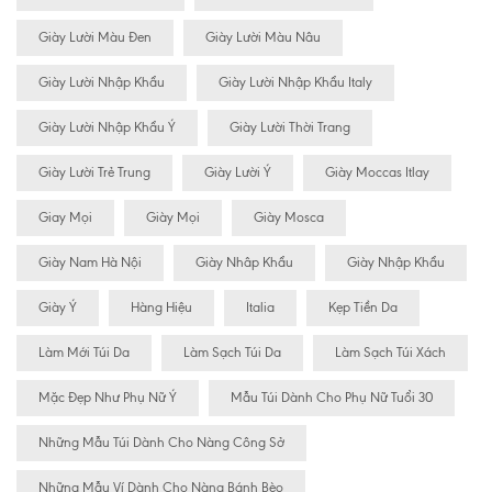
Giày Lười Màu Đen
Giày Lười Màu Nâu
Giày Lười Nhập Khẩu
Giày Lười Nhập Khẩu Italy
Giày Lười Nhập Khẩu Ý
Giày Lười Thời Trang
Giày Lười Trẻ Trung
Giày Lười Ý
Giày Moccas Itlay
Giay Mọi
Giày Mọi
Giày Mosca
Giày Nam Hà Nội
Giày Nhâp Khẩu
Giày Nhập Khẩu
Giày Ý
Hàng Hiệu
Italia
Kẹp Tiền Da
Làm Mới Túi Da
Làm Sạch Túi Da
Làm Sạch Túi Xách
Mặc Đẹp Như Phụ Nữ Ý
Mẫu Túi Dành Cho Phụ Nữ Tuổi 30
Những Mẫu Túi Dành Cho Nàng Công Sở
Những Mẫu Ví Dành Cho Nàng Bánh Bèo