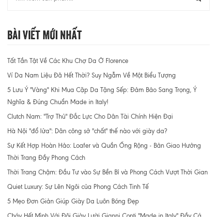
Bài Viết Mới Nhất
Tất Tần Tật Về Các Khu Chợ Da Ở Florence
Ví Da Nam Liệu Đã Hết Thời? Suy Ngẫm Về Một Biểu Tượng
5 Lưu Ý "Vàng" Khi Mua Cặp Da Tặng Sếp: Đảm Bảo Sang Trọng, Ý
Nghĩa & Đúng Chuẩn Made in Italy!
Clutch Nam: "Trợ Thủ" Đắc Lực Cho Dân Tài Chính Hiện Đại
Hà Nội "đổ lửa": Dân công sở "chất" thế nào với giày da?
Sự Kết Hợp Hoàn Hảo: Loafer và Quần Ống Rộng - Bản Giao Hưởng
Thời Trang Đầy Phong Cách
Thời Trang Chậm: Đầu Tư vào Sự Bền Bỉ và Phong Cách Vượt Thời Gian
Quiet Luxury: Sự Lên Ngôi của Phong Cách Tinh Tế
5 Mẹo Đơn Giản Giúp Giày Da Luôn Bóng Đẹp
Cháy Hết Mình Với Đôi Giày Lười Gianni Conti "Made in Italy" Đầy Cá