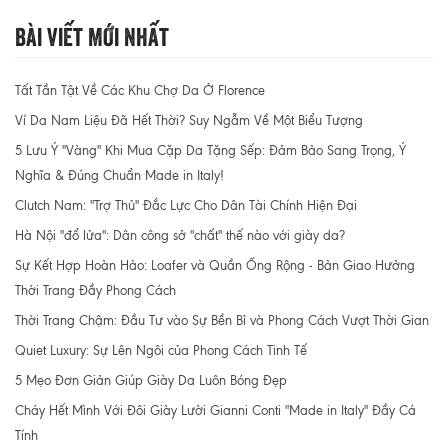
Bài Viết Mới Nhất
Tất Tần Tật Về Các Khu Chợ Da Ở Florence
Ví Da Nam Liệu Đã Hết Thời? Suy Ngẫm Về Một Biểu Tượng
5 Lưu Ý "Vàng" Khi Mua Cặp Da Tặng Sếp: Đảm Bảo Sang Trọng, Ý
Nghĩa & Đúng Chuẩn Made in Italy!
Clutch Nam: "Trợ Thủ" Đắc Lực Cho Dân Tài Chính Hiện Đại
Hà Nội "đổ lửa": Dân công sở "chất" thế nào với giày da?
Sự Kết Hợp Hoàn Hảo: Loafer và Quần Ống Rộng - Bản Giao Hưởng
Thời Trang Đầy Phong Cách
Thời Trang Chậm: Đầu Tư vào Sự Bền Bỉ và Phong Cách Vượt Thời Gian
Quiet Luxury: Sự Lên Ngôi của Phong Cách Tinh Tế
5 Mẹo Đơn Giản Giúp Giày Da Luôn Bóng Đẹp
Cháy Hết Mình Với Đôi Giày Lười Gianni Conti "Made in Italy" Đầy Cá
Tính