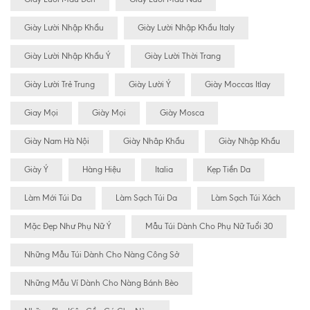
Giày Lười Nhập Khẩu
Giày Lười Nhập Khẩu Italy
Giày Lười Nhập Khẩu Ý
Giày Lười Thời Trang
Giày Lười Trẻ Trung
Giày Lười Ý
Giày Moccas Itlay
Giay Mọi
Giày Mọi
Giày Mosca
Giày Nam Hà Nội
Giày Nhâp Khẩu
Giày Nhập Khẩu
Giày Ý
Hàng Hiệu
Italia
Kẹp Tiền Da
Làm Mới Túi Da
Làm Sạch Túi Da
Làm Sạch Túi Xách
Mặc Đẹp Như Phụ Nữ Ý
Mẫu Túi Dành Cho Phụ Nữ Tuổi 30
Những Mẫu Túi Dành Cho Nàng Công Sở
Những Mẫu Ví Dành Cho Nàng Bánh Bèo