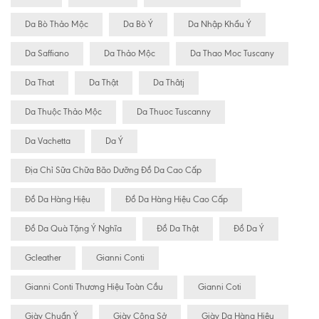
Da Bò Thảo Mộc
Da Bò Ý
Da Nhập Khẩu Ý
Da Saffiano
Da Thảo Mộc
Da Thao Moc Tuscany
Da That
Da Thật
Da Thâtj
Da Thuộc Thảo Mộc
Da Thuoc Tuscanny
Da Vachetta
Da Ý
Địa Chỉ Sữa Chữa Bão Dưỡng Đồ Da Cao Cấp
Đồ Da Hàng Hiệu
Đồ Da Hàng Hiệu Cao Cấp
Đồ Da Quà Tặng Ý Nghĩa
Đồ Da Thật
Đồ Da Ý
Gcleather
Gianni Conti
Gianni Conti Thương Hiệu Toàn Cầu
Gianni Coti
Giày Chuẩn Ý
Giày Công Sở
Giày Da Hàng Hiệu